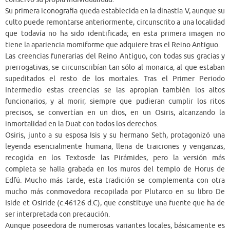
Su primera iconografía queda establecida en la dinastía V, aunque su
culto puede remontarse anteriormente, circunscrito a una localidad
que todavía no ha sido identificada; en esta primera imagen no
tiene la apariencia momiforme que adquiere tras el Reino Antiguo.
Las creencias funerarias del Reino Antiguo, con todas sus gracias y
prerrogativas, se circunscribían tan sólo al monarca, al que estaban
supeditados el resto de los mortales. Tras el Primer Periodo
Intermedio estas creencias se las apropian también los altos
funcionarios, y al morir, siempre que pudieran cumplir los ritos
precisos, se convertían en un dios, en un Osiris, alcanzando la
inmortalidad en la Duat con todos los derechos.
Osiris, junto a su esposa Isis y su hermano Seth, protagonizó una
leyenda esencialmente humana, llena de traiciones y venganzas,
recogida en los Textosde las Pirámides, pero la versión más
completa se halla grabada en los muros del templo de Horus de
Edfú. Mucho más tarde, esta tradición se complementa con otra
mucho más conmovedora recopilada por Plutarco en su libro De
Iside et Osiride (c.46126 d.C), que constituye una fuente que ha de
ser interpretada con precaución.
Aunque poseedora de numerosas variantes locales, básicamente es