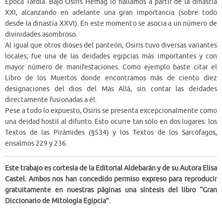
Época Tardía. Bajo Osiris Hemag lo hallamos a partir de la dinastía
XXI, alcanzando en adelante una gran importancia (sobre todo
desde la dinastía XXVI). En este momento se asocia a un número de
divinidades asombroso.
Al igual que otros dioses del panteón, Osiris tuvo diversas variantes
locales; fue una de las deidades egipcias más importantes y con
mayor número de manifestaciones. Como ejemplo baste citar el
Libro de los Muertos donde encontramos más de ciento diez
designaciones del dios del Más Allá, sin contar las deidades
directamente fusionadas a él.
Pese a todo lo expuesto, Osiris se presenta excepcionalmente como
una deidad hostil al difunto. Esto ocurre tan sólo en dos lugares: los
Textos de las Pirámides (§534) y los Textos de los Sarcófagos,
ensalmos 229 y 236.
Este trabajo es cortesía de la Editorial Aldebarán y de su Autora Elisa
Castel. Ambos nos han concedido permiso expreso para reproducir
gratuitamente en nuestras páginas una síntesis del libro “Gran
Diccionario de Mitología Egipcia”.