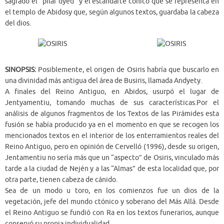
sagrado el “pilar dyed” y el estandarte cónico que se representa en
el templo de Abidosy que, según algunos textos, guardaba la cabeza
del dios.
SINOPSIS:
Posiblemente, el origen de Osiris habría que buscarlo en
una divinidad más antigua del área de Busiris, llamada Andyety.
A finales del Reino Antiguo, en Abidos, usurpó el lugar de
Jentyamentiu, tomando muchas de sus características.Por el
análisis de algunos fragmentos de los Textos de las Pirámides esta
fusión se había producido ya en el momento en que se recogen los
mencionados textos en el interior de los enterramientos reales del
Reino Antiguo, pero en opinión de Cervelló (1996), desde su origen,
Jentamentiu no sería más que un “aspecto” de Osiris, vinculado más
tarde a la ciudad de Nején y a las “Almas” de esta localidad que, por
otra parte, tienen cabeza de cánido.
Sea de un modo u toro, en los comienzos fue un dios de la
vegetación, jefe del mundo ctónico y soberano del Más Allá. Desde
el Reino Antiguo se fundió con Ra en los textos funerarios, aunque
conservó su propia individualidad.