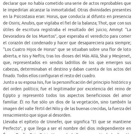
declarar que no había cometido una serie de actos reprobables que
le impedirían alcanzar la inmortalidad. Otras divinidades presentes
en la Psicostasia eran: Horus, que conducía al difunto en presencia
de Osiris; Anubis, que vigilaba el fiel de la balanza; Thot, que con sus
útiles de escritura registraba el resultado del juicio; Ammyt “La
Devoradora de los Muertos”, que esperaba el veredicto para comer
el corazón del condenado y hacer que desapareciera para siempre;
“Los Cuatro Hijos de Horus” que se situaban sobre una flor de loto
abierta, e Isis y Neftis; tras los dioses del Más Allá, Shai y Mesjenet,
que, representados en sendos ladrillos de los que emergen sus
cabezas, determinaban el destino y daban cuenta de los actos del
finado. Todos ellos configuran el resto del cuadro.
Junto a su esposa Isis, fue la personificación del principio histórico y
del orden político; fue el legitimador por excelencia del reino de
Egipto y representó todos los aspectos beneficiosos del amor
familiar. Él no fue sólo un dios de la vegetación, sino también la
imagen del valle fértil del Nilo y de las buenas crecidas, la fuerza del
renacimiento que sigue al desorden.
Llevaba el epíteto de Unnefer, que significa “El que se mantiene
Perfecto”, y que llega a ser el nombre del dios independiente en