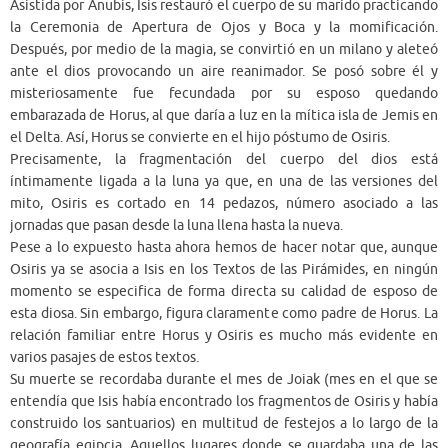
Asistida por Anubis, Isis restauró el cuerpo de su marido practicando
la Ceremonia de Apertura de Ojos y Boca y la momificación.
Después, por medio de la magia, se convirtió en un milano y aleteó
ante el dios provocando un aire reanimador. Se posó sobre él y
misteriosamente fue fecundada por su esposo quedando
embarazada de Horus, al que daría a luz en la mítica isla de Jemis en
el Delta. Así, Horus se convierte en el hijo póstumo de Osiris.
Precisamente, la fragmentación del cuerpo del dios está
íntimamente ligada a la luna ya que, en una de las versiones del
mito, Osiris es cortado en 14 pedazos, número asociado a las
jornadas que pasan desde la luna llena hasta la nueva.
Pese a lo expuesto hasta ahora hemos de hacer notar que, aunque
Osiris ya se asocia a Isis en los Textos de las Pirámides, en ningún
momento se especifica de forma directa su calidad de esposo de
esta diosa. Sin embargo, figura claramente como padre de Horus. La
relación familiar entre Horus y Osiris es mucho más evidente en
varios pasajes de estos textos.
Su muerte se recordaba durante el mes de Joiak (mes en el que se
entendía que Isis había encontrado los fragmentos de Osiris y había
construido los santuarios) en multitud de festejos a lo largo de la
geografía egipcia. Aquellos lugares donde se guardaba una de las