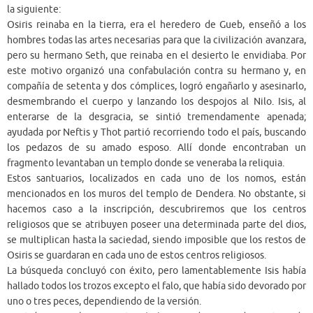
la siguiente:
Osiris reinaba en la tierra, era el heredero de Gueb, enseñó a los
hombres todas las artes necesarias para que la civilización avanzara,
pero su hermano Seth, que reinaba en el desierto le envidiaba. Por
este motivo organizó una confabulación contra su hermano y, en
compañía de setenta y dos cómplices, logró engañarlo y asesinarlo,
desmembrando el cuerpo y lanzando los despojos al Nilo. Isis, al
enterarse de la desgracia, se sintió tremendamente apenada;
ayudada por Neftis y Thot partió recorriendo todo el país, buscando
los pedazos de su amado esposo. Allí donde encontraban un
fragmento levantaban un templo donde se veneraba la reliquia.
Estos santuarios, localizados en cada uno de los nomos, están
mencionados en los muros del templo de Dendera. No obstante, si
hacemos caso a la inscripción, descubriremos que los centros
religiosos que se atribuyen poseer una determinada parte del dios,
se multiplican hasta la saciedad, siendo imposible que los restos de
Osiris se guardaran en cada uno de estos centros religiosos.
La búsqueda concluyó con éxito, pero lamentablemente Isis había
hallado todos los trozos excepto el falo, que había sido devorado por
uno o tres peces, dependiendo de la versión.