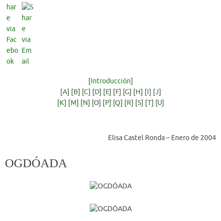
[
Introducción
]
[
A
] [
B
] [
C
] [
D
] [
E
] [
F
] [
G
] [
H
] [
I
] [
J
]
[
K
] [
M
] [
N
] [O] [
P
] [
Q
] [
R
] [
S
] [
T
] [
U
]
Elisa Castel Ronda – Enero de 2004
OGDÓADA