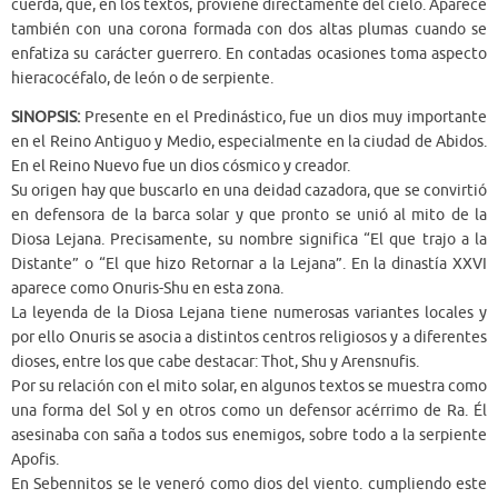
cuerda, que, en los textos, proviene directamente del cielo. Aparece
también con una corona formada con dos altas plumas cuando se
enfatiza su carácter guerrero. En contadas ocasiones toma aspecto
hieracocéfalo, de león o de serpiente.
SINOPSIS:
Presente en el Predinástico, fue un dios muy importante
en el Reino Antiguo y Medio, especialmente en la ciudad de Abidos.
En el Reino Nuevo fue un dios cósmico y creador.
Su origen hay que buscarlo en una deidad cazadora, que se convirtió
en defensora de la barca solar y que pronto se unió al mito de la
Diosa Lejana. Precisamente, su nombre significa “El que trajo a la
Distante” o “El que hizo Retornar a la Lejana”. En la dinastía XXVI
aparece como Onuris-Shu en esta zona.
La leyenda de la Diosa Lejana tiene numerosas variantes locales y
por ello Onuris se asocia a distintos centros religiosos y a diferentes
dioses, entre los que cabe destacar: Thot, Shu y Arensnufis.
Por su relación con el mito solar, en algunos textos se muestra como
una forma del Sol y en otros como un defensor acérrimo de Ra. Él
asesinaba con saña a todos sus enemigos, sobre todo a la serpiente
Apofis.
En Sebennitos se le veneró como dios del viento. cumpliendo este