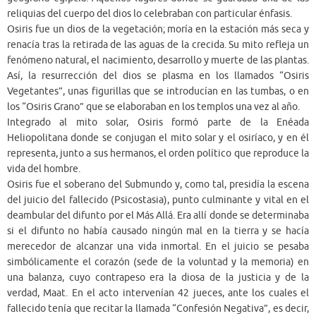
reliquias del cuerpo del dios lo celebraban con particular énfasis.
Osiris fue un dios de la vegetación; moría en la estación más seca y
renacía tras la retirada de las aguas de la crecida. Su mito refleja un
fenómeno natural, el nacimiento, desarrollo y muerte de las plantas.
Así, la resurrección del dios se plasma en los llamados “Osiris
Vegetantes”, unas figurillas que se introducían en las tumbas, o en
los “Osiris Grano” que se elaboraban en los templos una vez al año.
Integrado al mito solar, Osiris formó parte de la Enéada
Heliopolitana donde se conjugan el mito solar y el osiríaco, y en él
representa, junto a sus hermanos, el orden político que reproduce la
vida del hombre.
Osiris fue el soberano del Submundo y, como tal, presidía la escena
del juicio del fallecido (Psicostasia), punto culminante y vital en el
deambular del difunto por el Más Allá. Era allí donde se determinaba
si el difunto no había causado ningún mal en la tierra y se hacía
merecedor de alcanzar una vida inmortal. En el juicio se pesaba
simbólicamente el corazón (sede de la voluntad y la memoria) en
una balanza, cuyo contrapeso era la diosa de la justicia y de la
verdad, Maat. En el acto intervenían 42 jueces, ante los cuales el
fallecido tenía que recitar la llamada “Confesión Negativa”, es decir,