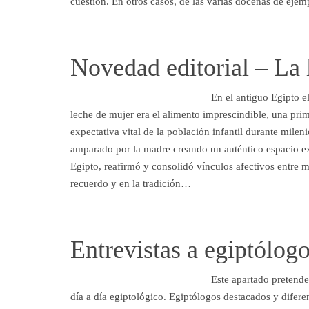
cuestión. En otros casos, de las varias docenas de eje
Novedad editorial – La 
En el antiguo Egipto e
leche de mujer era el alimento imprescindible, una prim
expectativa vital de la población infantil durante milen
amparado por la madre creando un auténtico espacio ex
Egipto, reafirmó y consolidó vínculos afectivos entre 
recuerdo y en la tradición…
Entrevistas a egiptólog
Este apartado pretende
día a día egiptológico. Egiptólogos destacados y difere