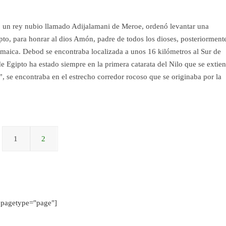
 un rey nubio llamado Adijalamani de Meroe, ordenó levantar una
pto, para honrar al dios Amón, padre de todos los dioses, posteriorment
emaica. Debod se encontraba localizada a unos 16 kilómetros al Sur de
 de Egipto ha estado siempre en la primera catarata del Nilo que se extie
o”, se encontraba en el estrecho corredor rocoso que se originaba por la
1
2
pagetype="page"]