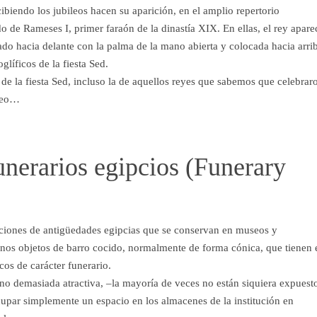
ibiendo los jubileos hacen su aparición, en el amplio repertorio
o de Rameses I, primer faraón de la dinastía XIX. En ellas, el rey apare
ado hacia delante con la palma de la mano abierta y colocada hacia arri
glíficos de la fiesta Sed.
e la fiesta Sed, incluso la de aquellos reyes que sabemos que celebrar
eseo…
unerarios egipcios (Funerary
cciones de antigüedades egipcias que se conservan en museos y
nos objetos de barro cocido, normalmente de forma cónica, que tienen 
os de carácter funerario.
 no demasiada atractiva, –la mayoría de veces no están siquiera expuest
cupar simplemente un espacio en los almacenes de la institución en