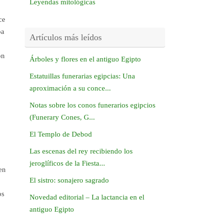
Leyendas mitológicas
ce
ba
Artículos más leídos
on
Árboles y flores en el antiguo Egipto
Estatuillas funerarias egipcias: Una
aproximación a su conce...
Notas sobre los conos funerarios egipcios
(Funerary Cones, G...
El Templo de Debod
Las escenas del rey recibiendo los
jeroglíficos de la Fiesta...
en
El sistro: sonajero sagrado
os
Novedad editorial – La lactancia en el
antiguo Egipto