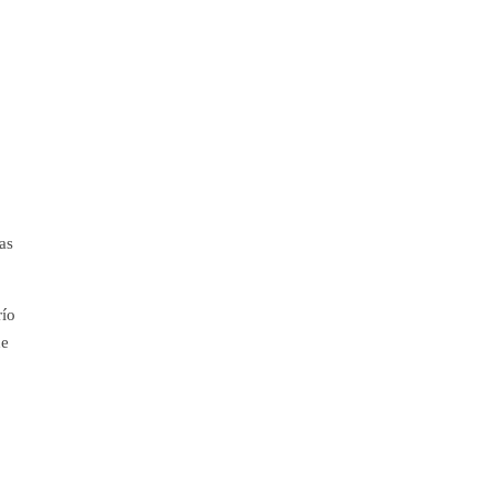
as
río
de