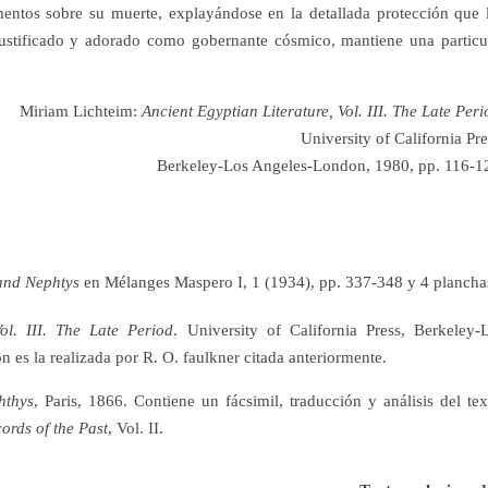
amentos sobre su muerte, explayándose en la detallada protección que 
justificado y adorado como gobernante cósmico, mantiene una particu
Miriam Lichteim:
Ancient Egyptian Literature, Vol. III. The Late Peri
University of California Pre
Berkeley-Los Angeles-London, 1980, pp. 116-1
 and Nephtys
en Mélanges Maspero I, 1 (1934), pp. 337-348 y 4 plancha
Vol. III. The Late Period
. University of California Press, Berkeley-
es la realizada por R. O. faulkner citada anteriormente.
hthys
, Paris, 1866. Contiene un fácsimil, traducción y análisis del tex
ords of the Past
, Vol. II.