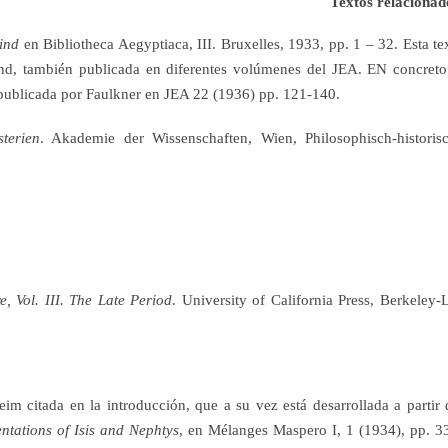
Textos relacionad
ind
en Bibliotheca Aegyptiaca, III. Bruxelles, 1933, pp. 1 – 32. Esta te
nd, también publicada en diferentes volúmenes del JEA. EN concreto
 publicada por Faulkner en JEA 22 (1936) pp. 121-140.
terien
. Akademie der Wissenschaften, Wien, Philosophisch-historis
e, Vol. III. The Late Period
. University of California Press, Berkeley-
im citada en la introducción, que a su vez está desarrollada a partir 
tations of Isis and Nephtys
, en Mélanges Maspero I, 1 (1934), pp. 3