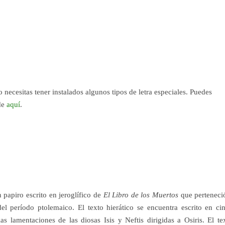
lo necesitas tener instalados algunos tipos de letra especiales. Puedes
sde
aquí
.
n papiro escrito en jeroglífico de
El Libro de los Muertos
que perteneci
el período ptolemaico. El texto hierático se encuentra escrito en ci
s lamentaciones de las diosas Isis y Neftis dirigidas a Osiris. El te