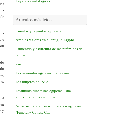
Leyendas mitológicas
das
nos
 de
Artículos más leídos
Cuentos y leyendas egipcios
los
aje
Árboles y flores en el antiguo Egipto
con
Cimientos y estructura de las pirámides de
Guiza
ido
aae
ado
Las viviendas egipcias: La cocina
ve,
te.
Las mujeres del Nilo
.
Estatuillas funerarias egipcias: Una
aproximación a su conce...
, a
den
Notas sobre los conos funerarios egipcios
e y
(Funerary Cones, G...