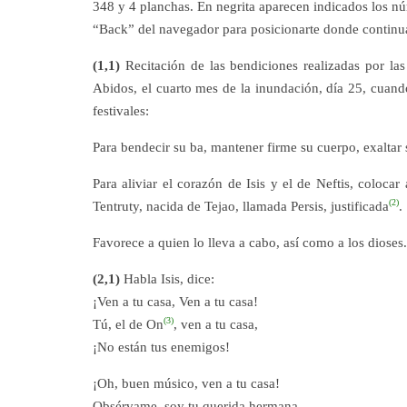
348 y 4 planchas. En negrita aparecen indicados los n
“Back” del navegador para posicionarte donde continua
(1,1)
Recitación de las bendiciones realizadas por la
Abidos, el cuarto mes de la inundación, día 25, cuand
festivales:
Para bendecir su ba, mantener firme su cuerpo, exaltar s
Para aliviar el corazón de Isis y el de Neftis, colocar
(2)
Tentruty, nacida de Tejao, llamada Persis, justificada
.
Favorece a quien lo lleva a cabo, así como a los dioses.
(2,1)
Habla Isis, dice:
¡Ven a tu casa, Ven a tu casa!
(3)
Tú, el de On
, ven a tu casa,
¡No están tus enemigos!
¡Oh, buen músico, ven a tu casa!
Obsérvame, soy tu querida hermana,