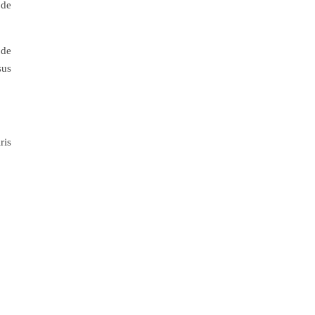
 de
 de
sus
ris