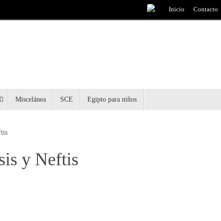
Inicio
Contacto
Miscelánea
SCE
Egipto para niños
tis
is y Neftis