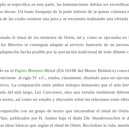
ún se especifica en esta parte, las lamentaciones debían ser escenifica
os diosas. Un basto bosquejo de la parte inferior de la quinta columna 
a de las cuales sostiene una jarra y se encuentra realizando una ofrenda
nado el ritual de los misterios de Osiris, tal y como se ejecutaba en 
 los Muertos
se conseguía adaptar al servicio funerario de un person
adaptación hecha posible por la asociación tradicional de todo difunto 
do en el
Papiro Bremner-Rhind
(EA 10188 del Museo Británico) conoc
eneciente al siglo IV a.C., estaba, claramente, diseñado para ser ejecut
estivos. La comparación entre ambos trabajos demuestra que el más bre
iada del más largo,
Las Canciones
, sino una versión totalmente diferen
extos, así como un estudio y discusión sobre las relaciones entre ellos
conjunción con un grupo de textos que encarnaban el ritual de Osiris
ilae, publicados por H. Junker bajo el título
Die Stundenwachen in 
las ideas básicas que regían el ritual de Osiris. Recreaban la vida, muert