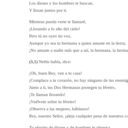
Los dioses y los hombres te buscan,
Y lloran juntos por ti.
Mientras pueda verte te llamaré,
¡Llorando a lo alto del cielo!
Pero tú no oyes mi voz,
Aunque yo sea tu hermana a quien amaste en la tierra,
¡No amaste a nadie más que a mí, la hermana, la herm
(3,1)
Neftis habla, dice:
¡Oh, buen Rey, ven a tu casa!
¡Complace a tu corazón, no hay ninguno de tus enemi
Junto a ti, tus Dos Hermanas protegen tu féretro,
¡Te llaman llorando!
¡Vuélvete sobre tu féretro!
¡Observa a las mujeres, háblanos!
Rey, nuestro Señor, ¡aleja cualquier pena de nuestros c
Tu séquito de dioses y de hombres te observa,