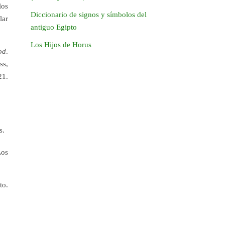
los
Diccionario de signos y símbolos del
lar
antiguo Egipto
Los Hijos de Horus
od
.
ss,
21.
s.
Los
to.