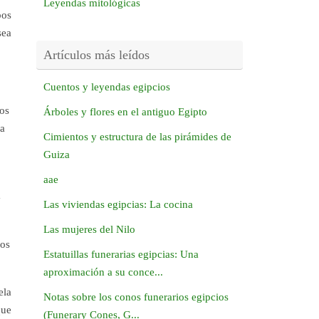
Leyendas mitológicas
pos
sea
Artículos más leídos
Cuentos y leyendas egipcios
los
Árboles y flores en el antiguo Egipto
ua
Cimientos y estructura de las pirámides de
Guiza
aae
a
Las viviendas egipcias: La cocina
Las mujeres del Nilo
dos
Estatuillas funerarias egipcias: Una
aproximación a su conce...
ela
Notas sobre los conos funerarios egipcios
que
(Funerary Cones, G...