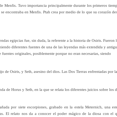
l de Menfis. Tuvo importancia principalmente durante los primeros tiem
no se encontraba en Menfis. Ptah crea por medio de lo que su corazón de
ndas egipcias fue, sin duda, la referente a la historia de Osiris. Fueron 
uniendo diferentes fuentes de una de las leyendas más extendida y antig
 fuentes originales, posiblemente porque no eran necesarias, siendo
ijo de Osiris, y Seth, asesino del dios. Las Dos Tierras enfrentadas por l
enda de Horus y Seth, en la que se relata los diferentes juicios sobre los 
pañada por siete escorpiones, grabado en la estela Meternich, una est
osas. El relato nos da a conocer el poder mágico de la diosa con el 