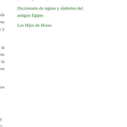
Diccionario de signos y símbolos del
nía
antiguo Egipto
res
Los Hijos de Horus
s y
 la
ero
 la
rea
dos
ry