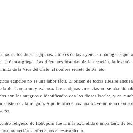
luchas de los dioses egipcios, a través de las leyendas mitológicas que a
 la época griega. Las diferentes historias de la creación, la leyenda
el mito de la Vaca del Cielo, el nombre secreto de Ra, etc.
gicos egipcios no es una labor fácil. El origen de todos ellos se encuen
riodo de tiempo muy extenso. Las antiguas creencias no se abandona
os con los antiguos e identificados con los dioses locales, y en muc
cterístico de la religión. Aquí te ofrecemos una breve introducción so
verso.
 centro religioso de Heliópolis fue la más extendida e importante de tod
cuya traducción te ofrecemos en este artículo.