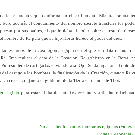
 de los elementos que conformaban el ser humano. Mientras se mante
a. Pero además el conocimiento del nombre secreto transfería los pode
uesto por sus padres, el que le daba el poder sobre el resto de diose
 el nombre de Ra para que su hijo Horus herede el poder del dios.
ntes mitos de la cosmogonía egipcia en el que se relata el final de
. Tras realizar el acto de la Creación, Ra gobierna en la Tierra, p
 Por eso decide castigarlos enviando a su Ojo. Se da lugar así al mito de
del castigo a los hombres, la finalización de la Creación, cuando Ra c
 vaca celeste, dejando el gobierno de la Tierra en manos de Thot.
gos.egipto
para estar al día de noticias, eventos y artículos relaciona
Notas sobre los conos funerarios egipcios (Funera
Cones, Grabkegel)