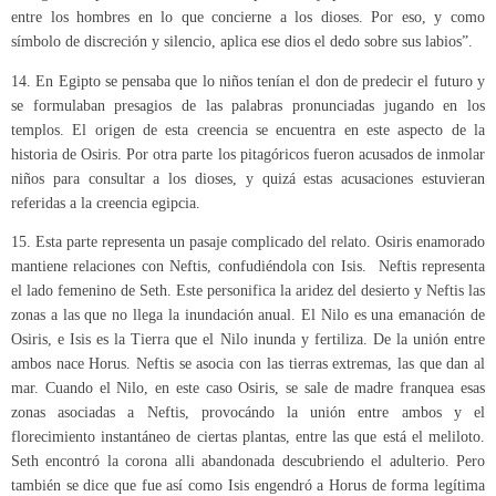
entre los hombres en lo que concierne a los dioses. Por eso, y como
símbolo de discreción y silencio, aplica ese dios el dedo sobre sus labios”.
14. En Egipto se pensaba que lo niños tenían el don de predecir el futuro y
se formulaban presagios de las palabras pronunciadas jugando en los
templos. El origen de esta creencia se encuentra en este aspecto de la
historia de Osiris. Por otra parte los pitagóricos fueron acusados de inmolar
niños para consultar a los dioses, y quizá estas acusaciones estuvieran
referidas a la creencia egipcia.
15. Esta parte representa un pasaje complicado del relato. Osiris enamorado
mantiene relaciones con Neftis, confudiéndola con Isis. Neftis representa
el lado femenino de Seth. Este personifica la aridez del desierto y Neftis las
zonas a las que no llega la inundación anual. El Nilo es una emanación de
Osiris, e Isis es la Tierra que el Nilo inunda y fertiliza. De la unión entre
ambos nace Horus. Neftis se asocia con las tierras extremas, las que dan al
mar. Cuando el Nilo, en este caso Osiris, se sale de madre franquea esas
zonas asociadas a Neftis, provocándo la unión entre ambos y el
florecimiento instantáneo de ciertas plantas, entre las que está el meliloto.
Seth encontró la corona alli abandonada descubriendo el adulterio. Pero
también se dice que fue así como Isis engendró a Horus de forma legítima