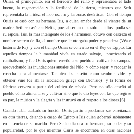
Osiris, el primogénito, era el heredero del reino y representaba el lado
bueno, la regeneración y la fertilidad de la tierra, mientras que Seth
representaba la aridez, el lado oscuro y las zonas desérticas. Con el tiempo
Osiris se casó con su hermana Isis, a quien amaba desde el vientre de su
madre. Seth se casó con Neftis, pues al ser un dios sólo una diosa podía ser
su esposa. Isis, la más inteligente de los 4 hermanos, obtuvo con destreza el
nombre secreto de Ra, el nombre que le otorgaba poder y grandeza (Véase
historia de Ra) y con el tiempo Osiris se convirtió en el Rey de Egipto. En
aquellos tiempos la humanidad vivía en estado salvaje, practicando el
canibalismo, y fue Osiris quien enseñó a su pueblo a cultivar los campos,
aprovechando las inundaciones anuales del Nilo, y cómo segar y recoger la
cosecha para alimentarse. También les enseñó como sembrar vides y
obtener vino (de ahí la asociación griega con Dionisio) y la forma de
fabricar cerveza a partir del cultivo de cebada. Pero no sólo enseñó al
pueblo cómo alimentarse y cultivar sino que le dió leyes con las que regirse
en paz, la música y la alegría y les instruyó en el respeto a los dioses.[6]
Cuando había acabado su función Osiris partió a proclamar sus enseñanzas
en otra tierras, dejando a cargo de Egipto a Isis quien gobernó sabiamente
en ausencia de su marido. Pero Seth odiaba a su hermano, su poder y su
popularidad, por lo que mientras Osiris se encontraba en otras naciones