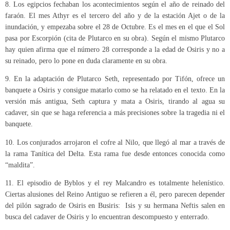
8. Los egipcios fechaban los acontecimientos según el año de reinado del
faraón. El mes Athyr es el tercero del año y de la estación Ajet o de la
inundación, y empezaba sobre el 28 de Octubre. Es el mes en el que el Sol
pasa por Escorpión (cita de Plutarco en su obra). Según el mismo Plutarco
hay quien afirma que el número 28 corresponde a la edad de Osiris y no a
su reinado, pero lo pone en duda claramente en su obra.
9. En la adaptación de Plutarco Seth, representado por Tifón, ofrece un
banquete a Osiris y consigue matarlo como se ha relatado en el texto. En la
versión más antigua, Seth captura y mata a Osiris, tirando al agua su
cadaver, sin que se haga referencia a más precisiones sobre la tragedia ni el
banquete.
10. Los conjurados arrojaron el cofre al Nilo, que llegó al mar a través de
la rama Tanítica del Delta. Esta rama fue desde entonces conocida como
“maldita”.
11. El episodio de Byblos y el rey Malcandro es totalmente helenístico.
Ciertas alusiones del Reino Antiguo se refieren a él, pero parecen depender
del pilón sagrado de Osiris en Busiris: Isis y su hermana Neftis salen en
busca del cadaver de Osiris y lo encuentran descompuesto y enterrado.