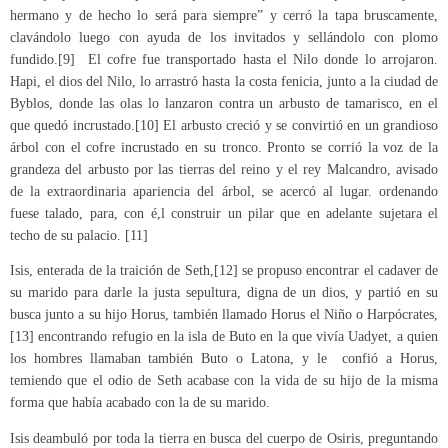
hermano y de hecho lo será para siempre” y cerró la tapa bruscamente,
clavándolo luego con ayuda de los invitados y sellándolo con plomo
fundido.[9] El cofre fue transportado hasta el Nilo donde lo arrojaron.
Hapi, el dios del Nilo, lo arrastró hasta la costa fenicia, junto a la ciudad de
Byblos, donde las olas lo lanzaron contra un arbusto de tamarisco, en el
que quedó incrustado.[10] El arbusto creció y se convirtió en un grandioso
árbol con el cofre incrustado en su tronco. Pronto se corrió la voz de la
grandeza del arbusto por las tierras del reino y el rey Malcandro, avisado
de la extraordinaria apariencia del árbol, se acercó al lugar. ordenando
fuese talado, para, con é,l construir un pilar que en adelante sujetara el
techo de su palacio. [11]
Isis, enterada de la traición de Seth,[12] se propuso encontrar el cadaver de
su marido para darle la justa sepultura, digna de un dios, y partió en su
busca junto a su hijo Horus, también llamado Horus el Niño o Harpócrates,
[13] encontrando refugio en la isla de Buto en la que vivía Uadyet, a quien
los hombres llamaban también Buto o Latona, y le confió a Horus,
temiendo que el odio de Seth acabase con la vida de su hijo de la misma
forma que había acabado con la de su marido.
Isis deambuló por toda la tierra en busca del cuerpo de Osiris, preguntando