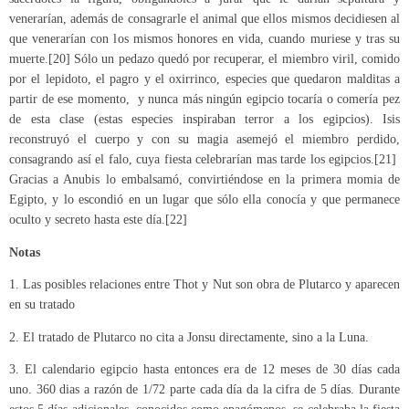
venerarían, además de consagrarle el animal que ellos mismos decidiesen al
que venerarían con los mismos honores en vida, cuando muriese y tras su
muerte.[20] Sólo un pedazo quedó por recuperar, el miembro viril, comido
por el lepidoto, el pagro y el oxirrinco, especies que quedaron malditas a
partir de ese momento, y nunca más ningún egipcio tocaría o comería pez
de esta clase (estas especies inspiraban terror a los egipcios). Isis
reconstruyó el cuerpo y con su magia asemejó el miembro perdido,
consagrando así el falo, cuya fiesta celebrarían mas tarde los egipcios.[21]
Gracias a Anubis lo embalsamó, convirtiéndose en la primera momia de
Egipto, y lo escondió en un lugar que sólo ella conocía y que permanece
oculto y secreto hasta este día.[22]
Notas
1. Las posibles relaciones entre Thot y Nut son obra de Plutarco y aparecen
en su tratado
2. El tratado de Plutarco no cita a Jonsu directamente, sino a la Luna.
3. El calendario egipcio hasta entonces era de 12 meses de 30 días cada
uno. 360 dias a razón de 1/72 parte cada día da la cifra de 5 días. Durante