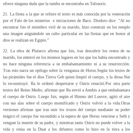
ofrece ninguna duda que la tumba se encontraba en Tafosoris.
21. La fiesta a la que se refiere el texto es más conocida por la veneración
por el Falo de los misterios e iniciaciones de Baco. Diodoro dice “Al no
encontrar Isis el miembro viril de su marido, hizo construir en los templo
una imagen asignándole un culto particular en las fiestas que en honor al
dios se realizan en Egipto.”
22. La obra de Plutarco afirma que Isis, tras descubrir los restos de su
marido, los enterró en los mismos lugares en los que los había encontrado y
no hace ninguna referencia a su embalsamamiento ni a su resurrección.
Tras esto narra un epílogo sobre la venganza de Horus.Según los textos de
las pirámides fue el dios Tierra Geb quien limpió el cuerpo, y la diosa Nut
lo reconstruyó. Ra le ordenó despertarse y Osiris resucitó.Por otra parte
textos del Reino Medio, afirman que Ra envió a Anubis a que embalsamara
el cuerpo de Osiris. Luego Isis, según el Himno del Louvre, agitó el aire
con sus alas sobre el cuerpo momificado y Osiris volvió a la vida.Otras
versiones afirman que tras unir los trozos del cuerpo mediante su poder
mágico el cuerpo fue escondido a la espera de que Horus venciese a Seth y
vengase la muerte de su padre, y mientras tanto Osiris no puede volver a la
vida y reina en la Duat a los difuntos como lo hizo en la tiera a los