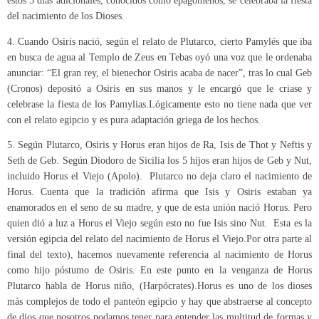
estos 5 días adicionales, conocidos como epagómenos, se celebraba la fiesta
del nacimiento de los Dioses.
4. Cuando Osiris nació, según el relato de Plutarco, cierto Pamylés que iba
en busca de agua al Templo de Zeus en Tebas oyó una voz que le ordenaba
anunciar: “El gran rey, el bienechor Osiris acaba de nacer”, tras lo cual Geb
(Cronos) depositó a Osiris en sus manos y le encargó que le criase y
celebrase la fiesta de los Pamylias.Lógicamente esto no tiene nada que ver
con el relato egipcio y es pura adaptación griega de los hechos.
5. Según Plutarco, Osiris y Horus eran hijos de Ra, Isis de Thot y Neftis y
Seth de Geb. Según Diodoro de Sicilia los 5 hijos eran hijos de Geb y Nut,
incluido Horus el Viejo (Apolo). Plutarco no deja claro el nacimiento de
Horus. Cuenta que la tradición afirma que Isis y Osiris estaban ya
enamorados en el seno de su madre, y que de esta unión nació Horus. Pero
quien dió a luz a Horus el Viejo según esto no fue Isis sino Nut. Esta es la
versión egipcia del relato del nacimiento de Horus el Viejo.Por otra parte al
final del texto), hacemos nuevamente referencia al nacimiento de Horus
como hijo póstumo de Osiris. En este punto en la venganza de Horus
Plutarco habla de Horus niño, (Harpócrates).Horus es uno de los dioses
más complejos de todo el panteón egipcio y hay que abstraerse al concepto
de dios que nosotros podamos tener para entender las multitud de formas y