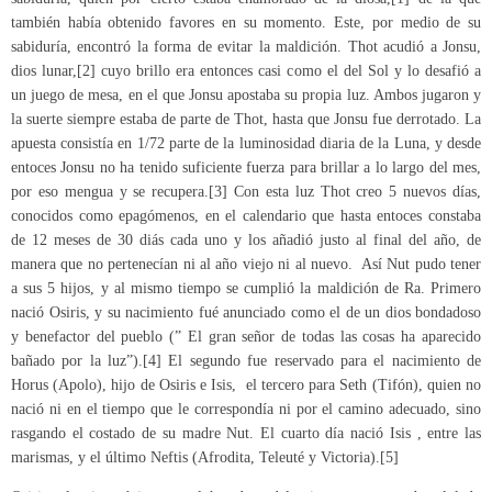
también había obtenido favores en su momento. Este, por medio de su
sabiduría, encontró la forma de evitar la maldición. Thot acudió a Jonsu,
dios lunar,[2] cuyo brillo era entonces casi como el del Sol y lo desafió a
un juego de mesa, en el que Jonsu apostaba su propia luz. Ambos jugaron y
la suerte siempre estaba de parte de Thot, hasta que Jonsu fue derrotado. La
apuesta consistía en 1/72 parte de la luminosidad diaria de la Luna, y desde
entoces Jonsu no ha tenido suficiente fuerza para brillar a lo largo del mes,
por eso mengua y se recupera.[3] Con esta luz Thot creo 5 nuevos días,
conocidos como epagómenos, en el calendario que hasta entoces constaba
de 12 meses de 30 diás cada uno y los añadió justo al final del año, de
manera que no pertenecían ni al año viejo ni al nuevo. Así Nut pudo tener
a sus 5 hijos, y al mismo tiempo se cumplió la maldición de Ra. Primero
nació Osiris, y su nacimiento fué anunciado como el de un dios bondadoso
y benefactor del pueblo (” El gran señor de todas las cosas ha aparecido
bañado por la luz”).[4] El segundo fue reservado para el nacimiento de
Horus (Apolo), hijo de Osiris e Isis, el tercero para Seth (Tifón), quien no
nació ni en el tiempo que le correspondía ni por el camino adecuado, sino
rasgando el costado de su madre Nut. El cuarto día nació Isis , entre las
marismas, y el último Neftis (Afrodita, Teleuté y Victoria).[5]