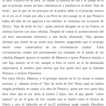
lo hace Plutarco en su obra. Al relatar la historia de Isis y el pasaje en el
que el príncipe muere no hace referencia ni a nombres ni al título “hijo de
leche”, por lo que en un principio no se podría saber si el principe muerto
en el río es el criado por ella o no.Pero en otro pasaje en el que Plutarco
habla del odio de los egipcios a las cebollas lo relaciona con la muerte de
Dictys, “hijo de leche de Isis”, quien pereció ahogado en el río Fedros, al
intentar hacerse con unas cebollas. Después de contar el acontecimiento del
rió hace nuevamente referencia a este hecho afirmando “Hay quienes
afirman que murió de un modo muy distinto, asegurándo que el principe
murió como consecuencia de las circusntancias citadas”. Estas
circunstancias citadas son precisamente las relatadas en el pasaje de las
cebollas.Después aparece el nombre de Maneros a quien Plutarco asimila a
este hijo muerto en el río, aunque si bien es cierto no le da demasiada
importancia al nombre pues afirma que hay quien dice que se llamaba
Pelusios, e incluso Palestinos.
Por tanto Dictys, Maneros y el príncipe muerto en el río serían la misma
persona, y además serían el “hijo de leche de Isis”.Hasta aquí no habría
ningún problema en cuanto a la obra de Plutarco, quien por otra parte deja
bien claro que el rey tenía al menos 2 hijos, uno el que quedó “como
muerto” al oir el grito de Isis cuando esta se tendió sobre el féretro de
Osiris y otro el fallecido en el río.El problema surge cuando Herodoto