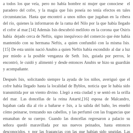
a todos los que veía, pero no había hombre ni mujer que conociese el
paradero del cofre, y la magia que Isis poseía no tenía efectos en tales
circunstancias. Hasta que encontró a unos niños que jugaban en la ribera
del río, quienes la informaron de la rama del Nilo por la que había llegado
el cofre al mar.[14] Además Isis descubrió meliloto en la corona que Osiris
había dejado cerca de Neftis, signo inequívoco del comercio que éste había
mantenido con su hermana Neftis, a quien confundió con la misma Isis.
[15] De esta unión nació Anubis a quien Neftis había escondido al dar a luz
por miedo a la posible venganza de Seth. Isis, guiada por perros, le
encontró, le cuidó y alimentó y desde entonces Anubis se hizo su guardián
y acompañante.
Después Isis, solicitando siempre la ayuda de los niños, averiguó que el
cofre había llegado hasta la localidad de Byblos, noticia que le había sido
transmitida por un viento divino. Llegó a esta ciudad y se sentó en la orilla
del mar. Las doncellas de la reina Astarté,[16] esposa de Malcandro,
bajaban cada día al río a bañarse e Isis, a la salida del baño, les enseñó
cómo peinarse, trenzando sus cabellos, y las perfumó con las fragancias que
emanaban de su cuerpo. Cuando las doncellas regresaron a palacio su
señora quedó maravillada por sus nuevos peinados, hasta entonces
desconocidos, y por las fragancias con las que habían sido ungidas. Las