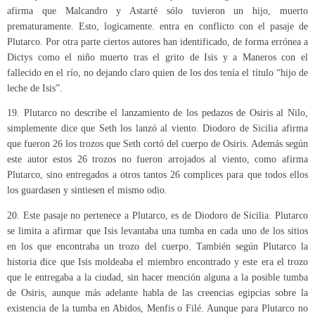
afirma que Malcandro y Astarté sólo tuvieron un hijo, muerto
prematuramente. Esto, logicamente. entra en conflicto con el pasaje de
Plutarco. Por otra parte ciertos autores han identificado, de forma errónea a
Dictys como el niño muerto tras el grito de Isis y a Maneros con el
fallecido en el río, no dejando claro quien de los dos tenía el título “hijo de
leche de Isis”.
19. Plutarco no describe el lanzamiento de los pedazos de Osiris al Nilo,
simplemente dice que Seth los lanzó al viento. Diodoro de Sicilia afirma
que fueron 26 los trozos que Seth cortó del cuerpo de Osiris. Además según
este autor estos 26 trozos no fueron arrojados al viento, como afirma
Plutarco, sino entregados a otros tantos 26 complices para que todos ellos
los guardasen y sintiesen el mismo odio.
20. Este pasaje no pertenece a Plutarco, es de Diodoro de Sicilia. Plutarco
se limita a afirmar que Isis levantaba una tumba en cada uno de los sitios
en los que encontraba un trozo del cuerpo. También según Plutarco la
historia dice que Isis moldeaba el miembro encontrado y este era el trozo
que le entregaba a la ciudad, sin hacer mención alguna a la posible tumba
de Osiris, aunque más adelante habla de las creencias egipcias sobre la
existencia de la tumba en Abidos, Menfis o Filé. Aunque para Plutarco no