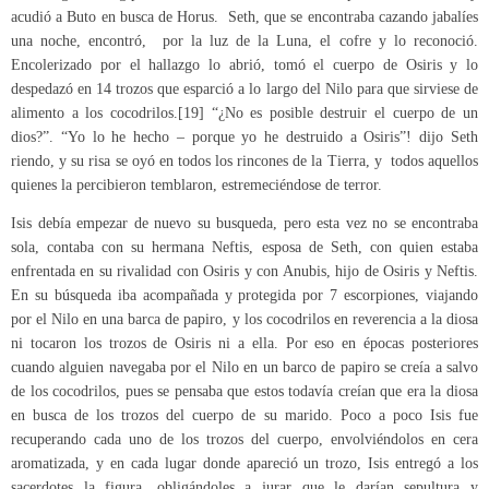
acudió a Buto en busca de Horus. Seth, que se encontraba cazando jabalíes
una noche, encontró, por la luz de la Luna, el cofre y lo reconoció.
Encolerizado por el hallazgo lo abrió, tomó el cuerpo de Osiris y lo
despedazó en 14 trozos que esparció a lo largo del Nilo para que sirviese de
alimento a los cocodrilos.[19] “¿No es posible destruir el cuerpo de un
dios?”. “Yo lo he hecho – porque yo he destruido a Osiris”! dijo Seth
riendo, y su risa se oyó en todos los rincones de la Tierra, y todos aquellos
quienes la percibieron temblaron, estremeciéndose de terror.
Isis debía empezar de nuevo su busqueda, pero esta vez no se encontraba
sola, contaba con su hermana Neftis, esposa de Seth, con quien estaba
enfrentada en su rivalidad con Osiris y con Anubis, hijo de Osiris y Neftis.
En su búsqueda iba acompañada y protegida por 7 escorpiones, viajando
por el Nilo en una barca de papiro, y los cocodrilos en reverencia a la diosa
ni tocaron los trozos de Osiris ni a ella. Por eso en épocas posteriores
cuando alguien navegaba por el Nilo en un barco de papiro se creía a salvo
de los cocodrilos, pues se pensaba que estos todavía creían que era la diosa
en busca de los trozos del cuerpo de su marido. Poco a poco Isis fue
recuperando cada uno de los trozos del cuerpo, envolviéndolos en cera
aromatizada, y en cada lugar donde apareció un trozo, Isis entregó a los
sacerdotes la figura, obligándoles a jurar que le darían sepultura y