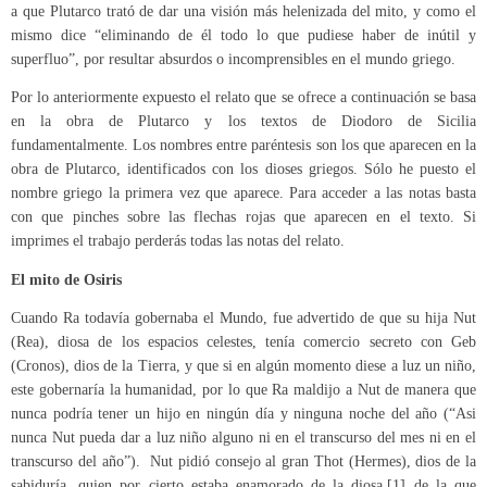
a que Plutarco trató de dar una visión más helenizada del mito, y como el
mismo dice “eliminando de él todo lo que pudiese haber de inútil y
superfluo”, por resultar absurdos o incomprensibles en el mundo griego.
Por lo anteriormente expuesto el relato que se ofrece a continuación se basa
en la obra de Plutarco y los textos de Diodoro de Sicilia
fundamentalmente. Los nombres entre paréntesis son los que aparecen en la
obra de Plutarco, identificados con los dioses griegos. Sólo he puesto el
nombre griego la primera vez que aparece. Para acceder a las notas basta
con que pinches sobre las flechas rojas que aparecen en el texto. Si
imprimes el trabajo perderás todas las notas del relato.
El mito de Osiris
Cuando Ra todavía gobernaba el Mundo, fue advertido de que su hija Nut
(Rea), diosa de los espacios celestes, tenía comercio secreto con Geb
(Cronos), dios de la Tierra, y que si en algún momento diese a luz un niño,
este gobernaría la humanidad, por lo que Ra maldijo a Nut de manera que
nunca podría tener un hijo en ningún día y ninguna noche del año (“Asi
nunca Nut pueda dar a luz niño alguno ni en el transcurso del mes ni en el
transcurso del año”). Nut pidió consejo al gran Thot (Hermes), dios de la
sabiduría, quien por cierto estaba enamorado de la diosa,[1] de la que