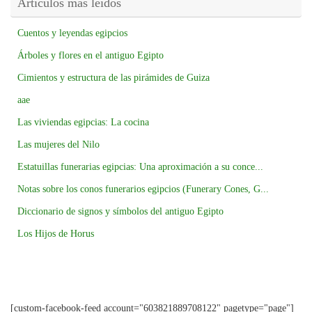
Artículos más leídos
Cuentos y leyendas egipcios
Árboles y flores en el antiguo Egipto
Cimientos y estructura de las pirámides de Guiza
aae
Las viviendas egipcias: La cocina
Las mujeres del Nilo
Estatuillas funerarias egipcias: Una aproximación a su conce...
Notas sobre los conos funerarios egipcios (Funerary Cones, G...
Diccionario de signos y símbolos del antiguo Egipto
Los Hijos de Horus
[custom-facebook-feed account="603821889708122" pagetype="page"]