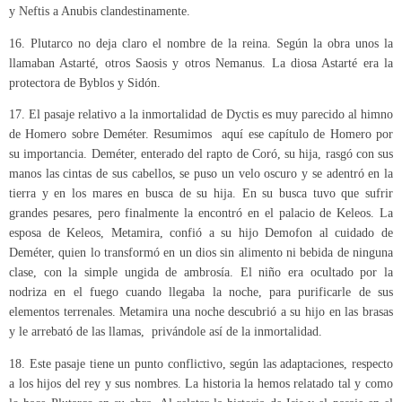
y Neftis a Anubis clandestinamente.
16. Plutarco no deja claro el nombre de la reina. Según la obra unos la
llamaban Astarté, otros Saosis y otros Nemanus. La diosa Astarté era la
protectora de Byblos y Sidón.
17. El pasaje relativo a la inmortalidad de Dyctis es muy parecido al himno
de Homero sobre Deméter. Resumimos aquí ese capítulo de Homero por
su importancia. Deméter, enterado del rapto de Coró, su hija, rasgó con sus
manos las cintas de sus cabellos, se puso un velo oscuro y se adentró en la
tierra y en los mares en busca de su hija. En su busca tuvo que sufrir
grandes pesares, pero finalmente la encontró en el palacio de Keleos. La
esposa de Keleos, Metamira, confió a su hijo Demofon al cuidado de
Deméter, quien lo transformó en un dios sin alimento ni bebida de ninguna
clase, con la simple ungida de ambrosía. El niño era ocultado por la
nodriza en el fuego cuando llegaba la noche, para purificarle de sus
elementos terrenales. Metamira una noche descubrió a su hijo en las brasas
y le arrebató de las llamas, privándole así de la inmortalidad.
18. Este pasaje tiene un punto conflictivo, según las adaptaciones, respecto
a los hijos del rey y sus nombres. La historia la hemos relatado tal y como