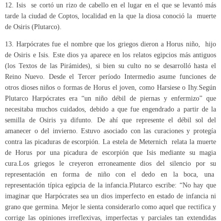
12. Isis se cortó un rizo de cabello en el lugar en el que se levantó más
tarde la ciudad de Coptos, localidad en la que la diosa conoció la muerte
de Osiris (Plutarco).
13. Harpócrates fue el nombre que los griegos dieron a Horus niño, hijo
de Osiris e Isis. Este dios ya aparece en los relatos egipcios más antiguos
(los Textos de las Pirámides), si bien su culto no se desarrolló hasta el
Reino Nuevo. Desde el Tercer período Intermedio asume funciones de
otros dioses niños o formas de Horus el joven, como Harsiese o Ihy.Según
Plutarco Harpócrates era “un niño débil de piernas y enfermizo” que
necesitaba muchos cuidados, debido a que fue engendrado a partir de la
semilla de Osiris ya difunto. De ahí que represente el débil sol del
amanecer o del invierno. Estuvo asociado con las curaciones y protegía
contra las picaduras de escorpión. La estela de Meternich relata la muerte
de Horus por una picadura de escorpión que Isis mediante su magia
cura.Los griegos le creyeron erroneamente dios del silencio por su
representación en forma de niño con el dedo en la boca, una
representación típica egipcia de la infancia.Plutarco escribe: “No hay que
imaginar que Harpócrates sea un dios imperfecto en estado de infancia ni
grano que germina. Mejor le sienta considerarlo como aquel que rectifica y
corrige las opiniones irreflexivas, imperfectas y parciales tan extendidas