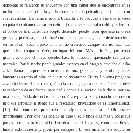
doncellas le relataron su encuentro con una mujer que se encontraba en la
orilla, una mujer solitaria y triste que las había peinado y perfumado con
sus fragancias. La reina mandó a buscarla y le propuso a Isis que sirviese
en palacio cuidando de su pequeño hijo, que se encontraba débil y enfermo,
al borde de la muerte. Isis aceptó diciendo ‘puedo hacer que este niño sea
grande y poderoso, pero lo haré con medios propios y nadie debe interferir
en mi obra’. Poco a poco el niño fue creciendo aunque Isis no hizo más
que darle a chupar su dedo, en lugar del seno. Más tarde Isis, que sentía
gran afecto por el niño, decidió hacerlo inmortal, quemando sus partes
mortales. Por la noche ponía grandes troncos en el fuego y arrojaba al niño
a las llamas; después se convertía en una golondrina y emitía grandes
lamentos en torno al pilar en el que se encontraba Osiris. La reina preguntó
a sus sirvientes si conocían qué hacía su amiga para que el niño se hubiese
restablecido de esa forma, pero nadie conocía el secreto de la diosa, por eso
una noche, ávida de curiosidad acudió a espiar a Isis y cuando vio que su
hijo era arrojado al fuego fue a rescatarlo, privándole de la inmortalidad.
[17] Isis entonces pronunció las siguientes palabras: ‘¡Oh madre
imprudente! ¿Por qué has cogido al niño?, sólo unos días más y todas sus
partes mortales habrían sido destruidas por el fuego y, como los dioses,
habría sido inmortal y joven por siempre’. En ese instante Isis adoptó su