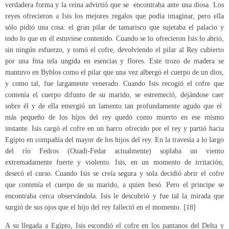
verdadera forma y la reina advirtió que se encontraba ante una diosa. Los
reyes ofrecieron a Isis los mejores regalos que podía imaginar, pero ella
sólo pidió una cosa: el gran pilar de tamarisco que sujetaba el palacio y
todo lo que en él estuviese contenido. Cuando se lo ofrecieron Isis lo abrió,
sin ningún esfuerzo, y tomó el cofre, devolviendo el pilar al Rey cubierto
por una fina tela ungida en esencias y flores. Este trozo de madera se
mantuvo en Byblos como el pilar que una vez albergó el cuerpo de un dios,
y como tal, fue largamente venerado. Cuando Isis recogió el cofre que
contenía el cuerpo difunto de su marido, se estremeció, dejándose caer
sobre él y de ella emergió un lamento tan profundamente agudo que el
más pequeño de los hijos del rey quedó como muerto en ese mismo
instante. Isis cargó el cofre en un barco ofrecido por el rey y partió hacia
Egipto en compañía del mayor de los hijos del rey. En la travesía a lo largo
del río Fedros (Ouadi-Fedar actualmente) soplaba un viento
extremadamente fuerte y violento. Isis, en un momento de irritación,
desecó el curso. Cuando Isis se creía segura y sola decidió abrir el cofre
que contenía el cuerpo de su marido, a quien besó. Pero el principe se
encontraba cerca observándola. Isis le descubrió y fue tal la mirada que
surgió de sus ojos que el hijo del rey falleció en el momento. [18]
A su llegada a Egipto, Isis escondió el cofre en los pantanos del Delta y