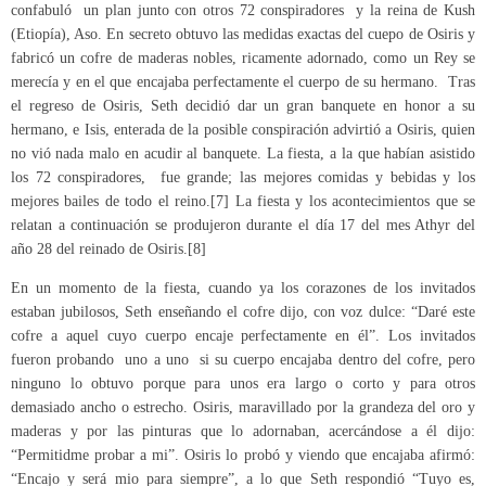
confabuló un plan junto con otros 72 conspiradores y la reina de Kush
(Etiopía), Aso. En secreto obtuvo las medidas exactas del cuepo de Osiris y
fabricó un cofre de maderas nobles, ricamente adornado, como un Rey se
merecía y en el que encajaba perfectamente el cuerpo de su hermano. Tras
el regreso de Osiris, Seth decidió dar un gran banquete en honor a su
hermano, e Isis, enterada de la posible conspiración advirtió a Osiris, quien
no vió nada malo en acudir al banquete. La fiesta, a la que habían asistido
los 72 conspiradores, fue grande; las mejores comidas y bebidas y los
mejores bailes de todo el reino.[7] La fiesta y los acontecimientos que se
relatan a continuación se produjeron durante el día 17 del mes Athyr del
año 28 del reinado de Osiris.[8]
En un momento de la fiesta, cuando ya los corazones de los invitados
estaban jubilosos, Seth enseñando el cofre dijo, con voz dulce: “Daré este
cofre a aquel cuyo cuerpo encaje perfectamente en él”. Los invitados
fueron probando uno a uno si su cuerpo encajaba dentro del cofre, pero
ninguno lo obtuvo porque para unos era largo o corto y para otros
demasiado ancho o estrecho. Osiris, maravillado por la grandeza del oro y
maderas y por las pinturas que lo adornaban, acercándose a él dijo:
“Permitidme probar a mi”. Osiris lo probó y viendo que encajaba afirmó:
“Encajo y será mio para siempre”, a lo que Seth respondió “Tuyo es,