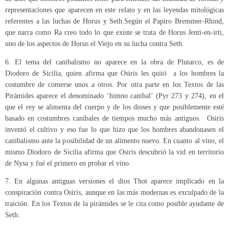
representaciones que aparecen en este relato y en las leyendas mitológicas
referentes a las luchas de Horus y Seth.Según el Papiro Bremmer-Rhind,
que narra como Ra creo todo lo que existe se trata de Horus Jenti-en-irti,
uno de los aspectos de Horus el Viejo en su lucha contra Seth.
6. El tema del canibalismo no aparece en la obra de Plutarco, es de
Diodoro de Sicilia, quien afirma que Osiris les quitó a los hombres la
costumbre de comerse unos a otros. Por otra parte en los Textos de las
Pirámides aparece el denominado ‘himno canibal’ (Pyr 273 y 274), en el
que el rey se alimenta del cuerpo y de los dioses y que posiblemente esté
basado en costumbres caníbales de tiempos mucho más antiguos. Osiris
inventó el cultivo y eso fue lo que hizo que los hombres abandonasen el
canibalismo ante la posibilidad de un alimento nuevo. En cuanto al vino, el
mismo Diodoro de Sicilia afirma que Osiris descubrió la vid en territorio
de Nysa y fué el primero en probar el vino.
7. En algunas antiguas versiones el dios Thot aparece implicado en la
conspiración contra Osiris, aunque en las más modernas es exculpado de la
traición. En los Textos de la pirámides se le cita como posible ayudante de
Seth.