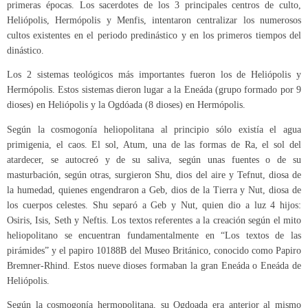
primeras épocas. Los sacerdotes de los 3 principales centros de culto,
Heliópolis, Hermópolis y Menfis, intentaron centralizar los numerosos
cultos existentes en el periodo predinástico y en los primeros tiempos del
dinástico.
Los 2 sistemas teológicos más importantes fueron los de Heliópolis y
Hermópolis. Estos sistemas dieron lugar a la Eneáda (grupo formado por 9
dioses) en Heliópolis y la Ogdóada (8 dioses) en Hermópolis.
Según la cosmogonía heliopolitana al principio sólo existía el agua
primigenia, el caos. El sol, Atum, una de las formas de Ra, el sol del
atardecer, se autocreó y de su saliva, según unas fuentes o de su
masturbación, según otras, surgieron Shu, dios del aire y Tefnut, diosa de
la humedad, quienes engendraron a Geb, dios de la Tierra y Nut, diosa de
los cuerpos celestes. Shu separó a Geb y Nut, quien dio a luz 4 hijos:
Osiris, Isis, Seth y Neftis. Los textos referentes a la creación según el mito
heliopolitano se encuentran fundamentalmente en “Los textos de las
pirámides” y el papiro 10188B del Museo Británico, conocido como Papiro
Bremner-Rhind. Estos nueve dioses formaban la gran Eneáda o Eneáda de
Heliópolis.
Según la cosmogonía hermopolitana, su Ogdoada era anterior al mismo