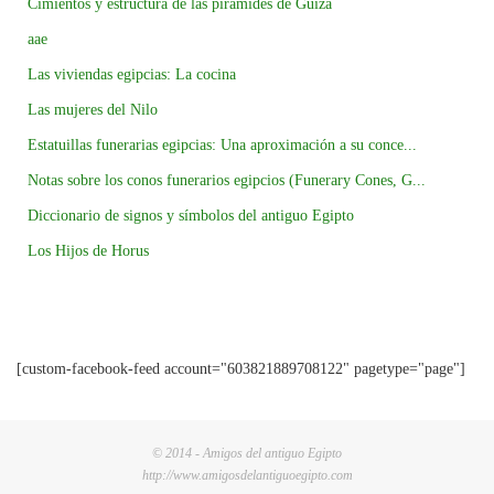
Cimientos y estructura de las pirámides de Guiza
aae
Las viviendas egipcias: La cocina
Las mujeres del Nilo
Estatuillas funerarias egipcias: Una aproximación a su conce...
Notas sobre los conos funerarios egipcios (Funerary Cones, G...
Diccionario de signos y símbolos del antiguo Egipto
Los Hijos de Horus
[custom-facebook-feed account="603821889708122" pagetype="page"]
© 2014 - Amigos del antiguo Egipto
http://www.amigosdelantiguoegipto.com