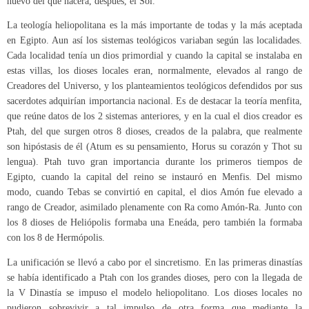
huevo del que nacerá, después, el Sol.
La teología heliopolitana es la más importante de todas y la más aceptada
en Egipto. Aun así los sistemas teológicos variaban según las localidades.
Cada localidad tenía un dios primordial y cuando la capital se instalaba en
estas villas, los dioses locales eran, normalmente, elevados al rango de
Creadores del Universo, y los planteamientos teológicos defendidos por sus
sacerdotes adquirían importancia nacional. Es de destacar la teoría menfita,
que reúne datos de los 2 sistemas anteriores, y en la cual el dios creador es
Ptah, del que surgen otros 8 dioses, creados de la palabra, que realmente
son hipóstasis de él (Atum es su pensamiento, Horus su corazón y Thot su
lengua). Ptah tuvo gran importancia durante los primeros tiempos de
Egipto, cuando la capital del reino se instauró en Menfis. Del mismo
modo, cuando Tebas se convirtió en capital, el dios Amón fue elevado a
rango de Creador, asimilado plenamente con Ra como Amón-Ra. Junto con
los 8 dioses de Heliópolis formaba una Eneáda, pero también la formaba
con los 8 de Hermópolis.
La unificación se llevó a cabo por el sincretismo. En las primeras dinastías
se había identificado a Ptah con los grandes dioses, pero con la llegada de
la V Dinastía se impuso el modelo heliopolitano. Los dioses locales no
pudieron sobrevivir a tal impulso de otra forma que mediante la