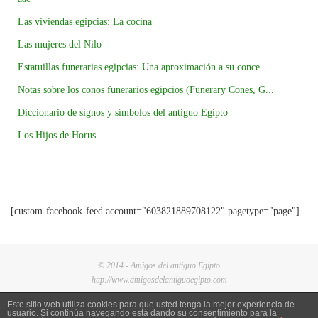
Las viviendas egipcias: La cocina
Las mujeres del Nilo
Estatuillas funerarias egipcias: Una aproximación a su conce...
Notas sobre los conos funerarios egipcios (Funerary Cones, G...
Diccionario de signos y símbolos del antiguo Egipto
Los Hijos de Horus
[custom-facebook-feed account="603821889708122" pagetype="page"]
© 2014 - Amigos del antiguo Egipto
http://www.amigosdelantiguoegipto.com
Este sitio web utiliza cookies para que usted tenga la mejor experiencia de
usuario. Si continúa navegando está dando su consentimiento para la