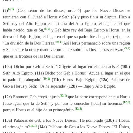
(7,1)
(7)
[Geb, señor de los dioses, ordenó] que los Nueve Dioses se
reunieran con él. Juzgó a Horus y Seth (8) y puso fin a su disputa. Hizo a
Seth rey del Alto Egipto en la tierra del Alto Egipto, el lugar en el que
(8,1)
había nacido, que es Su,
y Geb hizo rey del Bajo Egipto a Horus, en la
tierra del Bajo Egipto, el lugar en el que su padre fue ahogado, (9) que es
(9,1)
‘La división de la Dos Tierras.’
Así Horus permaneció sobre una región
(9,2)
y Seth sobre la otra y mantuvieron la paz sobre las Dos Tierras en Ayan,
que es la frontera de las Dos Tierras.
(10a)
Dicho por Geb a Seth: ‘Dirígete al lugar en el que naciste’
(10b)
Seth: Alto Egipto.
(11a)
Dicho por Geb a Horus: ‘Acude al lugar en el que
(10,1)
tu padre fue ahogado’.
(11b)
Horus: Bajo Egipto.
(12a)
Palabras de
Geb a Horus y Seth: ‘Os he separado’
(12b)
— Bajo y Alto Egipto.
(12,1)
(12c)
Entonces Geb creyó injusto
que la parte correspondiente a Horus
(12,2)
fuese igual que la de Seth, y por eso le concedió [toda] su herencia,
(12,3)
porque Horus es el hijo de su primogénito.
(13a)
Palabras de Geb a los Nueve Dioses: ‘He nombrado
(13b)
a Horus,
(13,1)
el primogénito’
(14a)
Palabras de Geb a los Nueve Dioses: ‘El Único,