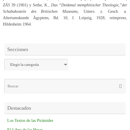
ZÄS
39 (1901) y Sethe, K.,
Das “Denkmal memphitischer Theologie,”der
Schabakostein des Britischen Museums
, Unters. z. Gesch. u.
Altertumskunde Ägyptens, Bd. 10, I. Leipzig, 1928; reimpreso,
Hildesheim 1964.
Secciones
Destacados
Los Textos de las Pirámides
El Libro de las Horas