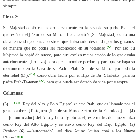
siempre.
Línea 2
:
Su Majestad copió este texto nuevamente en la casa de su padre Ptah [el
que está en el] ‘Sur de su Muro’. Lo encontró [Su Majestad] como una
obra realizada por sus ancestros, que había sido destruida por los gusanos,
(2,1)
de manera que no podía ser reconocido en su totalidad.
Por eso Su
Majestad lo copió de nuevo, para que esté en mejor estado de lo que estaba
anteriormente. [Lo hizo] para que su nombre perdure y para que se haga su
monumento en la Casa de su Padre Ptah ‘Sur de su Muro’ por toda la
(2,2)
eternidad
(
Dt
)
,
como obra hecha por el Hijo de Ra [Shabako] para su
(2,3)
padre Ptah-Ta-tenen,
para que pueda ser dotado de vida por siempre.
Columnas
:
(3,1)
(3)
—
[Rey del Alto y Bajo Egipto] es este Ptah, que es llamado por el
gran nombre: [Ta-te]nen [Sur de su Muro, Señor de la Eternidad] —
(4)
— [el unificador] del Alto y Bajo Egipto es él, este unificador que se alzó
como Rey del Alto Egipto y se elevó como Rey del Bajo Egipto.
(5)
Perdida
(6)
—‘autocreado’, así dice Atum: ‘quien creó a los Nueve
(6,1)
Dioses’.