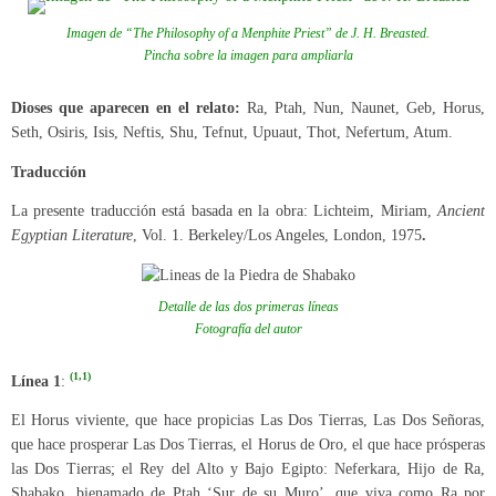
Imagen de “The Philosophy of a Menphite Priest” de J. H. Breasted.
Pincha sobre la imagen para ampliarla
Dioses que aparecen en el relato:
Ra, Ptah, Nun, Naunet, Geb, Horus,
Seth, Osiris, Isis, Neftis, Shu, Tefnut, Upuaut, Thot, Nefertum, Atum.
Traducción
La presente traducción está basada en la obra: Lichteim, Miriam,
Ancient
Egyptian Literature
, Vol. 1. Berkeley/Los Angeles, London, 1975
.
Detalle de las dos primeras líneas
Fotografía del autor
(1,1)
Línea 1
:
El Horus viviente, que hace propicias Las Dos Tierras, Las Dos Señoras,
que hace prosperar Las Dos Tierras, el Horus de Oro, el que hace prósperas
las Dos Tierras; el Rey del Alto y Bajo Egipto: Neferkara, Hijo de Ra,
Shabako, bienamado de Ptah ‘Sur de su Muro’, que viva como Ra por