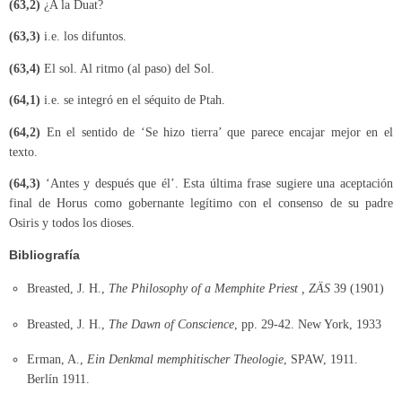
(63,2)
¿A la Duat?
(63,3)
i.e. los difuntos.
(63,4)
El sol. Al ritmo (al paso) del Sol.
(64,1)
i.e. se integró en el séquito de Ptah.
(64,2)
En el sentido de ‘Se hizo tierra’ que parece encajar mejor en el
texto.
(64,3)
‘Antes y después que él’. Esta última frase sugiere una aceptación
final de Horus como gobernante legítimo con el consenso de su padre
Osiris y todos los dioses.
Bibliografía
Breasted, J. H.,
The Philosophy of a Memphite Priest , ZÄS
39 (1901)
Breasted, J. H.,
The Dawn of Conscience
, pp. 29-42. New York, 1933
Erman, A.,
Ein Denkmal memphitischer Theologie
, SPAW, 1911.
Berlín 1911.