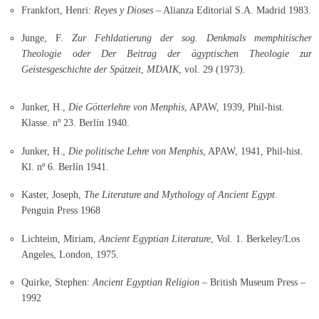
Frankfort, Henri:
Reyes y Dioses
– Alianza Editorial S.A. Madrid 1983.
Junge, F.
Zur Fehldatierung der sog. Denkmals memphitischer
Theologie oder Der Beitrag der ägyptischen Theologie zur
Geistesgeschichte der Spätzeit
,
MDAIK
, vol. 29 (1973).
Junker, H.,
Die Götterlehre von Menphis
, APAW, 1939, Phil-hist.
Klasse. nº 23. Berlín 1940.
Junker, H.,
Die politische Lehre von Menphis
, APAW, 1941, Phil-hist.
Kl. nº 6. Berlín 1941.
Kaster, Joseph,
The Literature and Mythology of Ancient Egypt
.
Penguin Press 1968
Lichteim, Miriam,
Ancient Egyptian Literature
, Vol. 1. Berkeley/Los
Angeles, London, 1975.
Quirke, Stephen:
Ancient Egyptian Religion
– British Museum Press –
1992