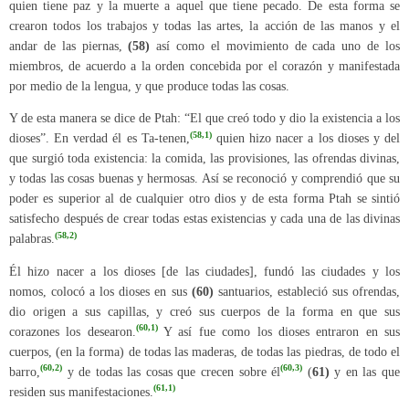
quien tiene paz y la muerte a aquel que tiene pecado. De esta forma se
crearon todos los trabajos y todas las artes, la acción de las manos y el
andar de las piernas,
(58)
así como el movimiento de cada uno de los
miembros, de acuerdo a la orden concebida por el corazón y manifestada
por medio de la lengua, y que produce todas las cosas.
Y de esta manera se dice de Ptah: “El que creó todo y dio la existencia a los
(58,1)
dioses”. En verdad él es Ta-tenen,
quien hizo nacer a los dioses y del
que surgió toda existencia: la comida, las provisiones, las ofrendas divinas,
y todas las cosas buenas y hermosas. Así se reconoció y comprendió que su
poder es superior al de cualquier otro dios y de esta forma Ptah se sintió
satisfecho después de crear todas estas existencias y cada una de las divinas
(58,2)
palabras.
Él hizo nacer a los dioses [de las ciudades], fundó las ciudades y los
nomos, colocó a los dioses en sus
(60)
santuarios, estableció sus ofrendas,
dio origen a sus capillas, y creó sus cuerpos de la forma en que sus
(60,1)
corazones los desearon.
Y así fue como los dioses entraron en sus
cuerpos, (en la forma) de todas las maderas, de todas las piedras, de todo el
(60,2)
(60,3)
barro,
y de todas las cosas que crecen sobre él
(
61)
y en las que
(61,1)
residen sus manifestaciones.