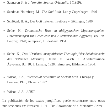
Sauneron S. & J. Yoyotte,
Sources Orientalis
, I (1959).
Sandman Holmberg, M.,
The God Ptah
, Lun y Copenhagen, 1946.
Schlögel, H. A., Der Gott Tatenen. Freiburg y Göttingen, 1980.
Sethe, K.,
Dramatische Texte zu altägyptischen Mysterienspielen,
Untersuchungen zur Geschichte und Altertumskunde Ägyptens, Vol. 10.
Leipzig, 1928; reimpreso, Hildesheim 1964.
Sethe, K.,
Das “Denkmal memphitischer Theologie,”der Schabakostein
des Britischen Museums
, Unters. z. Gesch. u. Altertumskunde
Ägyptens, Bd. 10, I. Leipzig, 1928; reimpreso, Hildesheim 1964.
Wilson, J. A.,
Intellectual Adventure of Ancient Man
. Chicago y
London, 1946, Phoenix 1977.
Wilson, J. A.,
ANET
La publicación de los textos jeroglíficos puede encontrarse entre otras
publicaciones en: Breasted, J. H.,
The Philosophy of a Memphite Priest ,