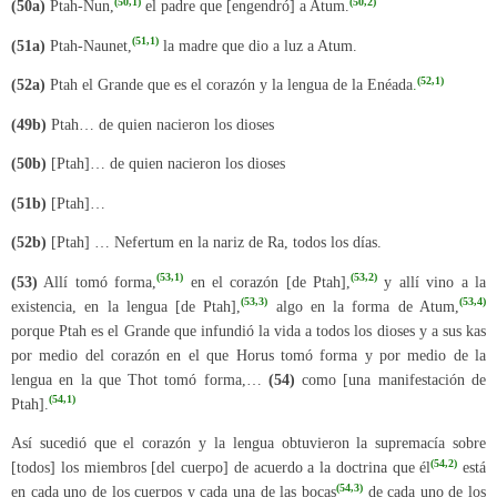
(50,1)
(50,2)
(50a)
Ptah-Nun,
el padre que [engendró] a Atum.
(51,1)
(51a)
Ptah-Naunet,
la madre que dio a luz a Atum.
(52,1)
(52a)
Ptah el Grande que es el corazón y la lengua de la Enéada
.
(49b)
Ptah… de quien nacieron los dioses
(50b)
[Ptah]… de quien nacieron los dioses
(51b)
[Ptah]…
(52b)
[Ptah] … Nefertum en la nariz de Ra, todos los días.
(53,1)
(53,2)
(53)
Allí tomó forma,
en el corazón [de Ptah],
y allí vino a la
(53,3)
(53,4)
existencia, en la lengua [de Ptah],
algo en la forma de Atum,
porque Ptah es el Grande que infundió la vida a todos los dioses y a sus kas
por medio del corazón en el que Horus tomó forma y por medio de la
lengua en la que Thot tomó forma,…
(54)
como [una manifestación de
(54,1)
Ptah].
Así sucedió que el corazón y la lengua obtuvieron la supremacía sobre
(54,2)
[todos] los miembros [del cuerpo] de acuerdo a la doctrina que él
está
(54,3)
en cada uno de los cuerpos y cada una de las bocas
de cada uno de los