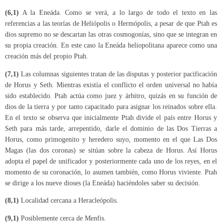
(6,1)
A la Eneáda. Como se verá, a lo largo de todo el texto en las
referencias a las teorías de Heliópolis o Hermópolis, a pesar de que Ptah es
dios supremo no se descartan las otras cosmogonías, sino que se integran en
su propia creación. En este caso la Eneáda heliopolitana aparece como una
creación más del propio Ptah.
(7,1)
Las columnas siguientes tratan de las disputas y posterior pacificación
de Horus y Seth. Mientras existía el conflicto el orden universal no había
sido establecido. Ptah actúa como juez y árbitro, quizás en su función de
dios de la tierra y por tanto capacitado para asignar los reinados sobre ella.
En el texto se observa que inicialmente Ptah divide el país entre Horus y
Seth para más tarde, arrepentido, darle el dominio de las Dos Tierras a
Horus, como primogenito y heredero suyo, momento en el que Las Dos
Magas (las dos coronas) se sitúan sobre la cabeza de Horus. Así Horus
adopta el papel de unificador y posteriormente cada uno de los reyes, en el
momento de su coronación, lo asumen también, como Horus viviente. Ptah
se dirige a los nueve dioses (la Eneáda) haciéndoles saber su decisión.
(8,1)
Localidad cercana a Heracleópolis.
(9,1)
Posiblemente cerca de Menfis.