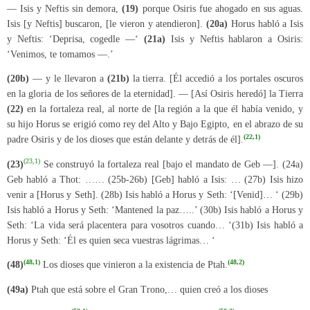
— Isis y Neftis sin demora,
(19)
porque Osiris fue ahogado en sus aguas.
Isis [y Neftis] buscaron, [le vieron y atendieron].
(20a)
Horus habló a Isis
y Neftis: ‘Deprisa, cogedle —‘
(21a)
Isis y Neftis hablaron a Osiris:
‘Venimos, te tomamos —.’
(20b)
— y le llevaron a
(21b)
la tierra. [Él accedió a los portales oscuros
en la gloria de los señores de la eternidad]. — [Así Osiris heredó] la Tierra
(22)
en la fortaleza real, al norte de [la región a la que él había venido, y
su hijo Horus se erigió como rey del Alto y Bajo Egipto, en el abrazo de su
(22,1)
padre Osiris y de los dioses que están delante y detrás de él].
(23,1)
(23)
Se construyó la fortaleza real [bajo el mandato de Geb —]. (24a)
Geb habló a Thot: …… (25b-26b) [Geb] habló a Isis: … (27b) Isis hizo
venir a [Horus y Seth]. (28b) Isis habló a Horus y Seth: ‘[Venid]… ‘ (29b)
Isis habló a Horus y Seth: ‘Mantened la paz…..’ (30b) Isis habló a Horus y
Seth: ‘La vida será placentera para vosotros cuando… ‘(31b) Isis habló a
Horus y Seth: ‘Él es quien seca vuestras lágrimas… ‘
(48,1)
(48,2)
(48)
Los dioses que vinieron a la existencia de Ptah.
(49a)
Ptah que está sobre el Gran Trono,… quien creó a los dioses