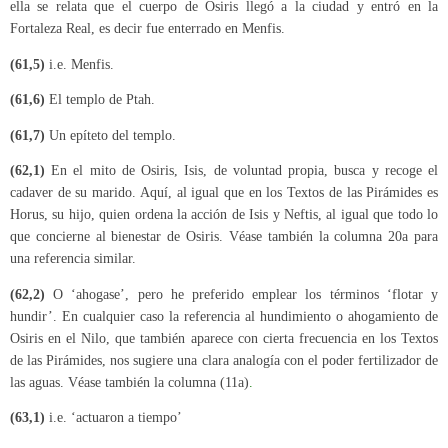
ella se relata que el cuerpo de Osiris llegó a la ciudad y entró en la
Fortaleza Real, es decir fue enterrado en Menfis.
(61,5)
i.e. Menfis.
(61,6)
El templo de Ptah.
(61,7)
Un epíteto del templo.
(62,1)
En el mito de Osiris, Isis, de voluntad propia, busca y recoge el
cadaver de su marido. Aquí, al igual que en los Textos de las Pirámides es
Horus, su hijo, quien ordena la acción de Isis y Neftis, al igual que todo lo
que concierne al bienestar de Osiris. Véase también la columna 20a para
una referencia similar.
(62,2)
O ‘ahogase’, pero he preferido emplear los términos ‘flotar y
hundir’. En cualquier caso la referencia al hundimiento o ahogamiento de
Osiris en el Nilo, que también aparece con cierta frecuencia en los Textos
de las Pirámides, nos sugiere una clara analogía con el poder fertilizador de
las aguas. Véase también la columna (11a)
.
(63,1)
i.e. ‘actuaron a tiempo’