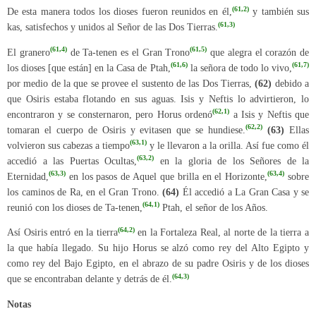
(61,2)
De esta manera todos los dioses fueron reunidos en él,
y también sus
(61,3)
kas, satisfechos y unidos al Señor de las Dos Tierras.
(61,4)
(61,5)
El granero
de Ta-tenen es el Gran Trono
que alegra el corazón de
(61,6)
(61,7)
los dioses [que están] en la Casa de Ptah,
la señora de todo lo vivo,
por medio de la que se provee el sustento de las Dos Tierras,
(62)
debido a
que Osiris estaba flotando en sus aguas. Isis y Neftis lo advirtieron, lo
(62,1)
encontraron y se consternaron, pero Horus ordenó
a Isis y Neftis que
(62,2)
tomaran el cuerpo de Osiris y evitasen que se hundiese.
(63)
Ellas
(63,1)
volvieron sus cabezas a tiempo
y le llevaron a la orilla. Así fue como él
(63,2)
accedió a las Puertas Ocultas,
en la gloria de los Señores de la
(63,3)
(63,4)
Eternidad,
en los pasos de Aquel que brilla en el Horizonte,
sobre
los caminos de Ra, en el Gran Trono.
(64)
Él accedió a La Gran Casa y se
(64,1)
reunió con los dioses de Ta-tenen,
Ptah, el señor de los Años.
(64,2)
Así Osiris entró en la tierra
en la Fortaleza Real, al norte de la tierra a
la que había llegado. Su hijo Horus se alzó como rey del Alto Egipto y
como rey del Bajo Egipto, en el abrazo de su padre Osiris y de los dioses
(64,3)
que se encontraban delante y detrás de él.
Notas