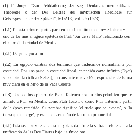
(1)
F. Junge: “Zur Fehldatierung der sog. Denkmals memphitischer
Theologie o der Der Beitrag der ägyptischen Theologie zur
Geistesgeschichte der Spätzeit”, MDAIK, vol. 29 (1973).
(1,1)
En esta primera parte aparecen los cinco títulos del rey Shabako y
uno de los más antiguos epítetos de Ptah ‘Sur de su Muro’ relacionado con
el muro de la ciudad de Menfis.
(2,1)
De principio a fin.
(2,2)
En egipcio existían dos términos que traducimos normalmente por
eternidad. Por una parte la eternidad lineal, entendida como infinito (Dyet)
y por otro la cíclica (Neheh), la constante renovación, expresadas de forma
muy clara en el Mito de la Vaca Celeste.
(2,3)
Uno de los epítetos de Ptah. Ta-tenen era un dios primitivo que se
asimiló a Ptah en Menfis, como Ptah-Tenen, o como Ptah-Tatenen a partir
de la época ramésida. Su nombre significa ‘el suelo que se levanta’, o ‘la
tierra que emerge’, y era la encarnación de la colina primordial.
(3,1)
Esta sección se encuentra muy dañada. En ella se hace referencia a la
unificación de las Dos Tierras bajo un único rey.