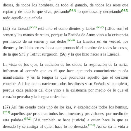
dioses, de todos los hombres, de todo el ganado, de todos los seres que
(54,4)
(54,5)
reptan y de todo lo que vive, pensando
lo que desea y decretando
todo aquello que anhela.
(55,1)
(55,2)
(55)
Su Enéada
está ante él como dientes y labios.
[Ellos son] el
semen y las manos de Atum, porque la Enéada de Atum vino a la existencia
(55,3)
por medio de su semen y sus dedos.
La Enéada es, en verdad, los
dientes y los labios en esa boca que pronunció el nombre de todas las cosas,
de la que Shu y Tefnut surgieron,
(56)
y la que hizo nacer a la Enéada.
La vista de los ojos, la audición de los oídos, la respiración de la nariz,
informan al corazón que es el que hace que todo conocimiento pueda
manifestarse, y es la lengua la que pronuncia aquello que el corazón
concibe. Así fue como nacieron todos los dioses y su Enéada se completó,
porque cada palabra del dios vino a la existencia por medio de lo que el
corazón pensaba y la lengua ordenaba.
(57)
Así fue creado cada uno de los kas, y establecidos todos los hemsut,
(57,1)
aquellos que procuran todos los alimentos y provisiones, por medio de
(57,2)
esta palabra.
[Así también se hace justicia] a quien hace lo que es
(57,3)
deseado [y se castiga a] quien hace lo no deseado.
Así se da la vida a