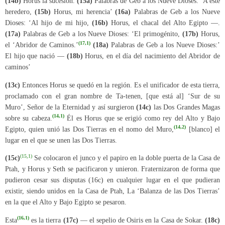
(14b)
Horus la sucesión.
(15a)
Palabras de Geb a los Nueve Dioses: ‘A este
heredero,
(15b)
Horus, mi herencia’
(16a)
Palabras de Geb a los Nueve
Dioses: ‘Al hijo de mi hijo,
(16b)
Horus, el chacal del Alto Egipto —.
(17a)
Palabras de Geb a los Nueve Dioses: ‘El primogénito,
(17b)
Horus,
(17,1)
el ‘Abridor de Caminos.’
(18a)
Palabras de Geb a los Nueve Dioses:’
El hijo que nació —
(18b)
Horus, en el día del nacimiento del Abridor de
caminos’
(13c)
Entonces Horus se quedó en la región. Es el unificador de esta tierra,
proclamado con el gran nombre de Ta-tenen, [que está al] ‘Sur de su
Muro’, Señor de la Eternidad y así surgieron
(14c)
las Dos Grandes Magas
(14,1)
sobre su cabeza.
Él es Horus que se erigió como rey del Alto y Bajo
(14,2)
Egipto, quien unió las Dos Tierras en el nomo del Muro,
[blanco] el
lugar en el que se unen las Dos Tierras.
(15,1)
(15c)
Se colocaron el junco y el papiro en la doble puerta de la Casa de
Ptah, y Horus y Seth se pacificaron y unieron. Fraternizaron de forma que
pudieron cesar sus disputas (16c) en cualquier lugar en el que pudieran
existir, siendo unidos en la Casa de Ptah, La ‘Balanza de las Dos Tierras’
en la que el Alto y Bajo Egipto se pesaron.
(16,1)
Esta
es la tierra
(17c)
— el sepelio de Osiris en la Casa de Sokar.
(18c)