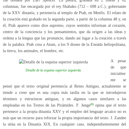
fue donada por Earl Spencer. La piedra, grabada en 2 líneas y 62
columnas, fue encargada por el rey Shabako (712 – 698 a.C.), gobernante
de la XXV dinastía, y pertenecía al templo de Ptah, en Menfis. El relato de
la creación está grabado en la segunda parte, a partir de la columna 48 y, en
él, Ptah aparece como dios supremo, cuyos sentidos informan al corazón,
centro de la conciencia y los pensamientos, que da origen a las ideas y
ordena a la lengua que las pronuncie, dando así lugar a la creación a través
de la palabra. Ptah crea a Atum, a los 9 dioses de la Eneáda heliopolitana,
la tierra, los animales, el hombre, etc.
A pesar
de que
Detalle de la esquina superior izquierda
inicialme
nte se
pensó que el texto original pertenecía al Reino Antiguo, actualmente se
tiende a creer que es una copia más tardía en la que se introdujeron
términos y estructuras antiguas, y en algunos casos similares a las
(1)
empleadas en los Textos de las Pirámides. F. Junge
opina que el texto
pertenece a la propia dinastía XXV y el empleo del lenguaje arcaico no es
más que un recurso para reforzar la propia importancia del texto. J. Zandee
la sitúa en la Dinastía XIX. En cualquier caso, independientemente del