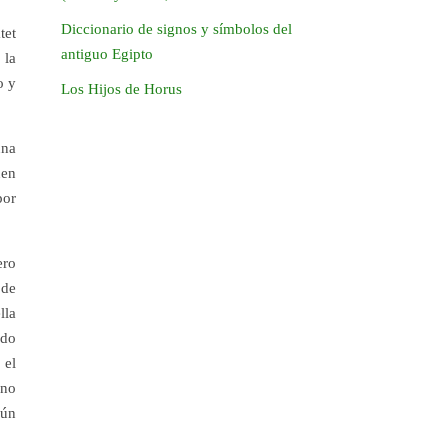
Diccionario de signos y símbolos del
tet
antiguo Egipto
 la
o y
Los Hijos de Horus
una
uen
por
ero
 de
lla
udo
 el
 no
aún