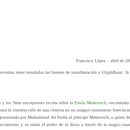
Francisco López – abril de 2
necesitas tener instaladas las fuentes de transliteración y GlyphBasic. Si
s y los Siete escorpiones escrita sobre la
Estela Metternich
, encontrada
para la construcción de una cisterna en un antiguo monasterio francisca
e presentada por Muhammad Ali Pasha al príncipe Metternich, a quien d
scorpiones y se relata el poder de la diosa a través de la magia cua