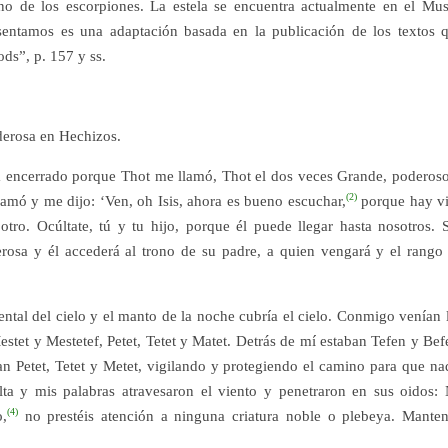
no de los escorpiones. La estela se encuentra actualmente en el Mu
sentamos es una adaptación basada en la publicación de los textos 
ds”, p. 157 y ss.
oderosa en Hechizos.
a encerrado porque Thot me llamó, Thot el dos veces Grande, poderos
(2)
 llamó y me dijo: ‘Ven, oh Isis, ahora es bueno escuchar,
porque hay v
tro. Ocúltate, tú y tu hijo, porque él puede llegar hasta nosotros. 
rosa y él accederá al trono de su padre, a quien vengará y el rango
ntal del cielo y el manto de la noche cubría el cielo. Conmigo venían 
stet y Mestetef, Petet, Tetet y Matet. Detrás de mí estaban Tefen y Bef
an Petet, Tetet y Metet, vigilando y protegiendo el camino para que na
lta y mis palabras atravesaron el viento y penetraron en sus oidos:
(4)
,
no prestéis atención a ninguna criatura noble o plebeya. Mante