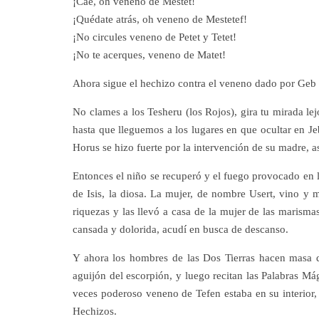
¡Cae, oh veneno de Mestet!
¡Quédate atrás, oh veneno de Mestetef!
¡No circules veneno de Petet y Tetet!
¡No te acerques, veneno de Matet!
Ahora sigue el hechizo contra el veneno dado por Geb a
No clames a los Tesheru (los Rojos), gira tu mirada lejo
hasta que lleguemos a los lugares en que ocultar en Je
Horus se hizo fuerte por la intervención de su madre, as
Entonces el niño se recuperó y el fuego provocado en la
de Isis, la diosa. La mujer, de nombre Usert, vino y m
riquezas y las llevó a casa de la mujer de las maris
cansada y dolorida, acudí en busca de descanso.
Y ahora los hombres de las Dos Tierras hacen masa de 
aguijón del escorpión, y luego recitan las Palabras Mág
veces poderoso veneno de Tefen estaba en su interior,
Hechizos.