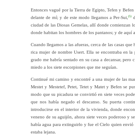
Entonces vagué por la Tierra de Egipto, Tefen y Befen t
(5)
delante de mí; y de este modo llegamos a Per-Sui,
d
ciudad de las Diosas Gemelas, allí donde comienzan l
donde habitan los hombres de los pantanos; y de aquí a
Cuando llegamos a las afueras, cerca de las casas que
rica mujer de nombre Usert. Ella se encontraba en la 
grado me habría sentado en su casa a decansar, pero cu
miedo a los siete escorpiones que me seguían.
Continué mi camino y encontré a una mujer de las ma
Mestet y Mestetef, Petet, Tetet y Matet y Befen se p
modo que su picadura se convirtió en siete veces pode
que nos había negado el descanso. Su puerta conti
introducirse en el interior de la vivienda, donde enco
veneno de su aguijón, ahora siete veces poderoso y s
había agua para extinguirlo y fue el Cielo quien envió 
estaba lejana.