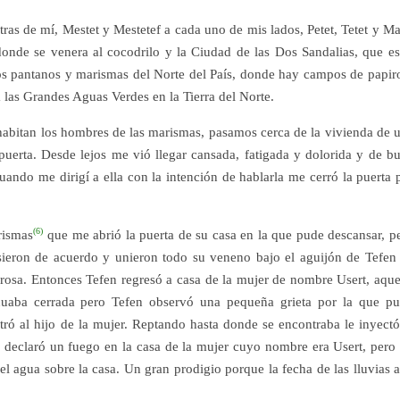
ras de mí, Mestet y Mestetef a cada uno de mis lados, Petet, Tetet y Ma
onde se venera al cocodrilo y la Ciudad de las Dos Sandalias, que es
os pantanos y marismas del Norte del País, donde hay campos de papir
 las Grandes Aguas Verdes en la Tierra del Norte.
 habitan los hombres de las marismas, pasamos cerca de la vivienda de 
puerta. Desde lejos me vió llegar cansada, fatigada y dolorida y de b
ando me dirigí a ella con la intención de hablarla me cerró la puerta 
(6)
rismas
que me abrió la puerta de su casa en la que pude descansar, p
usieron de acuerdo y unieron todo su veneno bajo el aguijón de Tefen
rosa. Entonces Tefen regresó a casa de la mujer de nombre Usert, aque
nuaba cerrada pero Tefen observó una pequeña grieta por la que p
ntró al hijo de la mujer. Reptando hasta donde se encontraba le inyectó
e declaró un fuego en la casa de la mujer cuyo nombre era Usert, pero
el agua sobre la casa. Un gran prodigio porque la fecha de las lluvias 