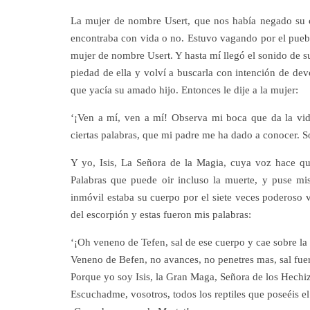
La mujer de nombre Usert, que nos había negado su ca
encontraba con vida o no. Estuvo vagando por el puebl
mujer de nombre Usert. Y hasta mí llegó el sonido de su
piedad de ella y volví a buscarla con intención de devo
que yacía su amado hijo. Entonces le dije a la mujer:
‘¡Ven a mí, ven a mí! Observa mi boca que da la vida
ciertas palabras, que mi padre me ha dado a conocer. S
Y yo, Isis, La Señora de la Magia, cuya voz hace que
Palabras que puede oir incluso la muerte, y puse mi
inmóvil estaba su cuerpo por el siete veces poderoso
del escorpión y estas fueron mis palabras:
‘¡Oh veneno de Tefen, sal de ese cuerpo y cae sobre la t
Veneno de Befen, no avances, no penetres mas, sal fuera
Porque yo soy Isis, la Gran Maga, Señora de los Hechiz
Escuchadme, vosotros, todos los reptiles que poseéis el