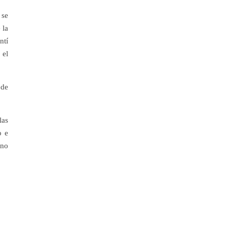
 se
 la
ntí
 el
 de
las
o e
eno