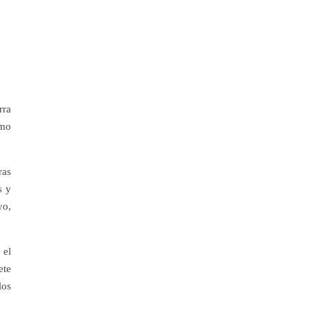
rra
omo
ras
s y
yo,
 el
ete
los