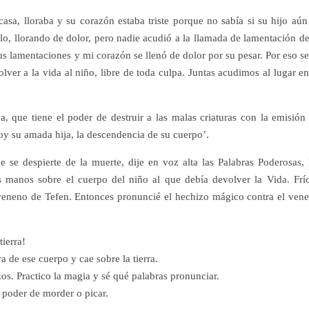
sa, lloraba y su corazón estaba triste porque no sabía si su hijo aún
o, llorando de dolor, pero nadie acudió a la llamada de lamentación de
s lamentaciones y mi corazón se llenó de dolor por su pesar. Por eso se
lver a la vida al niño, libre de toda culpa. Juntas acudimos al lugar en
, que tiene el poder de destruir a las malas criaturas con la emisión
oy su amada hija, la descendencia de su cuerpo’.
 se despierte de la muerte, dije en voz alta las Palabras Poderosas, 
s manos sobre el cuerpo del niño al que debía devolver la Vida. Frí
 veneno de Tefen. Entonces pronuncié el hechizo mágico contra el ven
ierra!
 de ese cuerpo y cae sobre la tierra.
os. Practico la magia y sé qué palabras pronunciar.
 poder de morder o picar.