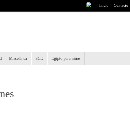
Inicio
Contacto
Miscelánea
SCE
Egipto para niños
ones