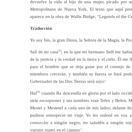
devuelve la vida al hijo de una mujer, picado por u
Metropolitano de Nueva York. El texto que aquí pre
aparece en la obra de Wallis Budge, “Legends of the Go
Traducción
Yo soy Isis, la gran Diosa, la Señora de la Magia, la P
(1)
Salí de mi casa
, en la que mi hermano Seth me habí
de la justicia y la verdad en la tierra y el cielo. Él me
para el hombre que se deja guiar por el consejo de o
miembros crecerán, y también su fuerza se hará pode
Gobernador de las Dos Tierras será suyo’
(3)
Huí
cuando Ra descendía en gloria por el lado occide
siete escorpiones y sus nombres eran Tefen y Befen, Me
Mestet y Mestetef a cada uno de mis lados; delante ib
pudiese entorpecer mi viaje. Yo les ordené en voz a
conozcáis a ningún negro, no saludéis a ningún rojo
vuestro rostro en el camino’.