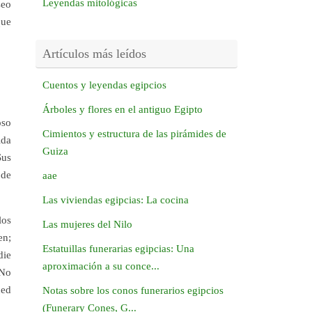
Leyendas mitológicas
seo
que
Artículos más leídos
Cuentos y leyendas egipcios
Árboles y flores en el antiguo Egipto
oso
Cimientos y estructura de las pirámides de
ida
Guiza
Sus
 de
aae
Las viviendas egipcias: La cocina
los
Las mujeres del Nilo
en;
Estatuillas funerarias egipcias: Una
die
aproximación a su conce...
 No
ned
Notas sobre los conos funerarios egipcios
(Funerary Cones, G...