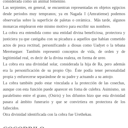
considerada como un animal femenino.
Las serpientes, en general, se encuentran representadas en objetos egipcios
desde periodos muy tempranos; ya en Nagada I (Amratiense) podemos
observarlas sobre la superficie de paletas o cerámica.. Más tarde, algunos
monarcas emplearon este mismo motivo para escribir sus nombres.
La cobra era entendida como una entidad divina beneficiosa, protectora y
justiciera ya que castigaba con su picadura a aquellos que habían cometido
actos de poca rectitud, personificando a diosas como Uadyet o la tebana
Meretseguer. También representó conceptos de vida, de orden y de
legitimidad real, es decir de la divina realeza, en forma de ureo.
La cobra era una divinidad solar, considerada la hija de Ra, pero además
era la personificación de su propio Ojo. Éste podía tener personalidad
propia y enfurecerse separándose de su padre y actuando a su antojo.
La cobra también pudo estar vinculada a la protección de las cosechas,
aunque con esta función puede aparecer en foma de culebra. Asimismo, un
paralelismo entre el grano, (Osiris) y los difuntos hizo que esta divinidad
pasara al ámbito funerario y que se convirtiera en protectora de los
fallecidos.
Otra divinidad identificada con la cobra fue Urethekau.