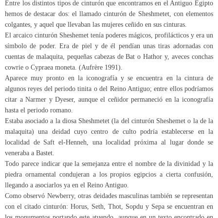
Entre los distintos tipos de cinturón que encontramos en el Antiguo Egipto
hemos de destacar dos: el llamado cinturón de Sheshmetet, con elementos
colgantes, y aquel que llevaban las mujeres ceñido en sus cinturas.
El arcaico cinturón Sheshemet tenía poderes mágicos, profilácticos y era un
símbolo de poder. Era de piel y de él pendían unas tiras adornadas con
cuentas de malaquita, pequeñas cabezas de Bat o Hathor y, aveces conchas
cowrie o Cypraea moneta. (Aufrère 1991).
Aparece muy pronto en la iconografía y se encuentra en la cintura de
algunos reyes del periodo tinita o del Reino Antiguo; entre ellos podríamos
citar a Narmer y Dyeser, aunque el ceñidor permaneció en la iconografía
hasta el periodo romano.
Estaba asociado a la diosa Sheshmetet (la del cinturón Sheshemet o la de la
malaquita) una deidad cuyo centro de culto podría establecerse en la
localidad de Saft el-Henneh, una localidad próxima al lugar donde se
veneraba a Bastet.
Todo parece indicar que la semejanza entre el nombre de la divinidad y la
piedra ornamental condujeran a los propios egipcios a cierta confusión,
llegando a asociarlos ya en el Reino Antiguo.
Como observó Newberry, otras deidades masculinas también se representan
con el citado cinturón: Horus, Seth, Thot, Sopdu y Sepa se encuentran en
los monumentos portando este atuendo, aunque en un texto encontrado en