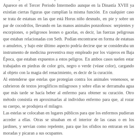
Aparece en el Tercer Periodo Intermedio aunque en la Dinastía XVIII ya
existían ciertas figuras que cumplían la misma función. En cualquier caso
se trata de estatuas en las que está Horus niño desnudo, en pie y sobre un
par de cocodrilos, llevando en las manos animales ponzoñosos: serpientes y
escorpiones, o peligrosos leones o gacelas, es decir, las fuerzas peligrosas
que estaban relacionadas con Seth. Podían encontrarse en forma de estatuas
o amuletos, y bajo este último aspecto podría decirse que se consideraba un
instrumento de medicina preventiva muy empleado por los viajeros en Baja
Época, que estaban expuestos a estos peligros. En ambos casos suelen estar
trabajados en piedras de color gris, negro o verde (véase color), cargando
al objeto con la magia del renacimiento, es decir de la curación.
Al entenderse que estelas que protegían contra los animales venenosos, se
cubrieron de textos jeroglíficos milagrosos y sobre ellas se derramaba agua
que más tarde se hacía beber al enfermo para obtener su curación. Otro
método consistía en aproximarlas al individuo enfermo para que, al rozar
su cuerpo, se produjera el milagro.
Las estelas se colocaban en lugares públicos para que los enfermos pudieran
acceder a ellas. Otras se situaban en el interior de las casas o en los
jardines, y servían como repelente, para que los ofidios no entraran en las
moradas y picaran a sus ocupantes.