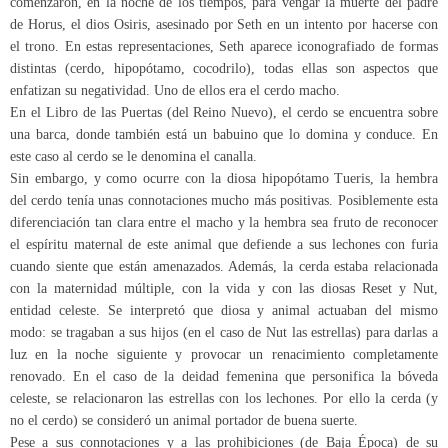
comenzaron, en la noche de los tiempos, para vengar la muerte del padre
de Horus, el dios Osiris, asesinado por Seth en un intento por hacerse con
el trono. En estas representaciones, Seth aparece iconografiado de formas
distintas (cerdo, hipopótamo, cocodrilo), todas ellas son aspectos que
enfatizan su negatividad. Uno de ellos era el cerdo macho.
En el Libro de las Puertas (del Reino Nuevo), el cerdo se encuentra sobre
una barca, donde también está un babuino que lo domina y conduce. En
este caso al cerdo se le denomina el canalla.
Sin embargo, y como ocurre con la diosa hipopótamo Tueris, la hembra
del cerdo tenía unas connotaciones mucho más positivas. Posiblemente esta
diferenciación tan clara entre el macho y la hembra sea fruto de reconocer
el espíritu maternal de este animal que defiende a sus lechones con furia
cuando siente que están amenazados. Además, la cerda estaba relacionada
con la maternidad múltiple, con la vida y con las diosas Reset y Nut,
entidad celeste. Se interpretó que diosa y animal actuaban del mismo
modo: se tragaban a sus hijos (en el caso de Nut las estrellas) para darlas a
luz en la noche siguiente y provocar un renacimiento completamente
renovado. En el caso de la deidad femenina que personifica la bóveda
celeste, se relacionaron las estrellas con los lechones. Por ello la cerda (y
no el cerdo) se consideró un animal portador de buena suerte.
Pese a sus connotaciones y a las prohibiciones (de Baja Época) de su