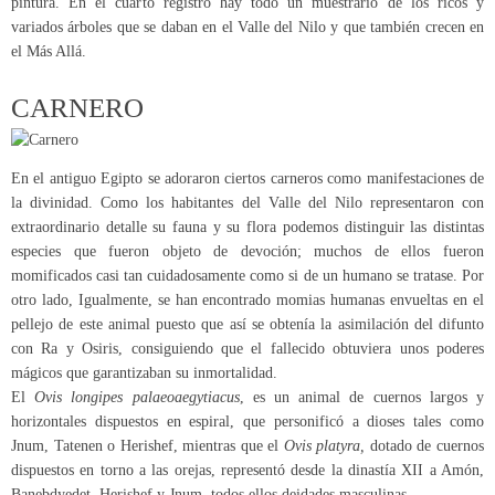
pintura. En el cuarto registro hay todo un muestrario de los ricos y
variados árboles que se daban en el Valle del Nilo y que también crecen en
el Más Allá.
CARNERO
En el antiguo Egipto se adoraron ciertos carneros como manifestaciones de
la divinidad. Como los habitantes del Valle del Nilo representaron con
extraordinario detalle su fauna y su flora podemos distinguir las distintas
especies que fueron objeto de devoción; muchos de ellos fueron
momificados casi tan cuidadosamente como si de un humano se tratase. Por
otro lado, Igualmente, se han encontrado momias humanas envueltas en el
pellejo de este animal puesto que así se obtenía la asimilación del difunto
con Ra y Osiris, consiguiendo que el fallecido obtuviera unos poderes
mágicos que garantizaban su inmortalidad.
El
Ovis longipes palaeoaegytiacus
, es un animal de cuernos largos y
horizontales dispuestos en espiral, que personificó a dioses tales como
Jnum, Tatenen o Herishef, mientras que el
Ovis platyra,
dotado de cuernos
dispuestos en torno a las orejas, representó desde la dinastía XII a Amón,
Banebdyedet, Herishef y Jnum, todos ellos deidades masculinas.