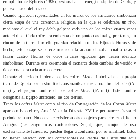
en opinión de Egberts (1995), restauraban la energía psíquica de Osiris, y
por extensión del finado.
Cuando aparecen representados en los muros de los santuarios simbolizan
cierta etapa de una ceremonia religiosa en la que se celebraba un rito,
mediante el cual el rey debía golpear cada uno de los cofres cuatro veces
ante el dios. Cada cofre era emblema de un punto cardinal y, por tanto, un
rincón de la tierra. Por ello guardan relación con los Hijos de Horus y de
hecho, este pasaje se parece mucho a la acción de soltar cuatro ocas o
lanzar cuatro flechas de otros rituales egipcios que tienen idéntico
simbolismo. Durante esta ceremonia el monarca debía cambiar de vestido y
de corona para cada acto concreto.
Durante el Periodo Ptolemaico, los cofres
Meret
simbolizaban la propia
tierra de Egipto por la similitud consonántica entre el nombre del país (tA-
mri) y el propio nombre de los cofres
Meret
(tA mrt). Este nombre
designaba al Egipto unificado, las dos tierras.
Tanto los cofres
Meret
como el rito de Consagración de los Cofres
Meret
aparecen bajo el rey Antef V, en la Dinastía XVII y permanecen hasta el
periodo romano. No obstante existieron otros objetos parecidos en el Reino
Antiguo (los enigmáticos contenedores Setjat) que, aunque de uso
exclusivamente funerario, pueden llegar a confundir por su similitud. Éstos
no tienen relación con los contenedores de vendas de Osiris que aquí