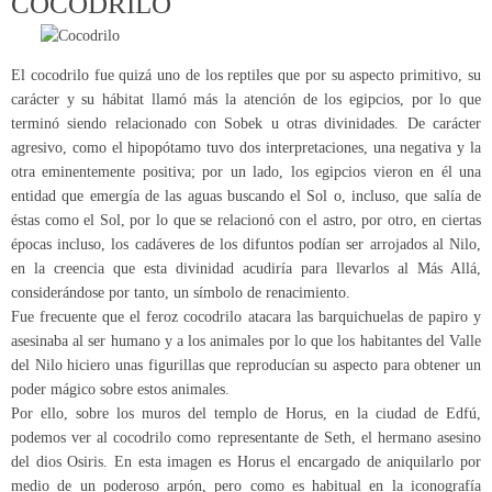
COCODRILO
El cocodrilo fue quizá uno de los reptiles que por su aspecto primitivo, su
carácter y su hábitat llamó más la atención de los egipcios, por lo que
terminó siendo relacionado con Sobek u otras divinidades. De carácter
agresivo, como el hipopótamo tuvo dos interpretaciones, una negativa y la
otra eminentemente positiva; por un lado, los egipcios vieron en él una
entidad que emergía de las aguas buscando el Sol o, incluso, que salía de
éstas como el Sol, por lo que se relacionó con el astro, por otro, en ciertas
épocas incluso, los cadáveres de los difuntos podían ser arrojados al Nilo,
en la creencia que esta divinidad acudiría para llevarlos al Más Allá,
considerándose por tanto, un símbolo de renacimiento.
Fue frecuente que el feroz cocodrilo atacara las barquichuelas de papiro y
asesinaba al ser humano y a los animales por lo que los habitantes del Valle
del Nilo hiciero unas figurillas que reproducían su aspecto para obtener un
poder mágico sobre estos animales.
Por ello, sobre los muros del templo de Horus, en la ciudad de Edfú,
podemos ver al cocodrilo como representante de Seth, el hermano asesino
del dios Osiris. En esta imagen es Horus el encargado de aniquilarlo por
medio de un poderoso arpón, pero como es habitual en la iconografía