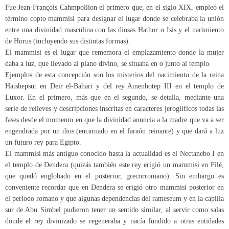
Fue Jean-François Cahmpollion el primero que, en el siglo XIX, empleó el
término copto mammisi para designar el lugar donde se celebraba la unión
entre una divinidad masculina con las diosas Hathor o Isis y el nacimiento
de Horus (incluyendo sus distintas formas).
El mammisi es el lugar que rememora el emplazamiento donde la mujer
daba a luz, que llevado al plano divino, se situaba en o junto al templo.
Ejemplos de esta concepción son los misterios del nacimiento de la reina
Hatshepsut en Deir el-Bahari y del rey Amenhotep III en el templo de
Luxor. En el primero, más que en el segundo, se detalla, mediante una
serie de relieves y descripciones inscritas en caracteres jeroglíficos todas las
fases desde el momento en que la divinidad anuncia a la madre que va a ser
engendrada por un dios (encarnado en el faraón reinante) y que dará a luz
un futuro rey para Egipto.
El mammisi más antiguo conocido hasta la actualidad es el Nectanebo I en
el templo de Dendera (quizás también este rey erigió un mammisi en Filé,
que quedó englobado en el posterior, grecorromano). Sin embargo es
conveniente recordar que en Dendera se erigió otro mammisi posterior en
el periodo romano y que algunas dependencias del rameseum y en la capilla
sur de Abu Simbel pudieron tener un sentido similar, al servir como salas
donde el rey divinizado se regeneraba y nacía fundido a otras entidades