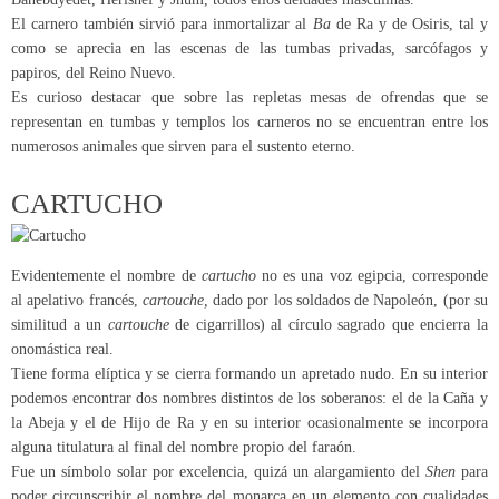
El carnero también sirvió para inmortalizar al
Ba
de Ra y de Osiris, tal y
como se aprecia en las escenas de las tumbas privadas, sarcófagos y
papiros, del Reino Nuevo.
Es curioso destacar que sobre las repletas mesas de ofrendas que se
representan en tumbas y templos los carneros no se encuentran entre los
numerosos animales que sirven para el sustento eterno.
CARTUCHO
Evidentemente el nombre de
cartucho
no es una voz egipcia, corresponde
al apelativo francés,
cartouche,
dado por los soldados de Napoleón, (por su
similitud a un
cartouche
de cigarrillos) al círculo sagrado que encierra la
onomástica real.
Tiene forma elíptica y se cierra formando un apretado nudo. En su interior
podemos encontrar dos nombres distintos de los soberanos: el de la Caña y
la Abeja y el de Hijo de Ra y en su interior ocasionalmente se incorpora
alguna titulatura al final del nombre propio del faraón.
Fue un símbolo solar por excelencia, quizá un alargamiento del
Shen
para
poder circunscribir el nombre del monarca en un elemento con cualidades