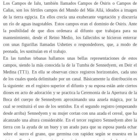
Los Campos de Ialu, también llamados Campos de Osiris o Campos de
Cañas, son los fértiles campos del Mundo del Más Allá, ideados a imagen
de la tierra egipcia. En ellos crecía una exuberante vegetación y discurría
un río de aguas inagotables. Estos campos eran el dominio de Osiris. Ante
la posibilidad de que dios ordenara al difunto que trabajara para su
mantenimiento, desde el Reino Medio, los fallecidos se hicieron enterrar
con unas figurillas llamadas Usheties o respondedores, que, a modo de
peonada, les sustituían en el trabajo.
En las tumbas tebanas hallamos unas bellas representaciones de estos
campos, siendo la más conocida la de la Tumba de Sennedyem, en Deir el
Medina (TT1). En ella se observan cinco registros horizontales, cada uno
de los cuales queda delimitado por un canal. Básicamente la distribución es
la siguiente: en el registro superior el difunto y su esposa están ante ciertos
dioses en acto de adoración y se practica la Ceremonia de la Apertura de la
Boca del cuerpo de Sennedyem aproximando una azuela mágica, por la
cual se restituirá el uso de los sentidos. En el segundo registro (empezando
desde arriba) Sennedyem y su mujer cortan con una azada el cereal, que ha
alcanzado una altura considerable. En el tercer registro Sennedyem abre la
tierra con la ayuda de un buey y un arado para que su esposa pueda echar
sobre el surco el grano, que germina con rapidez según se muestra en la