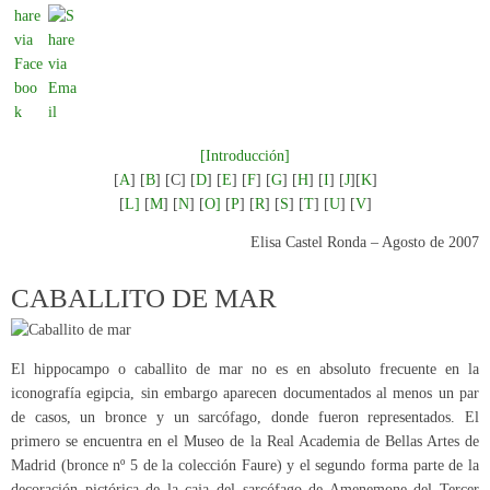
[Introducción]
[
A
] [
B
] [C] [
D
] [
E
] [
F
] [
G
] [
H
] [
I
] [
J
][
K
]
[
L]
[
M
] [
N
] [
O]
[
P
] [
R
] [
S
] [
T
] [
U
] [
V
]
Elisa Castel Ronda – Agosto de 2007
CABALLITO DE MAR
El hippocampo o caballito de mar no es en absoluto frecuente en la
iconografía egipcia, sin embargo aparecen documentados al menos un par
de casos, un bronce y un sarcófago, donde fueron representados. El
primero se encuentra en el Museo de la Real Academia de Bellas Artes de
Madrid (bronce nº 5 de la colección Faure) y el segundo forma parte de la
decoración pictórica de la caja del sarcófago de Amenemone del Tercer