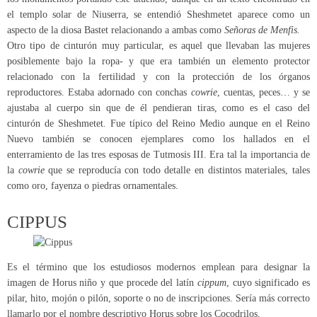
el templo solar de Niuserra, se entendió Sheshmetet aparece como un
aspecto de la diosa Bastet relacionando a ambas como
Señoras de Menfis.
Otro tipo de cinturón muy particular, es aquel que llevaban las mujeres
posiblemente bajo la ropa- y que era también un elemento protector
relacionado con la fertilidad y con la protección de los órganos
reproductores. Estaba adornado con conchas
cowrie
, cuentas, peces… y se
ajustaba al cuerpo sin que de él pendieran tiras, como es el caso del
cinturón de Sheshmetet
.
Fue típico del Reino Medio aunque en el Reino
Nuevo también se conocen ejemplares como los hallados en el
enterramiento de las tres esposas de Tutmosis III. Era tal la importancia de
la
cowrie
que se reproducía con todo detalle en distintos materiales, tales
como oro, fayenza o piedras ornamentales.
CIPPUS
Es el término que los estudiosos modernos emplean para designar la
imagen de Horus niño y que procede del latín
cippum
, cuyo significado es
pilar, hito, mojón o pilón, soporte o no de inscripciones. Sería más correcto
llamarlo por el nombre descriptivo Horus sobre los Cocodrilos.