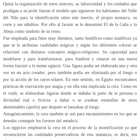
Quizá la organización de estos insectos, su laboriosidad y los cuidados que
prodigan a su prole fueran el modelo que siguieron los habitantes del Valle
del Nilo para la identificación entre este insecto, el propio monarca, su
corte y sus súbditos. Por ello al faraón se le denominó El de la Caña y la
Abeja como símbolo de su reino.
Fue empleada para fines muy distintos, tanto benéficos como maléficos ya
que se le atribuían cualidades mágicas y según los diferentes colores se
relacionó con distintos conceptos mágico-religiosos. Su capacidad para
modelarse y para transformarse, para fundirse y renacer en una nueva
forma fascinó a la mente egipcia. Una figura podía ser elaborada una y otra
vez en un acto creador; pero también podía ser eliminada por el fuego o
por la acción de los rayos solares. En este sentido, en Egipto encontramos
prácticas de execración por magia y en ella está implicada la cera. Como en
el vudú, se elaboraban figuras donde se dañaba la parte de la persona o
divinidad real o ficticia- a dañar o se creaban estatuillas de seres
abominables (apofis) que después se lanzaban al fuego.
Antagónicamente, la cera también se usó para encantamientos en los que se
deseaba conseguir los favores del amado/a.
Los egipcios emplearon la cera en el proceso de la momificación ya que
reconocieron las cualidades preservadoras de esta sustancia; es decir, era