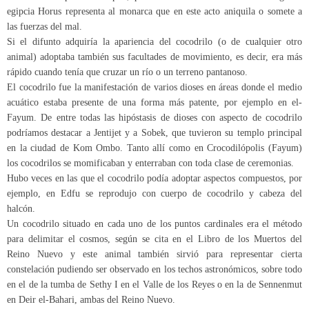
egipcia Horus representa al monarca que en este acto aniquila o somete a
las fuerzas del mal.
Si el difunto adquiría la apariencia del cocodrilo (o de cualquier otro
animal) adoptaba también sus facultades de movimiento, es decir, era más
rápido cuando tenía que cruzar un río o un terreno pantanoso.
El cocodrilo fue la manifestación de varios dioses en áreas donde el medio
acuático estaba presente de una forma más patente, por ejemplo en el-
Fayum. De entre todas las hipóstasis de dioses con aspecto de cocodrilo
podríamos destacar a Jentijet y a Sobek, que tuvieron su templo principal
en la ciudad de Kom Ombo. Tanto allí como en Crocodilópolis (Fayum)
los cocodrilos se momificaban y enterraban con toda clase de ceremonias.
Hubo veces en las que el cocodrilo podía adoptar aspectos compuestos, por
ejemplo, en Edfu se reprodujo con cuerpo de cocodrilo y cabeza del
halcón.
Un cocodrilo situado en cada uno de los puntos cardinales era el método
para delimitar el cosmos, según se cita en el Libro de los Muertos del
Reino Nuevo y este animal también sirvió para representar cierta
constelación pudiendo ser observado en los techos astronómicos, sobre todo
en el de la tumba de Sethy I en el Valle de los Reyes o en la de Sennenmut
en Deir el-Bahari, ambas del Reino Nuevo.