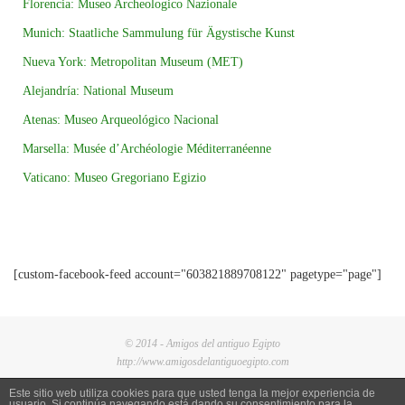
Florencia: Museo Archeologico Nazionale
Munich: Staatliche Sammulung für Ägystische Kunst
Nueva York: Metropolitan Museum (MET)
Alejandría: National Museum
Atenas: Museo Arqueológico Nacional
Marsella: Musée d’Archéologie Méditerranéenne
Vaticano: Museo Gregoriano Egizio
[custom-facebook-feed account="603821889708122" pagetype="page"]
© 2014 - Amigos del antiguo Egipto
http://www.amigosdelantiguoegipto.com
Este sitio web utiliza cookies para que usted tenga la mejor experiencia de
usuario. Si continúa navegando está dando su consentimiento para la