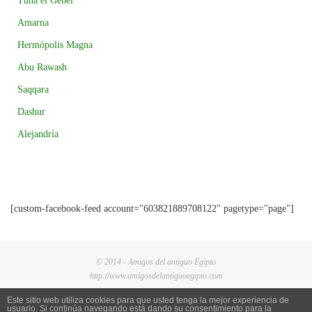
Tuna el Gebel
Amarna
Hermópolis Magna
Abu Rawash
Saqqara
Dashur
Alejandría
[custom-facebook-feed account="603821889708122" pagetype="page"]
© 2014 - Amigos del antiguo Egipto
http://www.amigosdelantiguoegipto.com
Este sitio web utiliza cookies para que usted tenga la mejor experiencia de
usuario. Si continúa navegando está dando su consentimiento para la