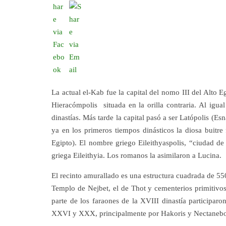
La actual el-Kab fue la capital del nomo III del Alto E
Hieracómpolis situada en la orilla contraria. Al igua
dinastías. Más tarde la capital pasó a ser Latópolis (Es
ya en los primeros tiempos dinásticos la diosa buitre
Egipto). El nombre griego Eileithyaspolis, “ciudad de 
griega Eileithyia. Los romanos la asimilaron a Lucina.
El recinto amurallado es una estructura cuadrada de 55
Templo de Nejbet, el de Thot y cementerios primitivo
parte de los faraones de la XVIII dinastía participaro
XXVI y XXX, principalmente por Hakoris y Nectanebo I