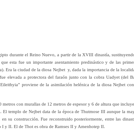
gipto durante el Reino Nuevo, a partir de la XVIII dinastía, sustituyend
l que esta fue un importante asentamiento predinástico y de las prime
na). Era la ciudad de la diosa Nejbet y, dada la importancia de la localid
 fue elevada a protectora del faraón junto con la cobra Uadyet (del B
Eileithyia” proviene de la asimilación helénica de la diosa Nejbet con
0 metros con murallas de 12 metros de espesor y 6 de altura que incluye
s. El templo de Nejbet data de la época de Thutmose III aunque la ma
n en su construcción. Fue reconstruido posteriormente, entre las dinast
 y II. El de Thot es obra de Ramses II y Amenhotep II.