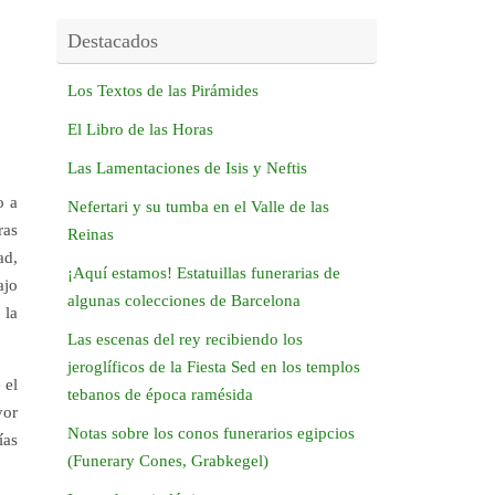
Destacados
Los Textos de las Pirámides
El Libro de las Horas
Las Lamentaciones de Isis y Neftis
o a
Nefertari y su tumba en el Valle de las
ras
Reinas
ad,
¡Aquí estamos! Estatuillas funerarias de
ajo
algunas colecciones de Barcelona
 la
Las escenas del rey recibiendo los
jeroglíficos de la Fiesta Sed en los templos
 el
tebanos de época ramésida
yor
Notas sobre los conos funerarios egipcios
ías
(Funerary Cones, Grabkegel)