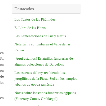
Destacados
Los Textos de las Pirámides
El Libro de las Horas
Las Lamentaciones de Isis y Neftis
Nefertari y su tumba en el Valle de las
Reinas
ien
¡Aquí estamos! Estatuillas funerarias de
53.
algunas colecciones de Barcelona
ron
ron
Las escenas del rey recibiendo los
 de
jeroglíficos de la Fiesta Sed en los templos
das
tebanos de época ramésida
Notas sobre los conos funerarios egipcios
seo
(Funerary Cones, Grabkegel)