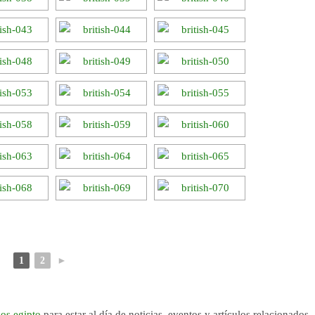
1
2
►
os.egipto
para estar al día de noticias, eventos y artículos relacionados