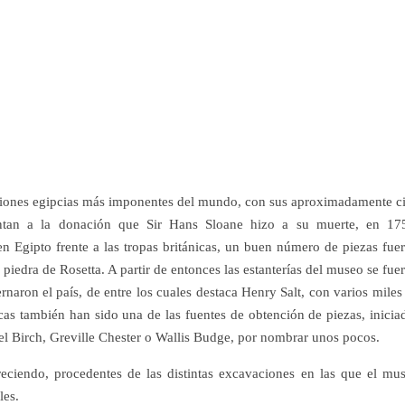
ciones egipcias más imponentes del mundo, con sus aproximadamente c
ontan a la donación que Sir Hans Sloane hizo a su muerte, en 17
n Egipto frente a las tropas británicas, un buen número de piezas fue
 piedra de Rosetta. A partir de entonces las estanterías del museo se fue
naron el país, de entre los cuales destaca Henry Salt, con varios miles
cas también han sido una de las fuentes de obtención de piezas, inicia
l Birch, Greville Chester o Wallis Budge, por nombrar unos pocos.
reciendo, procedentes de las distintas excavaciones en las que el mu
les.