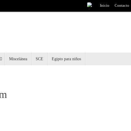
Inicio
Contacto
Miscelánea
SCE
Egipto para niños
um