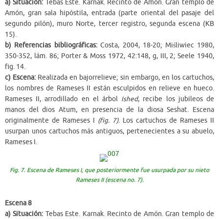
a) Situación:
Tebas Este. Karnak. Recinto de Amón. Gran templo de
Amón, gran sala hipóstila, entrada (parte oriental del pasaje del
segundo pilón), muro Norte, tercer registro, segunda escena (KB
15).
b) Referencias bibliográficas:
Costa, 2004, 18-20; Miśliwiec 1980,
350-352, lám. 86; Porter & Moss 1972, 42:148, g, III, 2; Seele 1940,
fig. 14.
c) Escena:
Realizada en bajorrelieve; sin embargo, en los cartuchos,
los nombres de Rameses II están esculpidos en relieve en hueco.
Rameses II, arrodillado en el árbol
Ished
, recibe los jubileos de
manos del dios Atum, en presencia de la diosa Seshat. Escena
originalmente de Rameses I
(fig. 7)
. Los cartuchos de Rameses II
usurpan unos cartuchos más antiguos, pertenecientes a su abuelo,
Rameses I.
Fig. 7. Escena de Rameses I, que posteriormente fue usurpada por su nieto
Rameses II (escena no. 7).
Escena 8
a) Situación:
Tebas Este. Karnak. Recinto de Amón. Gran templo de