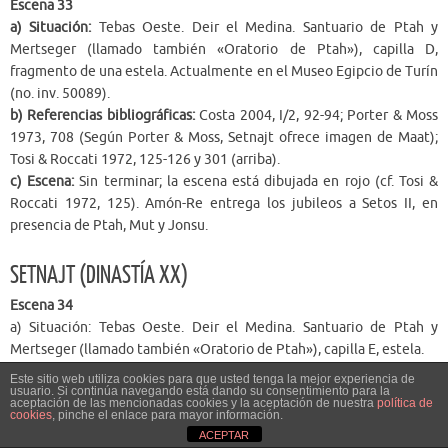
Escena 33
a) Situación:
Tebas Oeste. Deir el Medina. Santuario de Ptah y
Mertseger (llamado también «Oratorio de Ptah»), capilla D,
fragmento de una estela. Actualmente en el Museo Egipcio de Turín
(no. inv. 50089).
b) Referencias bibliográficas:
Costa 2004, I/2, 92-94; Porter & Moss
1973, 708 (Según Porter & Moss, Setnajt ofrece imagen de Maat);
Tosi & Roccati 1972, 125-126 y 301 (arriba).
c) Escena:
Sin terminar; la escena está dibujada en rojo (cf. Tosi &
Roccati 1972, 125). Amón-Re entrega los jubileos a Setos II, en
presencia de Ptah, Mut y Jonsu.
SETNAJT (DINASTÍA XX)
Escena 34
a) Situación: Tebas Oeste. Deir el Medina. Santuario de Ptah y
Mertseger (llamado también «Oratorio de Ptah»), capilla E, estela.
b) Referencias bibliográficas:
Costa 2004, I/2, 97-99; Dodson 1995,
Este sitio web utiliza cookies para que usted tenga la mejor experiencia de
usuario. Si continúa navegando está dando su consentimiento para la
120-121, lám. IX/2; Porter & Moss 1973, 708.
aceptación de las mencionadas cookies y la aceptación de nuestra
política de
c) Escena:
Realizada en relieve en hueco. Amón-Re entrega los
cookies
, pinche el enlace para mayor información.
ACEPTAR
jubileos y el «don de vida» a Setnajt, en presencia de Mut y Hathor.