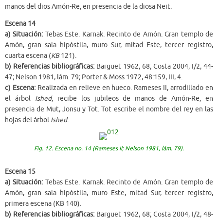
manos del dios Amón-Re, en presencia de la diosa Neit.
Escena 14
a) Situación:
Tebas Este. Karnak. Recinto de Amón. Gran templo de
Amón, gran sala hipóstila, muro Sur, mitad Este, tercer registro,
cuarta escena (
KB
121).
b) Referencias bibliográficas:
Barguet 1962, 68; Costa 2004, I/2, 44-
47; Nelson 1981, lám. 79; Porter & Moss 1972, 48:159, III, 4.
c) Escena:
Realizada en relieve en hueco. Rameses II, arrodillado en
el árbol
Ished
, recibe los jubileos de manos de Amón-Re, en
presencia de Mut, Jonsu y Tot. Tot escribe el nombre del rey en las
hojas del árbol
Ished
.
Fig. 12. Escena no. 14 (Rameses II; Nelson 1981, lám. 79).
Escena 15
a) Situación:
Tebas Este. Karnak. Recinto de Amón. Gran templo de
Amón, gran sala hipóstila, muro Este, mitad Sur, tercer registro,
primera escena (KB 140).
b) Referencias bibliográficas:
Barguet 1962, 68; Costa 2004, I/2, 48-