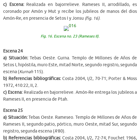
c) Escena:
Realizada en bajorrelieve. Rameses II, arrodillado, es
coronado por Amón y Mut y recibe los jubileos de manos del dios
Amón-Re, en presencia de Setos I y Jonsu
(fig. 16)
.
Fig. 16. Escena no. 23 (Rameses II).
Escena 24
a) Situación:
Tebas Oeste. Gurna. Templo de Millones de Años de
Setos I, hipóstila, muro Este, mitad Norte, segundo registro, segunda
escena (
Kurnah
115).
b) Referencias bibliográficas:
Costa 2004, I/2, 70-71; Porter & Moss
1972, 410:22, II, 2.
c) Escena:
Realizada en bajorrelieve. Amón-Re entrega los jubileos a
Rameses II, en presencia de Ptah.
Escena 25
a) Situación:
Tebas Oeste. Rameseo. Templo de Millones de Años de
Rameses II, segundo patio, pórtico, muro Oeste, mitad Sur, segundo
registro, segunda escena (
R
80).
b) Referencias bibliográficas:
Costa 2004, I/2, 72-74; Fouchet 1966,