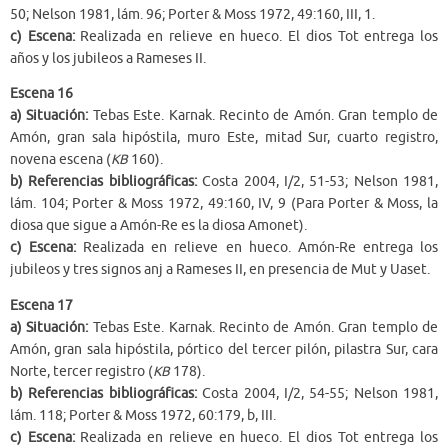
50; Nelson 1981, lám. 96; Porter & Moss 1972, 49:160, III, 1.
c) Escena:
Realizada en relieve en hueco. El dios Tot entrega los
años y los jubileos a Rameses II.
Escena 16
a) Situación:
Tebas Este. Karnak. Recinto de Amón. Gran templo de
Amón, gran sala hipóstila, muro Este, mitad Sur, cuarto registro,
novena escena (
KB
160).
b) Referencias bibliográficas:
Costa 2004, I/2, 51-53; Nelson 1981,
lám. 104; Porter & Moss 1972, 49:160, IV, 9 (Para Porter & Moss, la
diosa que sigue a Amón-Re es la diosa Amonet).
c) Escena:
Realizada en relieve en hueco. Amón-Re entrega los
jubileos y tres signos anj a Rameses II, en presencia de Mut y Uaset.
Escena 17
a) Situación:
Tebas Este. Karnak. Recinto de Amón. Gran templo de
Amón, gran sala hipóstila, pórtico del tercer pilón, pilastra Sur, cara
Norte, tercer registro (
KB
178).
b) Referencias bibliográficas:
Costa 2004, I/2, 54-55; Nelson 1981,
lám. 118; Porter & Moss 1972, 60:179, b, III.
c) Escena:
Realizada en relieve en hueco. El dios Tot entrega los