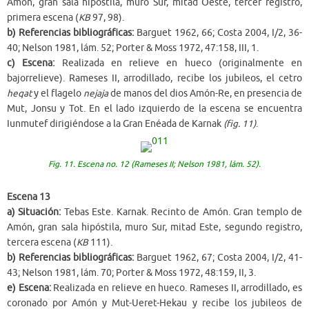
Amón, gran sala hipóstila, muro Sur, mitad Oeste, tercer registro,
primera escena (
KB
97, 98).
b) Referencias bibliográficas:
Barguet 1962, 66; Costa 2004, I/2, 36-
40; Nelson 1981, lám. 52; Porter & Moss 1972, 47:158, III, 1.
c) Escena:
Realizada en relieve en hueco (originalmente en
bajorrelieve). Rameses II, arrodillado, recibe los jubileos, el cetro
heqat
y el flagelo
nejaja
de manos del dios Amón-Re, en presencia de
Mut, Jonsu y Tot. En el lado izquierdo de la escena se encuentra
Iunmutef dirigiéndose a la Gran Enéada de Karnak
(fig. 11)
.
Fig. 11. Escena no. 12 (Rameses II; Nelson 1981, lám. 52).
Escena 13
a) Situación:
Tebas Este. Karnak. Recinto de Amón. Gran templo de
Amón, gran sala hipóstila, muro Sur, mitad Este, segundo registro,
tercera escena (
KB
111).
b) Referencias bibliográficas:
Barguet 1962, 67; Costa 2004, I/2, 41-
43; Nelson 1981, lám. 70; Porter & Moss 1972, 48:159, II, 3.
e) Escena:
Realizada en relieve en hueco. Rameses II, arrodillado, es
coronado por Amón y Mut-Ueret-Hekau y recibe los jubileos de