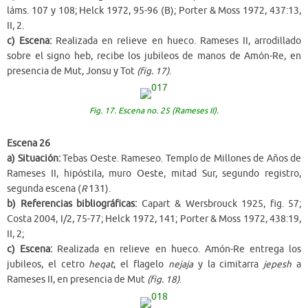
láms. 107 y 108; Helck 1972, 95-96 (B); Porter & Moss 1972, 437:13,
II, 2.
c) Escena:
Realizada en relieve en hueco. Rameses II, arrodillado
sobre el signo heb, recibe los jubileos de manos de Amón-Re, en
presencia de Mut, Jonsu y Tot
(fig. 17)
.
Fig. 17. Escena no. 25 (Rameses II).
Escena 26
a) Situación:
Tebas Oeste. Rameseo. Templo de Millones de Años de
Rameses II, hipóstila, muro Oeste, mitad Sur, segundo registro,
segunda escena (
R
131).
b) Referencias bibliográficas:
Capart & Wersbrouck 1925, fig. 57;
Costa 2004, I/2, 75-77; Helck 1972, 141; Porter & Moss 1972, 438:19,
II, 2;
c) Escena:
Realizada en relieve en hueco. Amón-Re entrega los
jubileos, el cetro
heqat
, el flagelo
nejaja
y la cimitarra
jepesh
a
Rameses II, en presencia de Mut
(fig. 18)
.