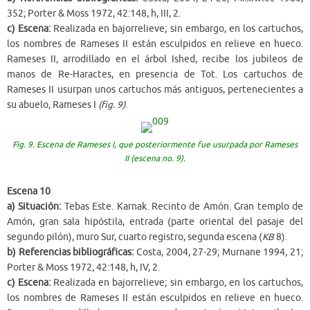
352; Porter & Moss 1972, 42:148, h, III, 2.
c) Escena:
Realizada en bajorrelieve; sin embargo, en los cartuchos,
los nombres de Rameses II están esculpidos en relieve en hueco.
Rameses II, arrodillado en el árbol Ished, recibe los jubileos de
manos de Re-Haractes, en presencia de Tot. Los cartuchos de
Rameses II usurpan unos cartuchos más antiguos, pertenecientes a
su abuelo, Rameses I
(fig. 9)
.
Fig. 9. Escena de Rameses I, que posteriormente fue usurpada por Rameses
II (escena no. 9).
Escena 10
a) Situación:
Tebas Este. Karnak. Recinto de Amón. Gran templo de
Amón, gran sala hipóstila, entrada (parte oriental del pasaje del
segundo pilón), muro Sur, cuarto registro, segunda escena (
KB
8).
b) Referencias bibliográficas:
Costa, 2004, 27-29; Murnane 1994, 21;
Porter & Moss 1972, 42:148, h, IV, 2.
c) Escena:
Realizada en bajorrelieve; sin embargo, en los cartuchos,
los nombres de Rameses II están esculpidos en relieve en hueco.