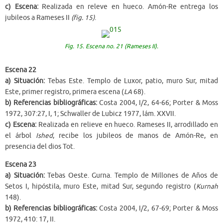
c) Escena:
Realizada en releve en hueco. Amón-Re entrega los
jubileos a Rameses II
(fig. 15)
.
Fig. 15. Escena no. 21 (Rameses II).
Escena 22
a) Situación:
Tebas Este. Templo de Luxor, patio, muro Sur, mitad
Este, primer registro, primera escena (
LA
68).
b) Referencias bibliográficas:
Costa 2004, I/2, 64-66; Porter & Moss
1972, 307:27, I, 1; Schwaller de Lubicz 1977, lám. XXVII.
c) Escena:
Realizada en relieve en hueco. Rameses II, arrodillado en
el árbol
Ished
, recibe los jubileos de manos de Amón-Re, en
presencia del dios Tot.
Escena 23
a) Situación:
Tebas Oeste. Gurna. Templo de Millones de Años de
Setos I, hipóstila, muro Este, mitad Sur, segundo registro (
Kurnah
148).
b) Referencias bibliográficas:
Costa 2004, I/2, 67-69; Porter & Moss
1972, 410: 17, II.