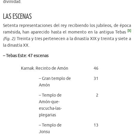
divinidad.
LAS ESCENAS
Setenta representaciones del rey recibiendo los jubileos, de época
[5]
ramésida, han aparecido hasta el momento en la antigua Tebas
(fig. 2)
. Treinta y tres pertenecen a la dinastía XIX y treinta y siete a
la dinastía XX.
– Tebas Este: 47 escenas
Karnak. Recinto de Amón
46
– Gran templo de
31
Amón
– Templo de
2
Amón-que-
escucha-las-
plegarias
– Templo de
13
Jonsu