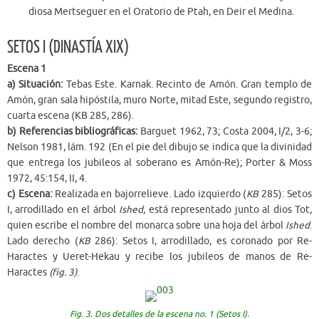
diosa Mertseguer en el Oratorio de Ptah, en Deir el Medina.
SETOS I (DINASTÍA XIX)
Escena 1
a)
Situación:
Tebas Este. Karnak. Recinto de Amón. Gran templo de
Amón, gran sala hipóstila, muro Norte, mitad Este, segundo registro,
cuarta escena (KB 285, 286).
b)
Referencias bibliográficas:
Barguet 1962, 73; Costa 2004, I/2, 3-6;
Nelson 1981, lám. 192 (En el pie del dibujo se indica que la divinidad
que entrega los jubileos al soberano es Amón-Re); Porter & Moss
1972, 45:154, II, 4.
c) Escena:
Realizada en bajorrelieve. Lado izquierdo (
KB
285): Setos
I, arrodillado en el árbol
Ished
, está representado junto al dios Tot,
quien escribe el nombre del monarca sobre una hoja del árbol
Ished
.
Lado derecho (
KB
286): Setos I, arrodillado, es coronado por Re-
Haractes y Ueret-Hekau y recibe los jubileos de manos de Re-
Haractes
(fig. 3)
.
Fig. 3. Dos detalles de la escena no. 1 (Setos I).