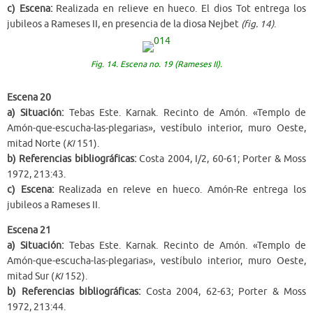
c) Escena:
Realizada en relieve en hueco. El dios Tot entrega los
jubileos a Rameses II, en presencia de la diosa Nejbet
(fig. 14)
.
Fig. 14. Escena no. 19 (Rameses II).
Escena 20
a) Situación:
Tebas Este. Karnak. Recinto de Amón. «Templo de
Amón-que-escucha-las-plegarias», vestíbulo interior, muro Oeste,
mitad Norte (
KI
151).
b) Referencias bibliográficas:
Costa 2004, I/2, 60-61; Porter & Moss
1972, 213:43.
c) Escena:
Realizada en releve en hueco. Amón-Re entrega los
jubileos a Rameses II.
Escena 21
a) Situación:
Tebas Este. Karnak. Recinto de Amón. «Templo de
Amón-que-escucha-las-plegarias», vestíbulo interior, muro Oeste,
mitad Sur (
KI
152).
b) Referencias bibliográficas:
Costa 2004, 62-63; Porter & Moss
1972, 213:44.