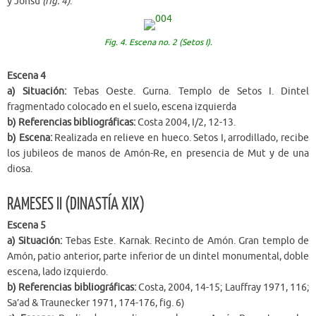
y Jonsu
(fig. 4)
.
Fig. 4. Escena no. 2 (Setos I).
Escena 4
a) Situación:
Tebas Oeste. Gurna. Templo de Setos I. Dintel
fragmentado colocado en el suelo, escena izquierda
b) Referencias bibliográficas:
Costa 2004, I/2, 12-13.
b) Escena:
Realizada en relieve en hueco. Setos I, arrodillado, recibe
los jubileos de manos de Amón-Re, en presencia de Mut y de una
diosa.
RAMESES II (DINASTÍA XIX)
Escena 5
a) Situación:
Tebas Este. Karnak. Recinto de Amón. Gran templo de
Amón, patio anterior, parte inferior de un dintel monumental, doble
escena, lado izquierdo.
b) Referencias bibliográficas:
Costa, 2004, 14-15; Lauffray 1971, 116;
Sa’ad & Traunecker 1971, 174-176, fig. 6)