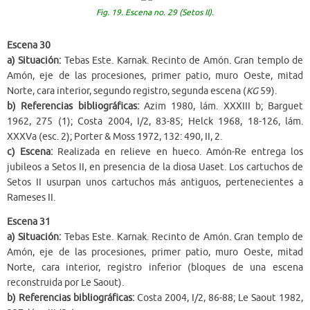
Fig. 19. Escena no. 29 (Setos II).
Escena 30
a) Situación:
Tebas Este. Karnak. Recinto de Amón. Gran templo de
Amón, eje de las procesiones, primer patio, muro Oeste, mitad
Norte, cara interior, segundo registro, segunda escena (
KG
59).
b) Referencias bibliográficas:
Azim 1980, lám. XXXIII b; Barguet
1962, 275 (1); Costa 2004, I/2, 83-85; Helck 1968, 18-126, lám.
XXXVa (esc. 2); Porter & Moss 1972, 132: 490, II, 2.
c) Escena:
Realizada en relieve en hueco. Amón-Re entrega los
jubileos a Setos II, en presencia de la diosa Uaset. Los cartuchos de
Setos II usurpan unos cartuchos más antiguos, pertenecientes a
Rameses II.
Escena 31
a) Situación:
Tebas Este. Karnak. Recinto de Amón. Gran templo de
Amón, eje de las procesiones, primer patio, muro Oeste, mitad
Norte, cara interior, registro inferior (bloques de una escena
reconstruida por Le Saout).
b) Referencias bibliográficas:
Costa 2004, I/2, 86-88; Le Saout 1982,