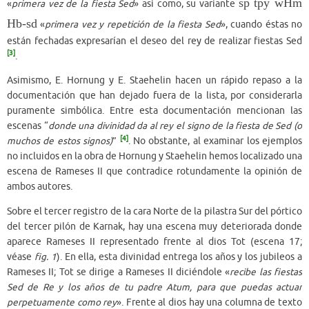
sp tpy wHm
«
primera vez de la fiesta Sed
» así como, su variante
Hb-sd
«
primera vez y repetición de la fiesta Sed
», cuando éstas no
están fechadas expresarían el deseo del rey de realizar fiestas Sed
[3]
.
Asimismo, E. Hornung y E. Staehelin hacen un rápido repaso a la
documentación que han dejado fuera de la lista, por considerarla
puramente simbólica. Entre esta documentación mencionan las
escenas “
donde una divinidad da al rey el signo de la fiesta de Sed (o
[4]
muchos de estos signos)
”
. No obstante, al examinar los ejemplos
no incluidos en la obra de Hornung y Staehelin hemos localizado una
escena de Rameses II que contradice rotundamente la opinión de
ambos autores.
Sobre el tercer registro de la cara Norte de la pilastra Sur del pórtico
del tercer pilón de Karnak, hay una escena muy deteriorada donde
aparece Rameses II representado frente al dios Tot (escena 17;
véase
fig. 1
). En ella, esta divinidad entrega los años y los jubileos a
Rameses II; Tot se dirige a Rameses II diciéndole «
recibe las fiestas
Sed de Re y los años de tu padre Atum, para que puedas actuar
perpetuamente como rey
». Frente al dios hay una columna de texto