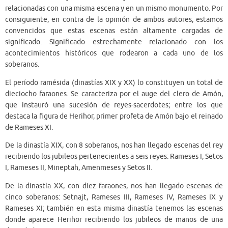
relacionadas con una misma escena y en un mismo monumento. Por
consiguiente, en contra de la opinión de ambos autores, estamos
convencidos que estas escenas están altamente cargadas de
significado. Significado estrechamente relacionado con los
acontecimientos históricos que rodearon a cada uno de los
soberanos.
El período ramésida (dinastías XIX y XX) lo constituyen un total de
dieciocho faraones. Se caracteriza por el auge del clero de Amón,
que instauró una sucesión de reyes-sacerdotes; entre los que
destaca la figura de Herihor, primer profeta de Amón bajo el reinado
de Rameses XI.
De la dinastía XIX, con 8 soberanos, nos han llegado escenas del rey
recibiendo los jubileos pertenecientes a seis reyes: Rameses I, Setos
I, Rameses II, Mineptah, Amenmeses y Setos II.
De la dinastía XX, con diez faraones, nos han llegado escenas de
cinco soberanos: Setnajt, Rameses III, Rameses IV, Rameses IX y
Rameses XI; también en esta misma dinastía tenemos las escenas
donde aparece Herihor recibiendo los jubileos de manos de una