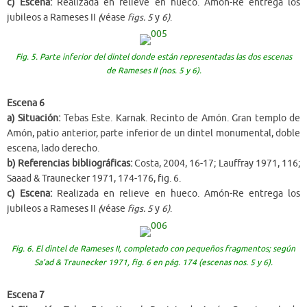
c) Escena:
Realizada en relieve en hueco. Amón-Re entrega los
jubileos a Rameses II
(
véase
figs. 5
y
6)
.
Fig. 5. Parte inferior del dintel donde están representadas las dos escenas
de Rameses II (nos. 5 y 6).
Escena 6
a) Situación:
Tebas Este. Karnak. Recinto de Amón. Gran templo de
Amón, patio anterior, parte inferior de un dintel monumental, doble
escena, lado derecho.
b) Referencias bibliográficas:
Costa, 2004, 16-17; Lauffray 1971, 116;
Saaad & Traunecker 1971, 174-176, fig. 6.
c) Escena:
Realizada en relieve en hueco. Amón-Re entrega los
jubileos a Rameses II
(
véase
figs. 5
y
6)
.
Fig. 6. El dintel de Rameses II, completado con pequeños fragmentos; según
Sa’ad & Traunecker 1971, fig. 6 en pág. 174 (escenas nos. 5 y 6).
Escena 7