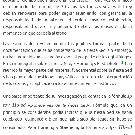
agotar el tiempo que marca una “generación”. Una vez terminado
este período de tiempo, de 30 años, las fuerzas vitales del rey
debían renovarse para poder seguir asumiendo, con garantías, la
responsabilidad de mantener el orden cósmico establecido;
responsabilidad que el rey adquiría frente a los dioses desde el
momento en que accedía al trono.
Las escenas del rey recibiendo los jubileos forman parte de la
documentación que se ha conservado de la fiesta Sed; sin embargo,
no han merecido una atención especial por parte de los egiptólogos.
[2]
En su monografía sobre la fiesta Sed, E Hornung y E. Staehelin
han
reunido la mayor parte del material fundamental sobre la fiesta Sed
y han planteado cuestiones muy válidas en torno a la interpretación
de los datos y su aplicación a los acontecimientos históricos.
sp
Una parte importante de su investigación se centra en la fórmula
tpy Hb-sd
«
primera vez de la fiesta Sed
». Fórmula que en un
principio se consideraba podía indicar que la fiesta Sed se había
celebrado realmente o bien, que había sido planteada sin haberse
sp tpy Hb-sd
consumado. Para Hornung y Staehelin, la fórmula