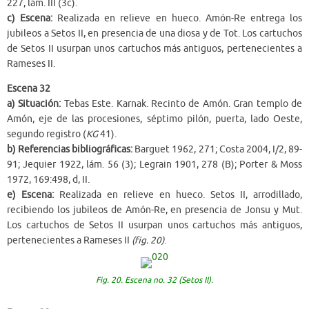
227, lám. III (3c).
c) Escena:
Realizada en relieve en hueco. Amón-Re entrega los
jubileos a Setos II, en presencia de una diosa y de Tot. Los cartuchos
de Setos II usurpan unos cartuchos más antiguos, pertenecientes a
Rameses II.
Escena 32
a) Situación:
Tebas Este. Karnak. Recinto de Amón. Gran templo de
Amón, eje de las procesiones, séptimo pilón, puerta, lado Oeste,
segundo registro (
KG
41).
b) Referencias bibliográficas:
Barguet 1962, 271; Costa 2004, I/2, 89-
91; Jequier 1922, lám. 56 (3); Legrain 1901, 278 (B); Porter & Moss
1972, 169:498, d, II.
e) Escena:
Realizada en relieve en hueco. Setos II, arrodillado,
recibiendo los jubileos de Amón-Re, en presencia de Jonsu y Mut.
Los cartuchos de Setos II usurpan unos cartuchos más antiguos,
pertenecientes a Rameses II
(fig. 20)
.
Fig. 20. Escena no. 32 (Setos II).