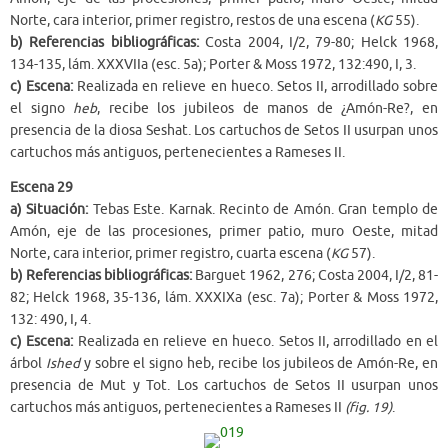
Norte, cara interior, primer registro, restos de una escena (
KG
55).
b) Referencias bibliográficas:
Costa 2004, I/2, 79-80; Helck 1968,
134-135, lám. XXXVIIa (esc. 5a); Porter & Moss 1972, 132:490, I, 3.
c) Escena:
Realizada en relieve en hueco. Setos II, arrodillado sobre
el signo
heb
, recibe los jubileos de manos de ¿Amón-Re?, en
presencia de la diosa Seshat. Los cartuchos de Setos II usurpan unos
cartuchos más antiguos, pertenecientes a Rameses II.
Escena 29
a) Situación:
Tebas Este. Karnak. Recinto de Amón. Gran templo de
Amón, eje de las procesiones, primer patio, muro Oeste, mitad
Norte, cara interior, primer registro, cuarta escena (
KG
57).
b) Referencias bibliográficas:
Barguet 1962, 276; Costa 2004, I/2, 81-
82; Helck 1968, 35-136, lám. XXXIXa (esc. 7a); Porter & Moss 1972,
132: 490, I, 4.
c) Escena:
Realizada en relieve en hueco. Setos II, arrodillado en el
árbol
Ished
y sobre el signo heb, recibe los jubileos de Amón-Re, en
presencia de Mut y Tot. Los cartuchos de Setos II usurpan unos
cartuchos más antiguos, pertenecientes a Rameses II
(fig. 19)
.