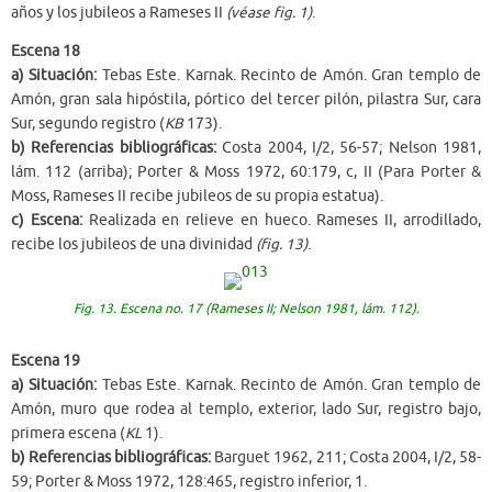
años y los jubileos a Rameses II
(véase fig. 1)
.
Escena 18
a) Situación:
Tebas Este. Karnak. Recinto de Amón. Gran templo de
Amón, gran sala hipóstila, pórtico del tercer pilón, pilastra Sur, cara
Sur, segundo registro (
KB
173).
b) Referencias bibliográficas:
Costa 2004, I/2, 56-57; Nelson 1981,
lám. 112 (arriba); Porter & Moss 1972, 60:179, c, II (Para Porter &
Moss, Rameses II recibe jubileos de su propia estatua).
c) Escena:
Realizada en relieve en hueco. Rameses II, arrodillado,
recibe los jubileos de una divinidad
(fig. 13)
.
Fig. 13. Escena no. 17 (Rameses II; Nelson 1981, lám. 112).
Escena 19
a) Situación:
Tebas Este. Karnak. Recinto de Amón. Gran templo de
Amón, muro que rodea al templo, exterior, lado Sur, registro bajo,
primera escena (
KL
1).
b) Referencias bibliográficas:
Barguet 1962, 211; Costa 2004, I/2, 58-
59; Porter & Moss 1972, 128:465, registro inferior, 1.