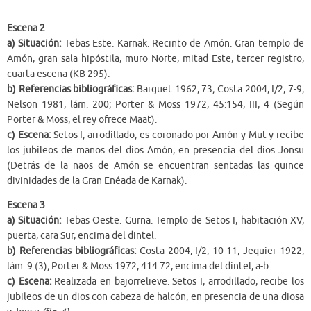
Escena 2
a) Situación:
Tebas Este. Karnak. Recinto de Amón. Gran templo de
Amón, gran sala hipóstila, muro Norte, mitad Este, tercer registro,
cuarta escena (KB 295).
b) Referencias bibliográficas:
Barguet 1962, 73; Costa 2004, I/2, 7-9;
Nelson 1981, lám. 200; Porter & Moss 1972, 45:154, III, 4 (Según
Porter & Moss, el rey ofrece Maat).
c) Escena:
Setos I, arrodillado, es coronado por Amón y Mut y recibe
los jubileos de manos del dios Amón, en presencia del dios Jonsu
(Detrás de la naos de Amón se encuentran sentadas las quince
divinidades de la Gran Enéada de Karnak).
Escena 3
a) Situación:
Tebas Oeste. Gurna. Templo de Setos I, habitación XV,
puerta, cara Sur, encima del dintel.
b) Referencias bibliográficas:
Costa 2004, I/2, 10-11; Jequier 1922,
lám. 9 (3); Porter & Moss 1972, 414:72, encima del dintel, a-b.
c) Escena:
Realizada en bajorrelieve. Setos I, arrodillado, recibe los
jubileos de un dios con cabeza de halcón, en presencia de una diosa