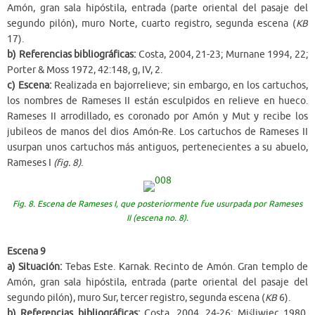
Amón, gran sala hipóstila, entrada (parte oriental del pasaje del
segundo pilón), muro Norte, cuarto registro, segunda escena (
KB
17).
b) Referencias bibliográficas:
Costa, 2004, 21-23; Murnane 1994, 22;
Porter & Moss 1972, 42:148, g, IV, 2.
c) Escena:
Realizada en bajorrelieve; sin embargo, en los cartuchos,
los nombres de Rameses II están esculpidos en relieve en hueco.
Rameses II arrodillado, es coronado por Amón y Mut y recibe los
jubileos de manos del dios Amón-Re. Los cartuchos de Rameses II
usurpan unos cartuchos más antiguos, pertenecientes a su abuelo,
Rameses I
(fig. 8)
.
Fig. 8. Escena de Rameses I, que posteriormente fue usurpada por Rameses
II (escena no. 8).
Escena 9
a) Situación:
Tebas Este. Karnak. Recinto de Amón. Gran templo de
Amón, gran sala hipóstila, entrada (parte oriental del pasaje del
segundo pilón), muro Sur, tercer registro, segunda escena (
KB
6).
b) Referencias bibliográficas:
Costa, 2004, 24-26; Miśliwiec 1980,