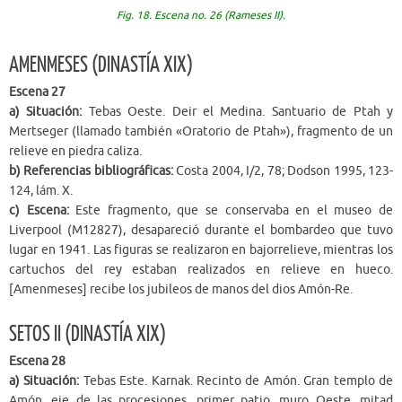
Fig. 18. Escena no. 26 (Rameses II).
AMENMESES (DINASTÍA XIX)
Escena 27
a) Situación:
Tebas Oeste. Deir el Medina. Santuario de Ptah y
Mertseger (llamado también «Oratorio de Ptah»), fragmento de un
relieve en piedra caliza.
b) Referencias bibliográficas:
Costa 2004, I/2, 78; Dodson 1995, 123-
124, lám. X.
c) Escena:
Este fragmento, que se conservaba en el museo de
Liverpool (M12827), desapareció durante el bombardeo que tuvo
lugar en 1941. Las figuras se realizaron en bajorrelieve, mientras los
cartuchos del rey estaban realizados en relieve en hueco.
[Amenmeses] recibe los jubileos de manos del dios Amón-Re.
SETOS II (DINASTÍA XIX)
Escena 28
a) Situación:
Tebas Este. Karnak. Recinto de Amón. Gran templo de
Amón, eje de las procesiones, primer patio, muro Oeste, mitad