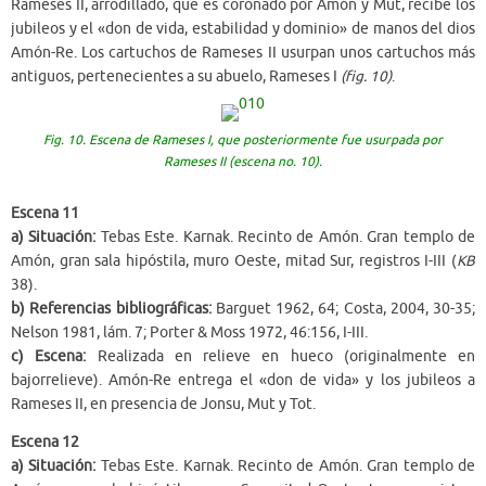
Rameses II, arrodillado, que es coronado por Amón y Mut, recibe los
jubileos y el «don de vida, estabilidad y dominio» de manos del dios
Amón-Re. Los cartuchos de Rameses II usurpan unos cartuchos más
antiguos, pertenecientes a su abuelo, Rameses I
(fig. 10)
.
Fig. 10. Escena de Rameses I, que posteriormente fue usurpada por
Rameses II (escena no. 10).
Escena 11
a) Situación:
Tebas Este. Karnak. Recinto de Amón. Gran templo de
Amón, gran sala hipóstila, muro Oeste, mitad Sur, registros I-III (
KB
38).
b) Referencias bibliográficas:
Barguet 1962, 64; Costa, 2004, 30-35;
Nelson 1981, lám. 7; Porter & Moss 1972, 46:156, I-III.
c) Escena:
Realizada en relieve en hueco (originalmente en
bajorrelieve). Amón-Re entrega el «don de vida» y los jubileos a
Rameses II, en presencia de Jonsu, Mut y Tot.
Escena 12
a) Situación:
Tebas Este. Karnak. Recinto de Amón. Gran templo de