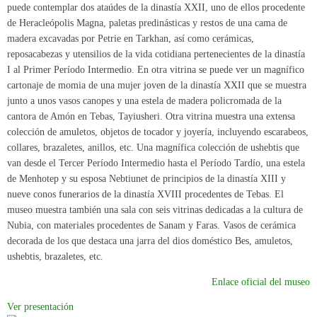
puede contemplar dos ataúdes de la dinastía XXII, uno de ellos procedente
de Heracleópolis Magna, paletas predinásticas y restos de una cama de
madera excavadas por Petrie en Tarkhan, así como cerámicas,
reposacabezas y utensilios de la vida cotidiana pertenecientes de la dinastía
I al Primer Período Intermedio. En otra vitrina se puede ver un magnífico
cartonaje de momia de una mujer joven de la dinastía XXII que se muestra
junto a unos vasos canopes y una estela de madera policromada de la
cantora de Amón en Tebas, Tayiusheri. Otra vitrina muestra una extensa
colección de amuletos, objetos de tocador y joyería, incluyendo escarabeos,
collares, brazaletes, anillos, etc. Una magnífica colección de ushebtis que
van desde el Tercer Período Intermedio hasta el Período Tardío, una estela
de Menhotep y su esposa Nebtiunet de principios de la dinastía XIII y
nueve conos funerarios de la dinastía XVIII procedentes de Tebas. El
museo muestra también una sala con seis vitrinas dedicadas a la cultura de
Nubia, con materiales procedentes de Sanam y Faras. Vasos de cerámica
decorada de los que destaca una jarra del dios doméstico Bes, amuletos,
ushebtis, brazaletes, etc.
Enlace oficial del museo
Ver presentación