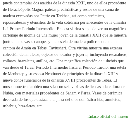
puede contemplar dos ataúdes de la dinastía XXII, uno de ellos procedente
de Heracleópolis Magna, paletas predinásticas y restos de una cama de
madera excavadas por Petrie en Tarkhan, así como cerámicas,
reposacabezas y utensilios de la vida cotidiana pertenecientes de la dinastía
I al Primer Período Intermedio. En otra vitrina se puede ver un magnífico
cartonaje de momia de una mujer joven de la dinastía XXII que se muestra
junto a unos vasos canopes y una estela de madera policromada de la
cantora de Amón en Tebas, Tayiusheri. Otra vitrina muestra una extensa
colección de amuletos, objetos de tocador y joyería, incluyendo escarabeos,
collares, brazaletes, anillos, etc. Una magnífica colección de ushebtis que
van desde el Tercer Período Intermedio hasta el Período Tardío, una estela
de Menhotep y su esposa Nebtiunet de principios de la dinastía XIII y
nueve conos funerarios de la dinastía XVIII procedentes de Tebas. El
museo muestra también una sala con seis vitrinas dedicadas a la cultura de
Nubia, con materiales procedentes de Sanam y Faras. Vasos de cerámica
decorada de los que destaca una jarra del dios doméstico Bes, amuletos,
ushebtis, brazaletes, etc.
Enlace oficial del museo