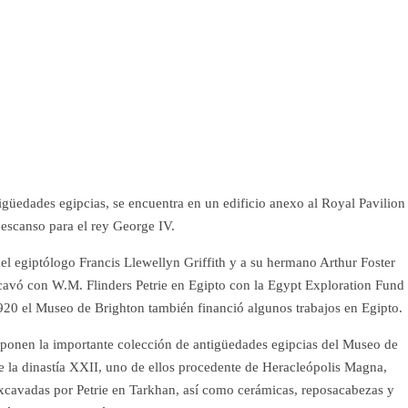
güedades egipcias, se encuentra en un edificio anexo al Royal Pavilion
escanso para el rey George IV.
el egiptólogo Francis Llewellyn Griffith y a su hermano Arthur Foster
 excavó con W.M. Flinders Petrie en Egipto con la Egypt Exploration Fund
920 el Museo de Brighton también financió algunos trabajos en Egipto.
ponen la importante colección de antigüedades egipcias del Museo de
e la dinastía XXII, uno de ellos procedente de Heracleópolis Magna,
excavadas por Petrie en Tarkhan, así como cerámicas, reposacabezas y