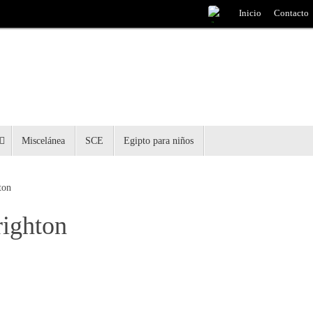
Inicio
Contacto
Miscelánea
SCE
Egipto para niños
ton
righton