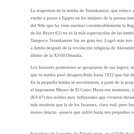
La reapertura de la tumba de Tutankamon, que estuvo af
vuelto a poner a Egipto en los titulares de la prensa in
del Nilo que ha visto mermar considerablemente la llega
de los Reyes 62) no es la más espectacular de las tumba
Tampoco Tutankamon fue un gran rey. Logró más tras su
a Amón después de la revolución religiosa de Akenatón
último de la XVIII Dinastía.
Los faraones posteriores se apropiaron de sus logros, 
que su tumba pasó desapercibida hasta 1922 que fue des
En la pequeña tumba se encontraron, a parte de la pro
el imponente Museo de El Cairo. Hasta ese momento, la
(KV47) dos nobles muy influyentes que vivieron duran
más modesta que la de los faraones, claro está, pero ha
menos intacto –parece que sufrió hasta tres pequeños r
Sarcófago de la tumba de Tutankamon, en el Valle de 