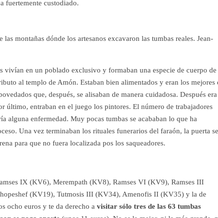
aba fuertemente custodiado.
e las montañas dónde los artesanos excavaron las tumbas reales. Jean-
es vivían en un poblado exclusivo y formaban una especie de cuerpo de
 tributo al templo de Amón. Estaban bien alimentados y eran los mejores
bovedados que, después, se alisaban de manera cuidadosa. Después era 
por último, entraban en el juego los pintores. El número de trabajadores
ufría alguna enfermedad. Muy pocas tumbas se acababan lo que ha
ceso. Una vez terminaban los rituales funerarios del faraón, la puerta s
arena para que no fuera localizada pos los saqueadores.
Ramses IX (KV6), Merempath (KV8), Ramses VI (KV9), Ramses III
hopeshef (KV19), Tutmosis III (KV34), Amenofis II (KV35) y la de
s ocho euros y te da derecho a
visitar sólo tres de las 63 tumbas