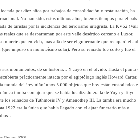
ectada por diez años por trabajos de consolidación y restauración, ha
ternacional. No han sido, estos últimos años, buenos tiempos para el país
da de turistas por la incidencia del terrorismo integrista. La KV62 (Vall
s reales que se desparraman por este valle desértico cercano a Luxor.
 muerte que en vida, más allá de ser el gobernante que recuperó el cu
 (que impuso un monoteísmo solar). Pero su reinado fue corto y fue el
de sus monumentos, de su historia… Y cayó en el olvido. Hasta el punto
cubierta prácticamente intacta por el egiptólogo inglés Howard Carter.
pia momia del ‘rey niño’ unos 5.000 objetos que hoy están custodiados 
 única tumba con ajuar que se había localizado era la de Yuya y Tuyu
te los reinados de Tuthmosis IV y Amenothep III. La tumba era mucho
sta 1922 era la única que había llegado con el ajuar funerario más o
obos-.
los Reyes. EFE