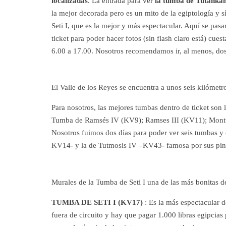
localizadas
. La entrada para ver
la tumba de Tutanka
la mejor decorada pero es un mito de la egiptología y 
Seti I, que es la mejor y más espectacular. Aquí se pas
ticket para poder hacer fotos (sin flash claro está) cue
6.00 a 17.00. Nosotros recomendamos ir, al menos, dos
El Valle de los Reyes se encuentra a unos seis kilómetr
Para nosotros, las mejores tumbas dentro de ticket s
Tumba de Ramsés IV (KV9); Ramses III (KV11); Montu
Nosotros fuimos dos días para poder ver seis tumbas y
KV14- y la de Tutmosis IV –KV43- famosa por sus pint
Murales de la Tumba de Seti I una de las más bonitas d
TUMBA DE SETI I (KV17)
: Es la más espectacular 
fuera de circuito y hay que pagar 1.000 libras egipcias