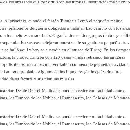
e de los artesanos que construyeron las tumbas. Institute for the Study o
. Al principio, cuando el faraón Tutmosis I creó el pequeño recinto
ía, prisioneros de guerra obligados a trabajar. Eso cambió con los año
ran los mejores en su oficio. Organizados en dos grupos (babor y estrib
r separado. En sus casas dejaron muestras de su genio en pequeños tro
ue se halló aquí y hoy se custodia en el museo de Turín). En los tiempo
ctora, la ciudad contaba con 120 casas y había rebasado las antiguas
ecrópolis de los artesanos: una verdadera colmena de pequeñas cavidade
del antiguo poblado. Algunos de los hipogeos (de los jefes de obra,
lidad de su factura y sus pinturas murales.
terior. Desde Deir el-Medina se puede acceder con facilidad a otros
inas, las Tumbas de los Nobles, el Ramesseum, los Colosos de Memnon
terior. Desde Deir el-Medina se puede acceder con facilidad a otros
inas, las Tumbas de los Nobles, el Ramesseum, los Colosos de Memnon