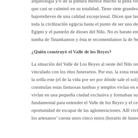
arqueología y/o de la pintura merece mucho la pena ve
que casi se culminó en su totalidad. Tiene siete grand
bajorrelieves de una calidad excepcional. Dicen que las
toda la civilización egipcia hasta el punto de ser uno d
Egipto y el panteón de dioses del Nilo. No es barato ent
tumba de Tutankamon y ésta te recomendamos la de Set
¿Quién construyó el Valle de los Reyes?
La situación del Valle de Los Reyes al oeste del Nilo no
vinculado con los ritos funerarios. Por eso, la zona r
la orilla este (el de la vida por ser por dónde sale el so
construían estas fastuosas tumbas y templos vivían en e
vivían en una pequeña ciudad exclusiva y formaban su p
fundamental para entender el Valle de los Reyes y el c
oportunidad de escapar de las aglomeraciones. Allí viv
los artesanos’ cuesta unos cinco euros (horario de lun