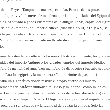
de los Reyes. Tampoco la más espectacular. Pero es de las pocas que
ndial que avivó el interés de occidente por las antigüedades del Egipto d
ológica situado a pocos kilómetros de la antigua Tebas, capital del Egip
oría de los faraones del Imperio Nuevo (dinastías XVIII, XIX y XX) se
 la piedra caliza. Dicen que el primero en hacerlo fue Tuthmosis II, qu
Y tras él se fueron sucediendo un listado de nombres que incluyen a
lo.
rma de entender el culto a los faraones. Hasta ese momento, los grande
mides del Imperio Antiguo o los grandes templos del Imperio Medio,
mbio de mentalidad (más bien maniobra de distracción) buscaba separar
. Para los egipcios, la muerte era sólo un trámite de paso hacia la
sitaba un lugar físico dónde residir: el propio cuerpo del muerto
 elementos de carácter simbólico religioso y mundano –como muebles,
da. Los hipogeos (construcción subterránea de techos abovedados) se
, durante el Imperio Nuevo. El lugar era escogido por el arquitecto y e
 roca para ser excavada y la facilidad de ocultar la entrada. Sólo las