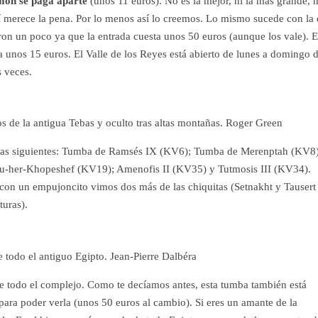
mon se paga aparte
(unos 11 euros). No es la mejor, ni la más grande, n
sí merece la pena. Por lo menos así lo creemos. Lo mismo sucede con la
aron un poco ya que la entrada cuesta unos 50 euros (aunque los vale). E
sta unos 15 euros. El Valle de los Reyes está abierto de lunes a domingo 
 veces.
os de la antigua Tebas y oculto tras altas montañas. Roger Green
on las siguientes: Tumba de Ramsés IX (KV6); Tumba de Merenptah (KV8)
-her-Khopeshef (KV19); Amenofis II (KV35) y Tutmosis III (KV34).
 con un empujoncito vimos dos más de las chiquitas (Setnakht y Tausert
uras).
e todo el antiguo Egipto. Jean-Pierre Dalbéra
de todo el complejo. Como te decíamos antes, esta tumba también está
 para poder verla (unos 50 euros al cambio). Si eres un amante de la