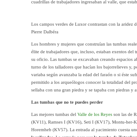
cuadrillas de trabajadores ingresaban al valle, que est
Los campos verdes de Luxor contrastan con la aridez d
Pierre Dalbéra
Los hombres y mujeres que construían las tumbas real
élite de trabajadores que, incluso, estaban exentos del
su oficio. Las tumbas se excavaban creando espacios a
turno de los talladores que hacían los bajorrelieves y, 
variaba según avanzaba la edad del faraón o si éste s
permitido a los arqueólogos conocer la totalidad del pro
sellaba con una gran piedra y se tapaba con piedras y 
Las tumbas que no te puedes perder
Las mejores tumbas del
Valle de los Reyes
son las de 
(KV11), Ramses I (KV16), Seti I (KV17), Montu-her-K
Horemheb (KV57). La entrada al yacimiento cuesta uno