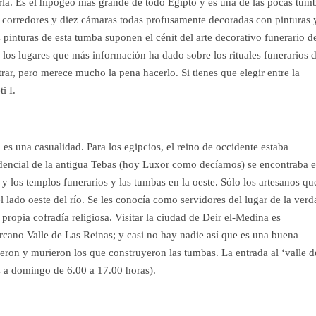
rla. Es el hipogeo más grande de todo Egipto y es una de las pocas tum
es corredores y diez cámaras todas profusamente decoradas con pinturas 
 pinturas de esta tumba suponen el cénit del arte decorativo funerario d
e los lugares que más información ha dado sobre los rituales funerarios 
rar, pero merece mucho la pena hacerlo. Si tienes que elegir entre la
i I.
 es una casualidad. Para los egipcios, el reino de occidente estaba
esidencial de la antigua Tebas (hoy Luxor como decíamos) se encontraba 
l) y los templos funerarios y las tumbas en la oeste. Sólo los artesanos qu
l lado oeste del río. Se les conocía como servidores del lugar de la verd
ropia cofradía religiosa. Visitar la ciudad de Deir el-Medina es
ercano Valle de Las Reinas; y casi no hay nadie así que es una buena
ieron y murieron los que construyeron las tumbas. La entrada al ‘valle d
es a domingo de 6.00 a 17.00 horas).