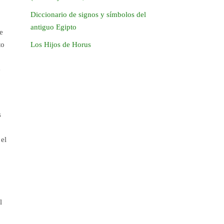
Diccionario de signos y símbolos del
antiguo Egipto
e
to
Los Hijos de Horus
e
s
 el
l