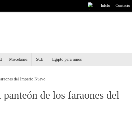
Inicio
Contacto
Miscelánea
SCE
Egipto para niños
 faraones del Imperio Nuevo
l panteón de los faraones del