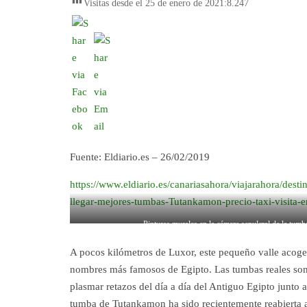
Visitas desde el 25 de enero de 2021:
8.247
Fuente: Eldiario.es – 26/02/2019
https://www.eldiario.es/canariasahora/viajarahora/des
llegar-mejores-tumbas-Tutankamon-precio-taxi-visita
Pinturas murales en la cámara sepulcral de la tumb
A pocos kilómetros de Luxor, este pequeño valle acog
nombres más famosos de Egipto. Las tumbas reales son 
plasmar retazos del día a día del Antiguo Egipto junto 
tumba de Tutankamon ha sido recientemente reabierta al