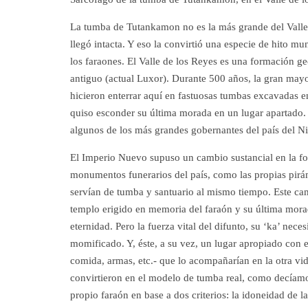
La tumba de Tutankamon no es la más grande del Valle 
llegó intacta. Y eso la convirtió una especie de hito mu
los faraones. El Valle de los Reyes es una formación ge
antiguo (actual Luxor). Durante 500 años, la gran may
hicieron enterrar aquí en fastuosas tumbas excavadas en
quiso esconder su última morada en un lugar apartado. 
algunos de los más grandes gobernantes del país del Ni
El Imperio Nuevo supuso un cambio sustancial en la fo
monumentos funerarios del país, como las propias pirá
servían de tumba y santuario al mismo tiempo. Este ca
templo erigido en memoria del faraón y su última morada
eternidad. Pero la fuerza vital del difunto, su ‘ka’ nece
momificado. Y, éste, a su vez, un lugar apropiado con
comida, armas, etc.- que lo acompañarían en la otra vi
convirtieron en el modelo de tumba real, como decíamos
propio faraón en base a dos criterios: la idoneidad de la