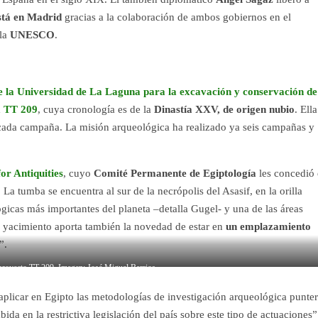
stá en Madrid
gracias a la colaboración de ambos gobiernos en el
 la
UNESCO
.
e la Universidad de La Laguna para la excavación y conservación de
a TT 209
, cuya cronología es de la
Dinastía XXV, de origen nubio
. Ella
cada campaña. La misión arqueológica ha realizado ya seis campañas y
for Antiquities
, cuyo
Comité Permanente de Egiptología
les concedió 
 tumba se encuentra al sur de la necrópolis del Asasif, en la orilla
gicas más importantes del planeta –detalla Gugel- y una de las áreas
o yacimiento aporta también la novedad de estar en
un emplazamiento
”.
 proyecto TT 209. Imagen: José Miguel Barrios.
aplicar en Egipto las metodologías de investigación arqueológica punte
da en la restrictiva legislación del país sobre este tipo de actuaciones”