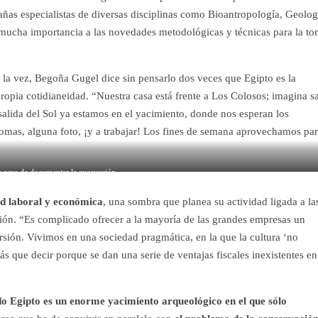
ñas especialistas de diversas disciplinas como Bioantropología, Geolog
mucha importancia a las novedades metodológicas y técnicas para la t
 la vez, Begoña Gugel dice sin pensarlo dos veces que Egipto es la
opia cotidianeidad. “Nuestra casa está frente a Los Colosos; imagina sa
salida del Sol ya estamos en el yacimiento, donde nos esperan los
bromas, alguna foto, ¡y a trabajar! Los fines de semana aprovechamos pa
ocupa de documentar la excavación.
ad laboral y económica
, una sombra que planea su actividad ligada a la
ación. “Es complicado ofrecer a la mayoría de las grandes empresas un
sión. Vivimos en una sociedad pragmática, en la que la cultura ‘no
ás que decir porque se dan una serie de ventajas fiscales inexistentes en
o Egipto es un enorme yacimiento arqueológico en el que sólo