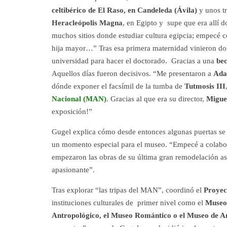
celtibérico de El Raso, en Candeleda (Ávila)
y unos tr
Heracleópolis Magna
, en Egipto y supe que era allí 
muchos sitios donde estudiar cultura egipcia; empecé con
hija mayor…” Tras esa primera maternidad vinieron dos
universidad para hacer el doctorado. Gracias a una
bec
Aquellos días fueron decisivos. “Me presentaron a
Ada
dónde exponer el facsímil de la tumba de
Tutmosis III
Nacional (MAN)
. Gracias al que era su director,
Migue
exposición!”
Gugel explica cómo desde entonces algunas puertas se 
un momento especial para el museo. “Empecé a colabo
empezaron las obras de su última gran remodelación así 
apasionante”.
Tras explorar “las tripas del MAN”, coordinó el
Proyec
instituciones culturales de primer nivel como el
Museo 
Antropológico, el Museo Romántico o el Museo de 