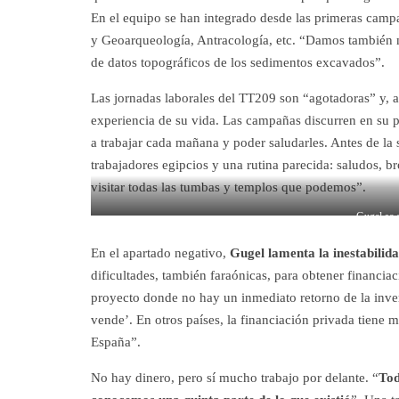
En el equipo se han integrado desde las primeras campa
y Geoarqueología, Antracología, etc. “Damos también 
de datos topográficos de los sedimentos excavados”.
Las jornadas laborales del TT209 son “agotadoras” y, a
experiencia de su vida. Las campañas discurren en su pr
a trabajar cada mañana y poder saludarles. Antes de la 
trabajadores egipcios y una rutina parecida: saludos, 
visitar todas las tumbas y templos que podemos”.
Gugel se 
En el apartado negativo,
Gugel lamenta la inestabilid
dificultades, también faraónicas, para obtener financi
proyecto donde no hay un inmediato retorno de la inver
vende’. En otros países, la financiación privada tiene m
España”.
No hay dinero, pero sí mucho trabajo por delante. “
Tod