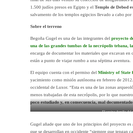
1.500 judíos presos en Egipto y el
Templo de Debod e
salvamento de los templos egipcios llevado a cabo por
Sobre el terreno
Begoña Gugel es una de las integrantes del
proyecto d
una de las grandes tumbas de la necrópolis tebana, l
encarga de documentar los materiales que excavan en 
están a punto de viajar rumbo a una séptima aventura.
El equipo cuenta con el permiso del
Ministry of State 
yacimiento como misión autónoma en febrero de 2012. La
occidental de Luxor. “Esta es una de las zonas arqueoló
menos trabajadas de esta necrópolis, por lo que nuestr
poco estudiado y, en consecuencia, mal documentado
El equipo-familia del
Gugel añade que uno de los principios del proyecto es 
que se desarrollan en occidente “siempre que tengan cabi