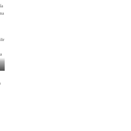
ía
oma
lir
ra
s