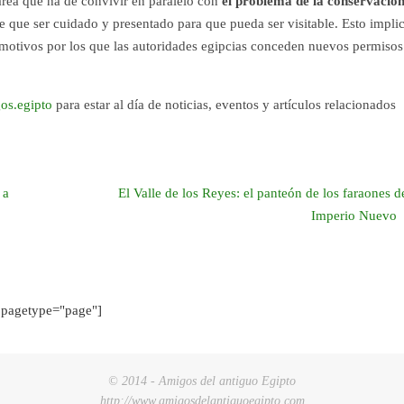
area que ha de convivir en paralelo con
el problema de la conservació
e que ser cuidado y presentado para que pueda ser visitable. Esto impli
motivos por los que las autoridades egipcias conceden nuevos permisos
os.egipto
para estar al día de noticias, eventos y artículos relacionados
 a
El Valle de los Reyes: el panteón de los faraones d
Imperio Nuevo
pagetype="page"]
© 2014 - Amigos del antiguo Egipto
http://www.amigosdelantiguoegipto.com