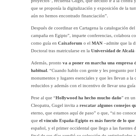
proyectos”, recuerda Gugel, que decidió ir a la contra
que se proponía la digitalización y exposición de la t
aún no hemos encontrado financiación”.
Después de coordinar en Cartagena la catalogación de
campaña en Egipto”, imparte conferencias, colabora con 
como guía en
Caixaforum
o el
MAN
–admite que la di
Doctoral tras matricularse en la
Universidad de Alcalá
Además, pronto
va a poner en marcha una empresa de
habitual
. “Cuando hablo con gente y les pregunto por l
monumentos y lugares esenciales y que les llevan a la 
reducidos y además con el incentivo de llevar una guía
Pese al que “
Hollywood ha hecho mucho daño
” en un
Cleopatra, Gugel invita a
rescatar algunos consejos q
eterno, que estamos aquí de paso” o que, “si no conoc
que
el vínculo España-Egipto es más fuerte de lo qu
español, y el primer occidental que llego a las fuentes 
final de sus días vendió su colección de antigüedades 