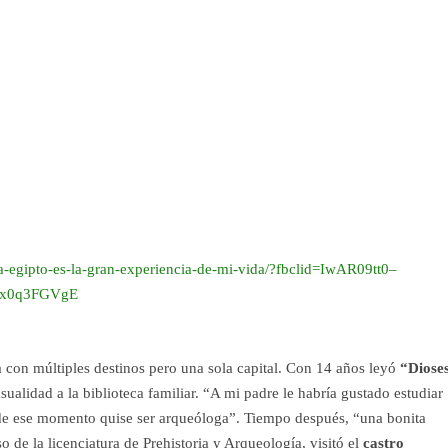
-egipto-es-la-gran-experiencia-de-mi-vida/?fbclid=IwAR09tt0–
tx0q3FGVgE
a con múltiples destinos pero una sola capital. Con 14 años leyó
“Dioses
sualidad a la biblioteca familiar. “A mi padre le habría gustado estudiar
sde ese momento quise ser arqueóloga”. Tiempo después, “una bonita
 de la licenciatura de Prehistoria y Arqueología, visitó el
castro