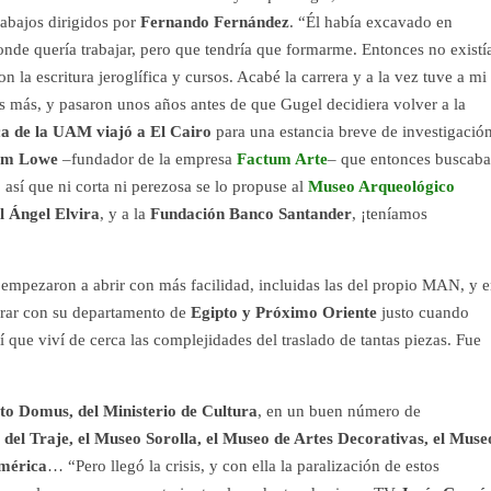
abajos dirigidos por
Fernando Fernández
. “Él había excavado en
donde quería trabajar, pero que tendría que formarme. Entonces no existí
 la escritura jeroglífica y cursos. Acabé la carrera y a la vez tuve a mi
 más, y pasaron unos años antes de que Gugel decidiera volver a la
a de la UAM viajó a El Cairo
para una estancia breve de investigación
m Lowe
–fundador de la empresa
Factum Arte
– que entonces buscaba
, así que ni corta ni perezosa se lo propuse al
Museo Arqueológico
l Ángel Elvira
, y a la
Fundación Banco Santander
, ¡teníamos
empezaron a abrir con más facilidad, incluidas las del propio MAN, y 
rar con su departamento de
Egipto y Próximo Oriente
justo cuando
que viví de cerca las complejidades del traslado de tantas piezas. Fue
to Domus, del Ministerio de Cultura
, en un buen número de
del Traje, el Museo Sorolla, el Museo de Artes Decorativas, el Muse
América
… “Pero llegó la crisis, y con ella la paralización de estos