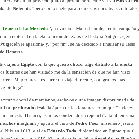
 y enrolarse en un proyecto junto al productor de cine y TV
Jesús Guerí
umba de
Nefertiti
, “pero como suele pasar con estas iniciativas culturales,
l
‘Tesoro de La Mercedes’
, ha vuelto a Madrid donde, “entre campaña 
una editorial en la elaboración de textos de Historia Antigua, ejerce
vulgación le apasiona- y, “por fin”, se ha decidido a finalizar su Tesis
 de Henares
.
 viajes a Egipto
con la que quiere ofrecer
algo distinto a la oferta
os lugares que han visitado me da la sensación de que no han visto
carrera. Mi propuesta es hacer un viaje diferente, con grupos más
 egiptóloga”.
 extraño coctel de marcianos, esclavos o una imagen distorsionada de
ue han perdurado
desde la época de los faraones como que “nada es
emos nuestra Historia, estamos condenados a repetirla”. También señala
e muchos imaginan
y apunta el caso de
Pedro Páez
, misionero jesuita
del Nilo en 1613; o el de
Eduardo Toda
, diplomático en Egipto que al
a España en el siglo XIX. El también diplomático
Ángel Sagaz
liberó a