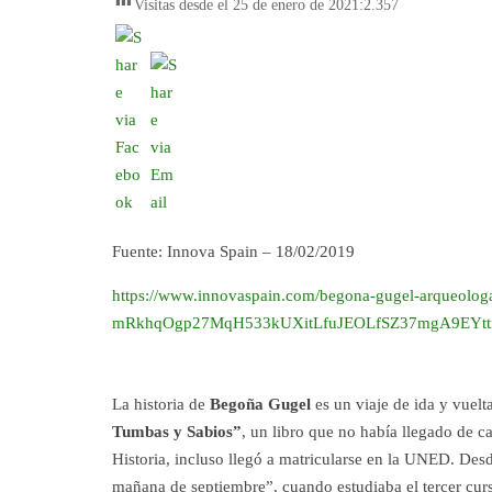
Visitas desde el 25 de enero de 2021:
2.357
Fuente: Innova Spain – 18/02/2019
https://www.innovaspain.com/begona-gugel-arqueologa
mRkhqOgp27MqH533kUXitLfuJEOLfSZ37mgA9EYt
La historia de
Begoña Gugel
es un viaje de ida y vuelt
Tumbas y Sabios”
, un libro que no había llegado de ca
Historia, incluso llegó a matricularse en la UNED. De
mañana de septiembre”, cuando estudiaba el tercer curso