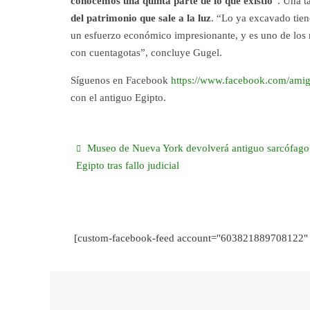
conocemos una quinta parte de lo que existió
”. Una t
del patrimonio que sale a la luz
. “Lo ya excavado tien
un esfuerzo económico impresionante, y es uno de los 
con cuentagotas”, concluye Gugel.
Síguenos en Facebook
https://www.facebook.com/amig
con el antiguo Egipto.
Museo de Nueva York devolverá antiguo sarcófago
Egipto tras fallo judicial
[custom-facebook-feed account="603821889708122" 