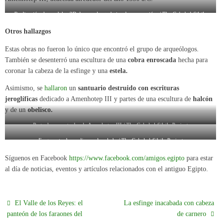
Realización de modelos 3D durante los trabajos de excavación. / The Gebel el-Silsila
Project
Otros hallazgos
Estas obras no fueron lo único que encontró el grupo de arqueólogos.
También se desenterró una escultura de una
cobra enroscada
hecha para
coronar la cabeza de la esfinge y una
estela.
Asimismo, se
hallaron
un
santuario destruido con escrituras
jeroglíficas
dedicado a Amenhotep III y partes de una escultura de
halcón
y de un
obelisco.
Parte de un cartucho de Amenhotep III./ The Gebel el-Silsila Project
Fragmento de un disco solar alado./ The Gebel el-Silsila Project
Síguenos en Facebook
https://www.facebook.com/amigos.egipto
para estar
al día de noticias, eventos y artículos relacionados con el antiguo Egipto.
El Valle de los Reyes: el
La esfinge inacabada con cabeza
panteón de los faraones del
de carnero