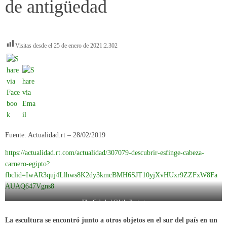
de antigüedad
Visitas desde el 25 de enero de 2021:
2.302
Fuente: Actualidad.rt – 28/02/2019
https://actualidad.rt.com/actualidad/307079-descubrir-esfinge-cabeza-
carnero-egipto?
fbclid=IwAR3quj4Llhws8K2dy3kmcBMH6SJT10yjXvHUxr9ZZFxW8Fa
AUAQ647Vgns8
The Gebel el-Silsila Project
La escultura se encontró junto a otros objetos en el sur del país en un