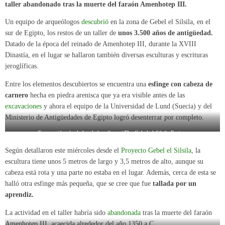
taller abandonado tras la muerte del faraón Amenhotep III.
Un equipo de arqueólogos
descubrió
en la zona de Gebel el Silsila, en el
sur de Egipto, los restos de un taller de
unos 3.500 años de antigüedad.
Datado de la época del reinado de Amenhotep III, durante la XVIII
Dinastía, en el lugar se hallaron también diversas esculturas y escrituras
jeroglíficas.
Entre los elementos descubiertos se encuentra una
esfinge con cabeza de
carnero
hecha en piedra arenisca que ya era visible antes de las
excavaciones
y ahora el equipo de la Universidad de Lund (Suecia) y del
Ministerio de Antigüedades de Egipto logró desenterrar por completo.
Excavación alrededor de la esfinge./ The Gebel el-Silsila Project
Según detallaron este miércoles desde el
Proyecto Gebel el Silsila
, la
escultura tiene unos 5 metros de largo y 3,5 metros de alto, aunque su
cabeza está rota y una parte no estaba en el lugar. Además, cerca de esta se
halló otra esfinge más pequeña, que se cree que fue
tallada por un
aprendiz.
La actividad en el taller habría sido
abandonada
tras la muerte del faraón
Amenhotep III, acaecida alrededor del año 1350 a.C.