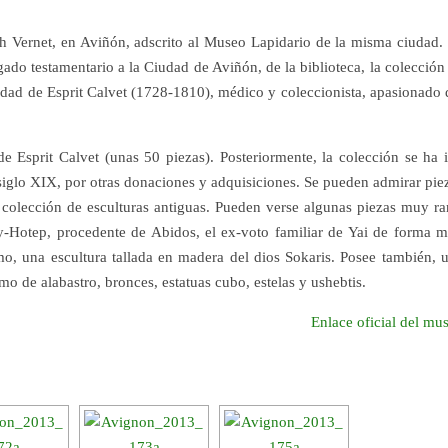
eph Vernet, en Aviñón, adscrito al Museo Lapidario de la misma ciudad.
gado testamentario a la Ciudad de Aviñón, de la biblioteca, la colección
edad de Esprit Calvet (1728-1810), médico y coleccionista, apasionado 
e Esprit Calvet (unas 50 piezas). Posteriormente, la colección se ha 
siglo XIX, por otras donaciones y adquisiciones. Se pueden admirar pie
a colección de esculturas antiguas. Pueden verse algunas piezas muy ra
y-Hotep, procedente de Abidos, el ex-voto familiar de Yai de forma 
omo, una escultura tallada en madera del dios Sokaris. Posee también, 
mo de alabastro, bronces, estatuas cubo, estelas y ushebtis.
Enlace oficial del mu