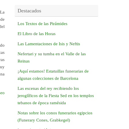
Destacados
 La
 de
Los Textos de las Pirámides
del
El Libro de las Horas
Las Lamentaciones de Isis y Neftis
ido
zas
Nefertari y su tumba en el Valle de las
ras
Reinas
muy
¡Aquí estamos! Estatuillas funerarias de
una
algunas colecciones de Barcelona
Las escenas del rey recibiendo los
seo
jeroglíficos de la Fiesta Sed en los templos
tebanos de época ramésida
Notas sobre los conos funerarios egipcios
(Funerary Cones, Grabkegel)