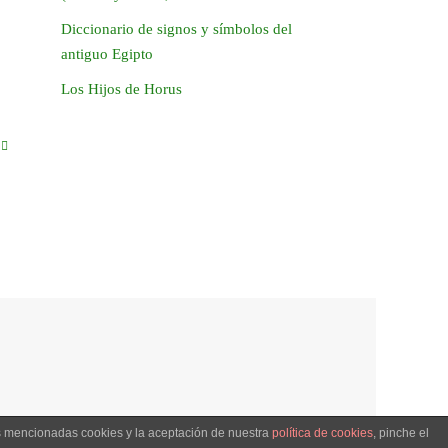
Diccionario de signos y símbolos del
antiguo Egipto
Los Hijos de Horus
as mencionadas cookies y la aceptación de nuestra
política de cookies
, pinche el
Creado con
Tempera
&
WordPress.