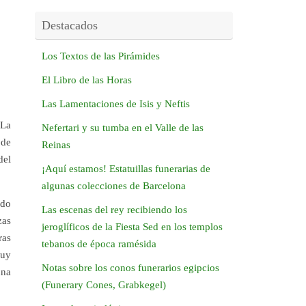
Destacados
Los Textos de las Pirámides
El Libro de las Horas
Las Lamentaciones de Isis y Neftis
 La
Nefertari y su tumba en el Valle de las
 de
Reinas
del
¡Aquí estamos! Estatuillas funerarias de
algunas colecciones de Barcelona
ido
Las escenas del rey recibiendo los
zas
jeroglíficos de la Fiesta Sed en los templos
ras
tebanos de época ramésida
muy
Notas sobre los conos funerarios egipcios
una
(Funerary Cones, Grabkegel)