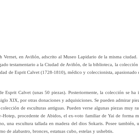
eph Vernet, en Aviñón, adscrito al Museo Lapidario de la misma ciudad.
gado testamentario a la Ciudad de Aviñón, de la biblioteca, la colección
edad de Esprit Calvet (1728-1810), médico y coleccionista, apasionado 
e Esprit Calvet (unas 50 piezas). Posteriormente, la colección se ha 
siglo XIX, por otras donaciones y adquisiciones. Se pueden admirar pie
a colección de esculturas antiguas. Pueden verse algunas piezas muy ra
y-Hotep, procedente de Abidos, el ex-voto familiar de Yai de forma 
omo, una escultura tallada en madera del dios Sokaris. Posee también, 
mo de alabastro, bronces, estatuas cubo, estelas y ushebtis.