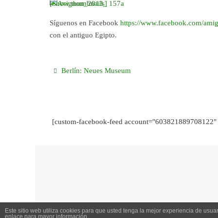
[Show thumbnails]
Síguenos en Facebook
https://www.facebook.com/amig
con el antiguo Egipto.
Berlín: Neues Museum
[custom-facebook-feed account="603821889708122" 
Este sitio web utiliza cookies para que usted tenga la mejor experiencia de us
enlace para mayor información.