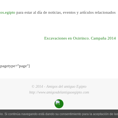
os.egipto
para estar al día de noticias, eventos y artículos relacionados
Excavaciones en Oxirrinco. Campaña 2014
pagetype="page"]
© 2014 - Amigos del antiguo Egipto
http://www.amigosdelantiguoegipto.com
uario. Si continúa navegando está dando su consentimiento para la aceptación de l