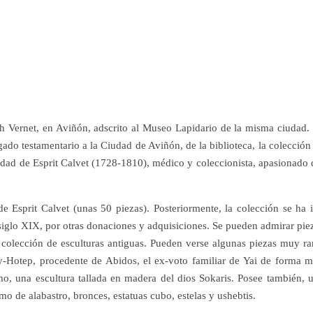
eph Vernet, en Aviñón, adscrito al Museo Lapidario de la misma ciudad.
gado testamentario a la Ciudad de Aviñón, de la biblioteca, la colección
edad de Esprit Calvet (1728-1810), médico y coleccionista, apasionado 
e Esprit Calvet (unas 50 piezas). Posteriormente, la colección se ha 
siglo XIX, por otras donaciones y adquisiciones. Se pueden admirar pie
a colección de esculturas antiguas. Pueden verse algunas piezas muy ra
y-Hotep, procedente de Abidos, el ex-voto familiar de Yai de forma 
omo, una escultura tallada en madera del dios Sokaris. Posee también, 
mo de alabastro, bronces, estatuas cubo, estelas y ushebtis.