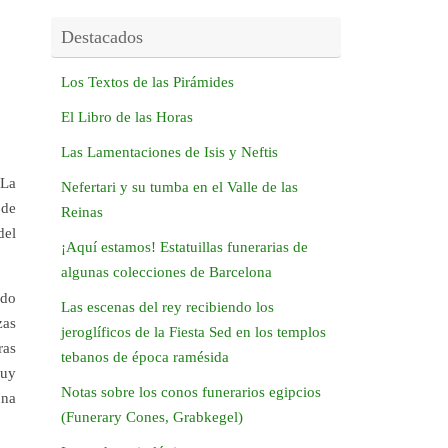
Destacados
Los Textos de las Pirámides
El Libro de las Horas
Las Lamentaciones de Isis y Neftis
 La
Nefertari y su tumba en el Valle de las
 de
Reinas
del
¡Aquí estamos! Estatuillas funerarias de
algunas colecciones de Barcelona
ido
Las escenas del rey recibiendo los
zas
jeroglíficos de la Fiesta Sed en los templos
ras
tebanos de época ramésida
muy
Notas sobre los conos funerarios egipcios
una
(Funerary Cones, Grabkegel)