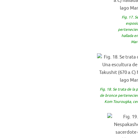
Fig. 17. S
exposic
pertenecient
hallada e
Mare
Fig. 18. Se trata de la 
de bronce pertenecient
Kom Tourougka, cerc