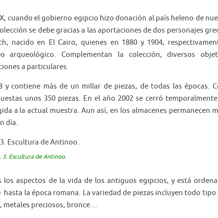
 XIX, cuando el gobierno egipcio hizo donación al país heleno de nu
olección se debe gracias a las aportaciones de dos personajes gre
ch, nacido en El Cairo, quienes en 1880 y 1904, respectivamen
eo arqueológico. Complementan la colección, diversos obje
iones a particulares.
8 y contiene más de un millar de piezas, de todas las épocas. 
puestas unos 350 piezas. En el año 2002 se cerró temporalmente
gida a la actual muestra. Aun así, en los almacenes permanecen 
n día.
. 3. Escultura de Antinoo.
 los aspectos de la vida de los antiguos egipcios, y está orden
) hasta la época romana. La variedad de piezas incluyen todo tipo
o, metales preciosos, bronce…