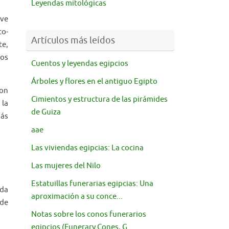
Leyendas mitológicas
eve
co-
Artículos más leídos
te,
tos
Cuentos y leyendas egipcios
Árboles y flores en el antiguo Egipto
Con
Cimientos y estructura de las pirámides
 la
de Guiza
más
aae
Las viviendas egipcias: La cocina
Las mujeres del Nilo
Estatuillas funerarias egipcias: Una
ada
aproximación a su conce...
 de
Notas sobre los conos funerarios
egipcios (Funerary Cones, G...