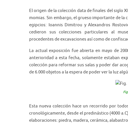
El origen de la colección data de finales del siglo
momias. Sin embargo, el grueso importante de la c
egipcios: Ioannis Dimitrou y Alexandros Rostovi
cedieron sus colecciones particulares al mus
procedentes de excavaciones así como de confiscac
La actual exposición fue abierta en mayo de 200
anterioridad a esta fecha, solamente estaban ex
colección para reformar sus salas y poder dar aco
de 6.000 objetos a la espera de poder ver la luz algú
Fig
Esta nueva colección hace un recorrido por todos
cronológicamente, desde el predinástico (4000 a.C
elaboraciones: piedra, madera, cerámica, alabastr