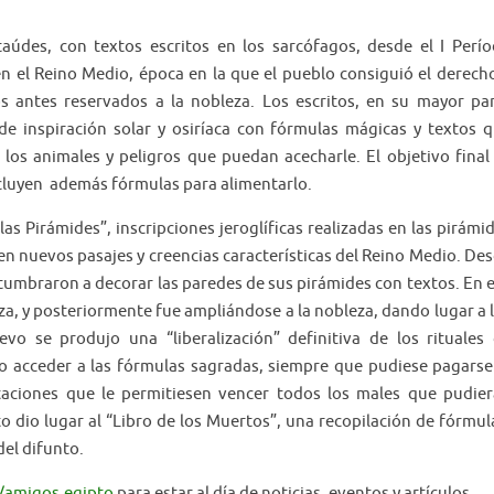
taúdes, con textos escritos en los sarcófagos, desde el I Perí
 el Reino Medio, época en la que el pueblo consiguió el derech
s antes reservados a la nobleza. Los escritos, en su mayor pa
n de inspiración solar y osiríaca con fórmulas mágicas y textos 
los animales y peligros que puedan acecharle. El objetivo final
ncluyen además fórmulas para alimentarlo.
as Pirámides”, inscripciones jeroglíficas realizadas en las pirámi
uyen nuevos pasajes y creencias características del Reino Medio. De
costumbraron a decorar las paredes de sus pirámides con textos. En 
za, y posteriormente fue ampliándose a la nobleza, dando lugar a 
vo se produjo una “liberalización” definitiva de los rituales
o acceder a las fórmulas sagradas, siempre que pudiese pagarse
taciones que le permitiesen vencer todos los males que pudie
to dio lugar al “Libro de los Muertos”, una recopilación de fórmul
del difunto.
/amigos.egipto
para estar al día de noticias, eventos y artículos