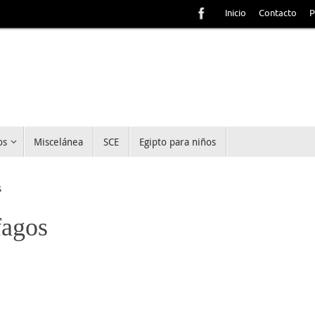
Inicio
Contacto
P
os
Miscelánea
SCE
Egipto para niños
s
fagos