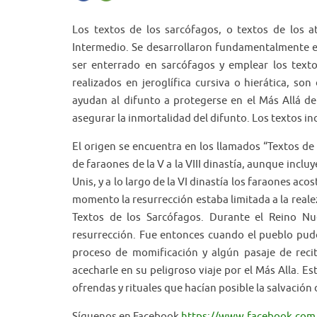
Los textos de los sarcófagos, o textos de los a
Intermedio. Se desarrollaron fundamentalmente en
ser enterrado en sarcófagos y emplear los texto
realizados en jeroglífica cursiva o hierática, so
ayudan al difunto a protegerse en el Más Allá de 
asegurar la inmortalidad del difunto. Los textos i
El origen se encuentra en los llamados “Textos de l
de faraones de la V a la VIII dinastía, aunque incl
Unis, y a lo largo de la VI dinastía los faraones a
momento la resurrección estaba limitada a la reale
Textos de los Sarcófagos. Durante el Reino Nue
resurrección. Fue entonces cuando el pueblo pud
proceso de momificación y algún pasaje de reci
acecharle en su peligroso viaje por el Más Alla. Es
ofrendas y rituales que hacían posible la salvación 
Síguenos en Facebook
https://www.facebook.com