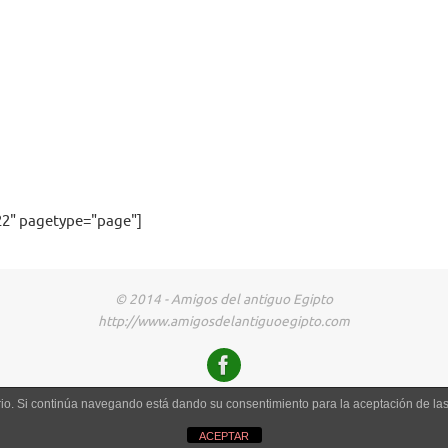
2" pagetype="page"]
© 2014 - Amigos del antiguo Egipto
http://www.amigosdelantiguoegipto.com
uario. Si continúa navegando está dando su consentimiento para la aceptación de l
ACEPTAR