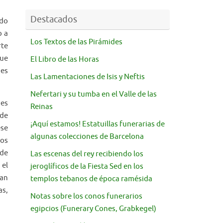
Destacados
odo
o a
Los Textos de las Pirámides
rte
que
El Libro de las Horas
 es
Las Lamentaciones de Isis y Neftis
Nefertari y su tumba en el Valle de las
des
Reinas
sde
¡Aquí estamos! Estatuillas funerarias de
ese
algunas colecciones de Barcelona
los
 de
Las escenas del rey recibiendo los
 el
jeroglíficos de la Fiesta Sed en los
ran
templos tebanos de época ramésida
as,
Notas sobre los conos funerarios
egipcios (Funerary Cones, Grabkegel)