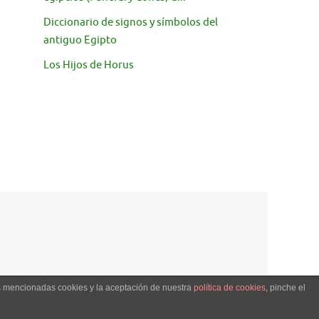
Diccionario de signos y símbolos del
antiguo Egipto
Los Hijos de Horus
as mencionadas cookies y la aceptación de nuestra
política de cookies
, pinche el
Creado con
Tempera
&
WordPress.