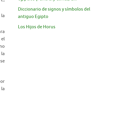
Diccionario de signos y símbolos del
 la
antiguo Egipto
Los Hijos de Horus
ara
 el
 no
 la
 se
por
 la