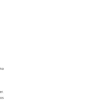
una
er.
nos