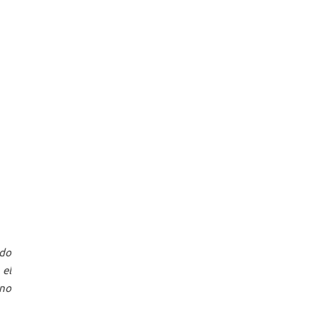
edo
 el
 no