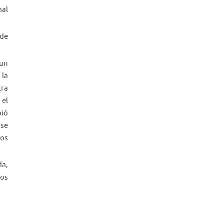
mal
 de
 un
 la
tra
 el
bió
 se
tos
da,
los