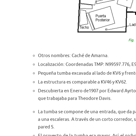
Fig.
Otros nombres: Caché de Amarna.
Localización: Coordenadas TMP: N99597.776, E9
Pequeña tumba excavada al lado de KV6 y frent
La estructura es comparable a KV46 y KV62.
Descubierta en Enero de1907 por Edward Ayrt
que trabajaba para Theodore Davis.
La tumba se compone de una entrada, que da p
a una escaleras. A través de un corto corredor, 
pared S.
El proyecto de la tumba era mayor. Así el nich