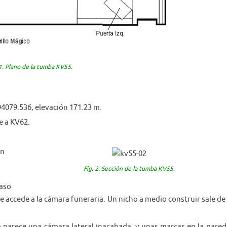
 1. Plano de la tumba KV55.
4079.536, elevación 171.23 m.
e a KV62.
on
Fig. 2. Sección de la tumba KV55.
aso
se accede a la cámara funeraria. Un nicho a medio construir sale de
o parece una cámara lateral inacabada, y unas marcas en la pared