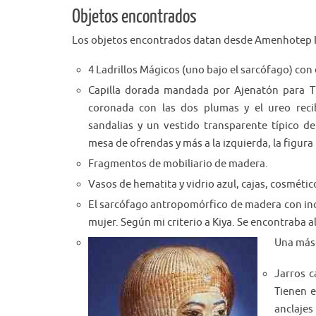
Objetos encontrados
Los objetos encontrados datan desde Amenhotep II
4 Ladrillos Mágicos (uno bajo el sarcófago) con
Capilla dorada mandada por Ajenatón para Ti
coronada con las dos plumas y el ureo reci
sandalias y un vestido transparente típico d
mesa de ofrendas y más a la izquierda, la figura
Fragmentos de mobiliario de madera.
Vasos de hematita y vidrio azul, cajas, cosméti
El sarcófago antropomórfico de madera con incr
mujer. Según mi criterio a Kiya. Se encontraba al
Una másc
Jarros c
Tienen e
anclajes