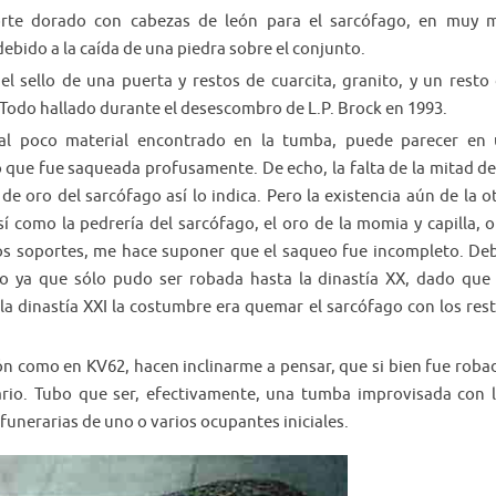
rte dorado con cabezas de león para el sarcófago, en muy 
debido a la caída de una piedra sobre el conjunto.
el sello de una puerta y restos de cuarcita, granito, y un resto
 Todo hallado durante el desescombro de L.P. Brock en 1993.
al poco material encontrado en la tumba, puede parecer en
o que fue saqueada profusamente. De echo, la falta de la mitad de
de oro del sarcófago así lo indica. Pero la existencia aún de la o
sí como la pedrería del sarcófago, el oro de la momia y capilla, o
os soportes, me hace suponer que el saqueo fue incompleto. De
 ya que sólo pudo ser robada hasta la dinastía XX, dado que
la dinastía XXI la costumbre era quemar el sarcófago con los res
ón como en KV62, hacen inclinarme a pensar, que si bien fue roba
rio. Tubo que ser, efectivamente, una tumba improvisada con 
funerarias de uno o varios ocupantes iniciales.