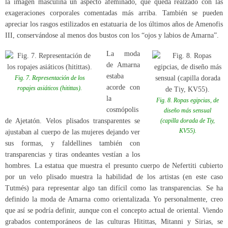
la imagen masculina un aspecto afeminado, que queda realzado con las
exageraciones corporales comentadas más arriba. También se pueden
apreciar los rasgos estilizados en estatuaria de los últimos años de Amenofis
III, conservándose al menos dos bustos con los “ojos y labios de Amarna”.
La moda
de Amarna
estaba
Fig. 7. Representación de los
acorde con
ropajes asiáticos (hitittas).
la
Fig. 8. Ropas egipcias, de
cosmópolis
diseño más sensual
de Ajetatón. Velos plisados transparentes se
(capilla dorada de Tiy,
KV55).
ajustaban al cuerpo de las mujeres dejando ver
sus formas, y faldellines también con
transparencias y tiras ondeantes vestían a los
hombres. La estatua que muestra el presunto cuerpo de Nefertiti cubierto
por un velo plisado muestra la habilidad de los artistas (en este caso
Tutmés) para representar algo tan difícil como las transparencias. Se ha
definido la moda de Amarna como orientalizada. Yo personalmente, creo
que así se podría definir, aunque con el concepto actual de oriental. Viendo
grabados contemporáneos de las culturas Hitittas, Mitanni y Sirias, se