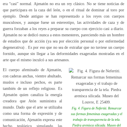
era “casi” normal. Ajenatón no era un rey clásico. No se tiene noticias de
que participara en la caza del león, o en el ritual de dominar al toro por
ejemplo. Desde antiguo se han representado a los reyes con cuerpos
musculosos, y aunque fuese un estereotipo, las actividades de caza y de
guerra forzaban a los reyes a preparar su cuerpo con ejercicio casi a diario.
Ajenatón no se dedicó nunca a estos menesteres, pareciendo más un hombre
de estudios que de acción (ya sea por elección personal o por enfermedad
degenerativa) . Es por eso que no sea de extrañar que no tuviese un cuerpo
fornido, aunque sin llegar a las deformidades exageradas mostradas en el
arte que el mismo inculcó a sus artesanos.
El cuerpo afeminado de Ajenatón,
con caderas anchas, vientre abultado,
muslos e incluso pechos, es parte
también de un reflejo religioso. Es
Ajenatón quien canaliza la energía
creadora que Atón suministra al
mundo. Dado que el arte se utilizaba
Fig. 4. Figura de Nefertiti. Remarcar
como una forma de expresión y de
sus formas femeninas exageradas y el
comunicación, Ajenatón expresa este
trabajo de transparencia de la tela.
Piedra arenisca silicada. Museo del
hecho teológico simulando las