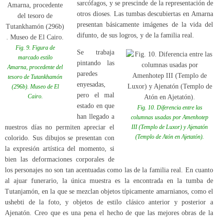
sarcófagos, y se prescinde de la representación de
otros dioses. Las tumbas descubiertas en Amarna
presentan básicamente imágenes de la vida del
difunto, de sus logros, y de la familia real.
Fig. 9. Figura de
Se trabaja
marcado estilo
pintando las
Amarna, procedente del
paredes
tesoro de Tutankhamón
enyesadas,
(296b). Museo de El
pero el mal
Cairo.
estado en que
Fig. 10. Diferencia entre las
han llegado a
columnas usadas por Amenhotep
nuestros días no permiten apreciar el
III (Templo de Luxor) y Ajenatón
(Templo de Atón en Ajetatón).
colorido. Sus dibujos se presentan con
la expresión artística del momento, si
bien las deformaciones corporales de
los personajes no son tan acentuadas como las de la familia real. En cuanto
al ajuar funerario, la única muestra es la encontrada en la tumba de
Tutanjamón, en la que se mezclan objetos típicamente amarnianos, como el
ushebti de la foto, y objetos de estilo clásico anterior y posterior a
Ajenatón. Creo que es una pena el hecho de que las mejores obras de la