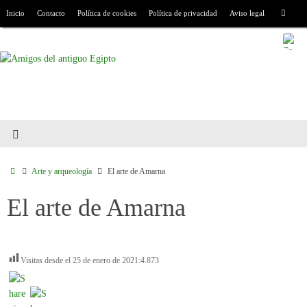
Inicio
Contacto
Política de cookies
Política de privacidad
Aviso legal
Arte y arqueología
El arte de Amarna
El arte de Amarna
Visitas desde el 25 de enero de 2021:
4.873