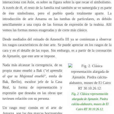
interacciona con Atón, es sobre su figura sobre la que recae el simbolismo.
A través de él, el resto de la familia real también se ve sumergida y es parte
de éste simbolismo, pero el pueblo queda totalmente aparte. La
introducción de arte Amarna en las tumbas de particulares, es debido
sencillamente a una copia de las formas de expresión de la realeza. Allí
vemos las formas menos exageradas y de corte más clásico.
Desde mediados del reinado de Amenofis III ya se comienzan a observar
los rasgos característicos de éste arte. Se puede apreciar en los rasgos de la
cara y en el detalle de las ropas. Sin embargo, es a partir de la coronación
de Ajenatón, que este arte se impone.
Nada más alcanzar la corregencia, de su
propia mano enseñó a Bak (“
el aprendíz
al que su Majestad enseñó
“, estela de
Bak, Berlín), escultor jefe de la Casa
Real, la forma de representación y
expresión que deseaba en las obras que
Fig. 2. Clásica representación
tuviesen relación con su persona.
alargada de Ajenatón. Piedra
calcita-alabastro, museo de El
Un rasgo muy común en el arte de
Cairo RT 30.10.26.12.
Amarna, son las dos marcas horizontales