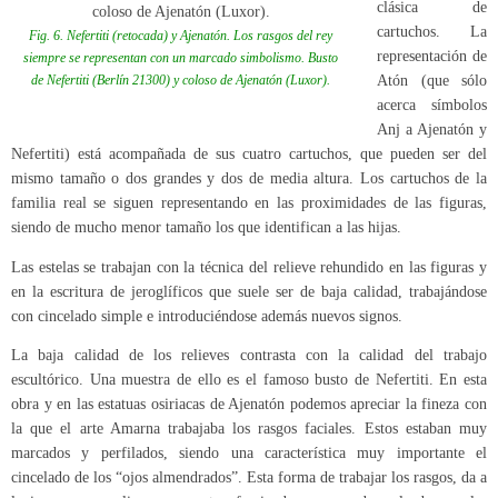
clásica de
cartuchos. La
Fig. 6. Nefertiti (retocada) y Ajenatón. Los rasgos del rey
representación de
siempre se representan con un marcado simbolismo. Busto
de Nefertiti (Berlín 21300) y coloso de Ajenatón (Luxor).
Atón (que sólo
acerca símbolos
Anj a Ajenatón y
Nefertiti) está acompañada de sus cuatro cartuchos, que pueden ser del
mismo tamaño o dos grandes y dos de media altura. Los cartuchos de la
familia real se siguen representando en las proximidades de las figuras,
siendo de mucho menor tamaño los que identifican a las hijas.
Las estelas se trabajan con la técnica del relieve rehundido en las figuras y
en la escritura de jeroglíficos que suele ser de baja calidad, trabajándose
con cincelado simple e introduciéndose además nuevos signos.
La baja calidad de los relieves contrasta con la calidad del trabajo
escultórico. Una muestra de ello es el famoso busto de Nefertiti. En esta
obra y en las estatuas osiriacas de Ajenatón podemos apreciar la fineza con
la que el arte Amarna trabajaba los rasgos faciales. Estos estaban muy
marcados y perfilados, siendo una característica muy importante el
cincelado de los “ojos almendrados”. Esta forma de trabajar los rasgos, da a