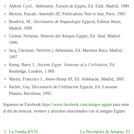
Aldred, Cyril,
Akhenatón. Faraón de Egipto,
Ed. Edaf, Madrid, 1989.
Bertran, Pascale,
Amenofis III
, Publications Nuit et Jour, Paris, 1993.
Brodrick, M.,
Diccionario de Arqueología Egipcia
, Edimat libros,
Madrid, 1999.
Grimal, Nicholas,
Historia del Antiguo Egipto,
Ed. Akal, Madrid,
1996.
Jacq, Christian, Nefertiti y Akhenatón, Ed. Martinez Roca, Madrid,
1997.
Kemp, Barry J.,
Ancient Egypt:
Anatomy of a Civilisation,
Ed.
Routledge, Londres, 1.989.
Martín, Francisco J.,
Amen-Hotep III,
Ed. Aldebarán, Madrid, 2001.
Rachet, Guy,
Diccionario de Civilización Egipcia,
Ed. Larousse
Planeta, Barcelona, 1995.
Síguenos en Facebook
https://www.facebook.com/amigos.egipto
para estar
al día de noticias, eventos y artículos relacionados con el antiguo Egipto.
La Tumba KV55
La Necrópolis de Amarna: El