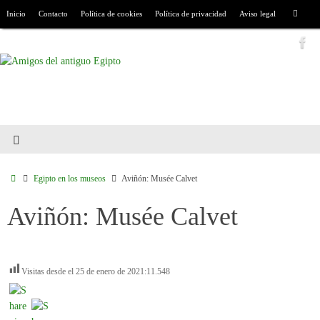
Inicio
Contacto
Política de cookies
Política de privacidad
Aviso legal
Egipto en los museos
Aviñón: Musée Calvet
Aviñón: Musée Calvet
Visitas desde el 25 de enero de 2021:
11.548