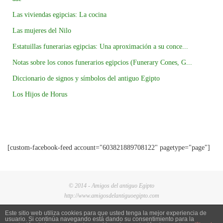
Las viviendas egipcias: La cocina
Las mujeres del Nilo
Estatuillas funerarias egipcias: Una aproximación a su conce...
Notas sobre los conos funerarios egipcios (Funerary Cones, G...
Diccionario de signos y símbolos del antiguo Egipto
Los Hijos de Horus
[custom-facebook-feed account="603821889708122" pagetype="page"]
© 2014 - Amigos del antiguo Egipto
http://www.amigosdelantiguoegipto.com
Este sitio web utiliza cookies para que usted tenga la mejor experiencia de
usuario. Si continúa navegando está dando su consentimiento para la