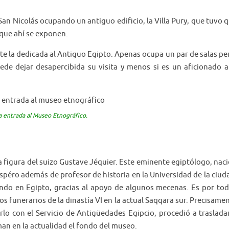
San Nicolás ocupando un antiguo edificio, la Villa Pury, que tuvo 
 que ahí se exponen.
e la dedicada al Antiguo Egipto. Apenas ocupa un par de salas pe
ede dejar desapercibida su visita y menos si es un aficionado a
la entrada al Museo Etnográfico.
 la figura del suizo Gustave Jéquier. Este eminente egiptólogo, nac
spéro además de profesor de historia en la Universidad de la ciud
ndo en Egipto, gracias al apoyo de algunos mecenas. Es por to
os funerarios de la dinastía VI en la actual Saqqara sur. Precisame
lo con el Servicio de Antigüedades Egipcio, procedió a traslada
an en la actualidad el fondo del museo.