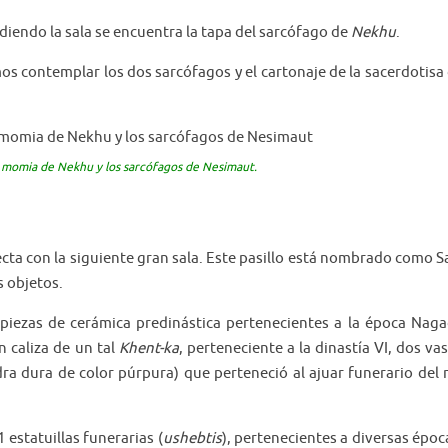
diendo la sala se encuentra la tapa del sarcófago de
Nekhu
.
mos contemplar los dos sarcófagos y el cartonaje de la sacerdotisa
 la momia de Nekhu y los sarcófagos de Nesimaut.
ecta con la siguiente gran sala. Este pasillo está nombrado como S
s objetos.
 piezas de cerámica predinástica pertenecientes a la época Nag
n caliza de un tal
Khent-ka
, perteneciente a la dinastía VI, dos va
dra dura de color púrpura) que perteneció al ajuar funerario del 
 estatuillas funerarias (
ushebtis
), pertenecientes a diversas époc