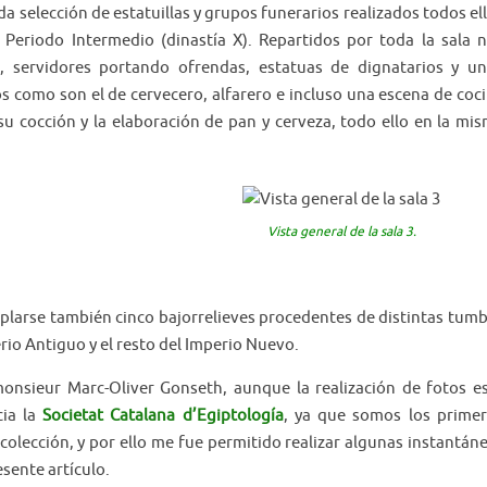
da selección de estatuillas y grupos funerarios realizados todos el
 Periodo Intermedio (dinastía X). Repartidos por toda la sala 
 servidores portando ofrendas, estatuas de dignatarios y u
os como son el de cervecero, alfarero e incluso una escena de coc
u cocción y la elaboración de pan y cerveza, todo ello en la mi
Vista general de la sala 3.
plarse también cinco bajorrelieves procedentes de distintas tum
erio Antiguo y el resto del Imperio Nuevo.
onsieur Marc-Oliver Gonseth, aunque la realización de fotos e
cia la
Societat Catalana d’Egiptología
, ya que somos los prime
colección, y por ello me fue permitido realizar algunas instantán
esente artículo.