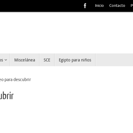
Inicio
Contacto
P
os
Miscelánea
SCE
Egipto para niños
o para descubrir
brir