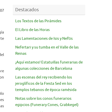
Destacados
007
Los Textos de las Pirámides
El Libro de las Horas
gía
rte
Las Lamentaciones de Isis y Neftis
Nefertari y su tumba en el Valle de las
Reinas
del
¡Aquí estamos! Estatuillas funerarias de
algunas colecciones de Barcelona
bre
con
Las escenas del rey recibiendo los
jeroglíficos de la Fiesta Sed en los
templos tebanos de época ramésida
ilo
Notas sobre los conos funerarios
les
egipcios (Funerary Cones, Grabkegel)
sas