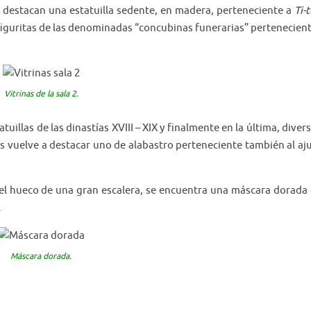
n destacan una estatuilla sedente, en madera, perteneciente a
Ti-t
 figuritas de las denominadas “concubinas funerarias” pertenecien
Vitrinas de la sala 2.
tuillas de las dinastías XVIII – XIX y finalmente en la última, diver
es vuelve a destacar uno de alabastro perteneciente también al aj
 del hueco de una gran escalera, se encuentra una máscara dorada
.
Máscara dorada.