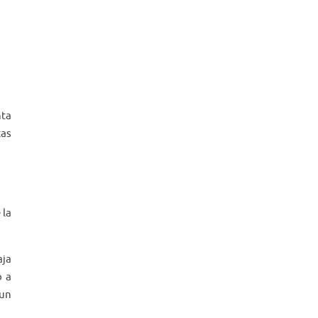
nta
tas
 la
aja
o a
 un