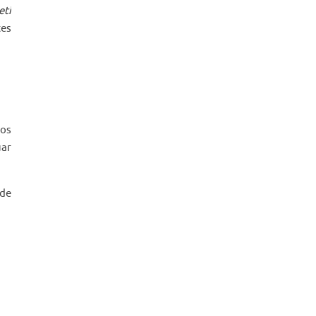
eti
tes
sos
uar
 de