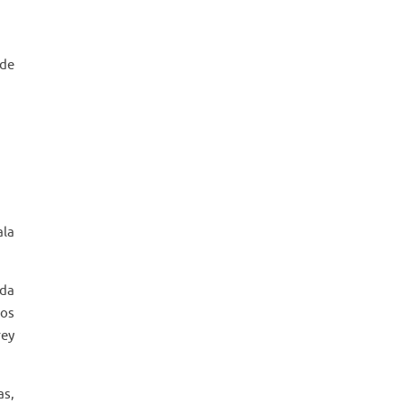
 de
ala
ada
sos
rey
as,