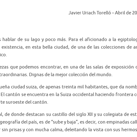
Javier Uriach Torelló – Abril de 2
 hablar de su lago y poco más. Para el aficionado a la egiptolo
 existencia, en esta bella ciudad, de una de las colecciones de a
ico.
iezas que podemos encontrar, en una de las salas de exposición 
traordinarias. Dignas de la mejor colección del mundo.
ueña ciudad suiza, de apenas treinta mil habitantes, que da nom
. El cantón se encuentra en la Suiza occidental haciendo frontera 
rte suroeste del cantón.
, de donde destacan su castillo del siglo XII y su colegiata de est
eografía del país, es de “sube y baja”, es decir, con empinadas cal
r sin prisas y con mucha calma, deleitando la vista con sus hermo