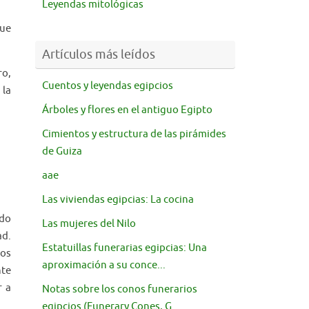
Leyendas mitológicas
que
Artículos más leídos
ro,
Cuentos y leyendas egipcios
 la
Árboles y flores en el antiguo Egipto
Cimientos y estructura de las pirámides
de Guiza
aae
Las viviendas egipcias: La cocina
ido
Las mujeres del Nilo
ad.
Estatuillas funerarias egipcias: Una
dos
aproximación a su conce...
nte
r a
Notas sobre los conos funerarios
egipcios (Funerary Cones, G...