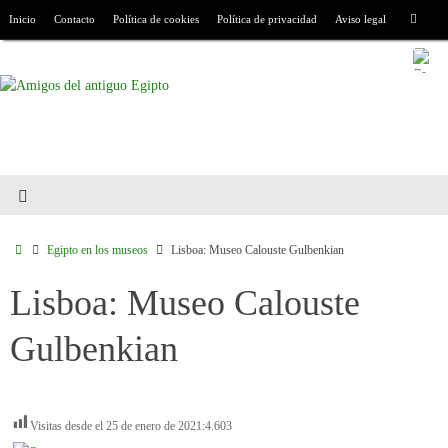
Inicio
Contacto
Política de cookies
Política de privacidad
Aviso legal
Egipto en los museos
Lisboa: Museo Calouste Gulbenkian
Lisboa: Museo Calouste
Gulbenkian
Visitas desde el 25 de enero de 2021:
4.603