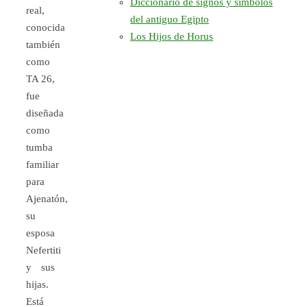
Diccionario de signos y símbolos
real,
del antiguo Egipto
conocida
Los Hijos de Horus
también
como
TA 26,
fue
diseñada
como
tumba
familiar
para
Ajenatón,
su
esposa
Nefertiti
y sus
hijas.
Está