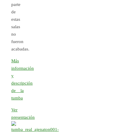
parte
de
estas
salas
no
fueron
acabadas.
Más
información
y
descripción
de la
tumba
Ver
presentación