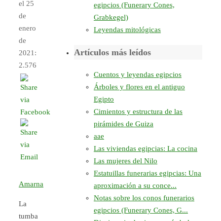
el 25
egipcios (Funerary Cones,
de
Grabkegel)
enero
Leyendas mitológicas
de
Artículos más leídos
2021:
2.576
Cuentos y leyendas egipcios
Árboles y flores en el antiguo
Egipto
Cimientos y estructura de las
pirámides de Guiza
aae
Las viviendas egipcias: La cocina
Las mujeres del Nilo
Estatuillas funerarias egipcias: Una
Amarna
aproximación a su conce...
Notas sobre los conos funerarios
La
egipcios (Funerary Cones, G...
tumba