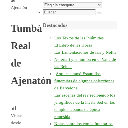
de
Secciones
Ajenatón
Búsqueda
Buscar
para:
Destacados
Tumba
Los Textos de las Pirámides
Real
El Libro de las Horas
Las Lamentaciones de Isis y Neftis
Nefertari y su tumba en el Valle de
de
las Reinas
¡Aquí estamos! Estatuillas
Ajenatón
funerarias de algunas colecciones
de Barcelona
Las escenas del rey recibiendo los
jeroglíficos de la Fiesta Sed en los
templos tebanos de época
Visitas
ramésida
desde
Notas sobre los conos funerarios