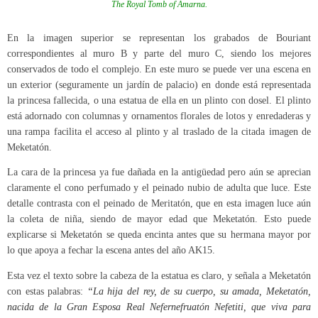
The Royal Tomb of Amarna.
En la imagen superior se representan los grabados de Bouriant
correspondientes al muro B y parte del muro C, siendo los mejores
conservados de todo el complejo. En este muro se puede ver una escena en
un exterior (seguramente un jardín de palacio) en donde está representada
la princesa fallecida, o una estatua de ella en un plinto con dosel. El plinto
está adornado con columnas y ornamentos florales de lotos y enredaderas y
una rampa facilita el acceso al plinto y al traslado de la citada imagen de
Meketatón.
La cara de la princesa ya fue dañada en la antigüedad pero aún se aprecian
claramente el cono perfumado y el peinado nubio de adulta que luce. Este
detalle contrasta con el peinado de Meritatón, que en esta imagen luce aún
la coleta de niña, siendo de mayor edad que Meketatón. Esto puede
explicarse si Meketatón se queda encinta antes que su hermana mayor por
lo que apoya a fechar la escena antes del año AK15.
Esta vez el texto sobre la cabeza de la estatua es claro, y señala a Meketatón
con estas palabras:
“La hija del rey, de su cuerpo, su amada, Meketatón,
nacida de la Gran Esposa Real Nefernefruatón Nefetiti, que viva para