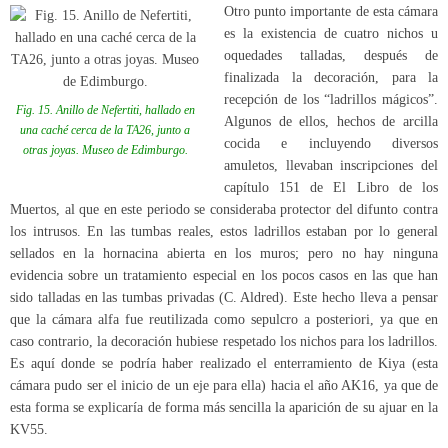
Otro punto importante de esta cámara
es la existencia de cuatro nichos u
oquedades talladas, después de
finalizada la decoración, para la
recepción de los “ladrillos mágicos”.
Fig. 15. Anillo de Nefertiti, hallado en
Algunos de ellos, hechos de arcilla
una caché cerca de la TA26, junto a
cocida e incluyendo diversos
otras joyas. Museo de Edimburgo.
amuletos, llevaban inscripciones del
capítulo 151 de El Libro de los
Muertos, al que en este periodo se consideraba protector del difunto contra
los intrusos. En las tumbas reales, estos ladrillos estaban por lo general
sellados en la hornacina abierta en los muros; pero no hay ninguna
evidencia sobre un tratamiento especial en los pocos casos en las que han
sido talladas en las tumbas privadas (C. Aldred). Este hecho lleva a pensar
que la cámara alfa fue reutilizada como sepulcro a posteriori, ya que en
caso contrario, la decoración hubiese respetado los nichos para los ladrillos.
Es aquí donde se podría haber realizado el enterramiento de Kiya (esta
cámara pudo ser el inicio de un eje para ella) hacia el año AK16, ya que de
esta forma se explicaría de forma más sencilla la aparición de su ajuar en la
KV55.