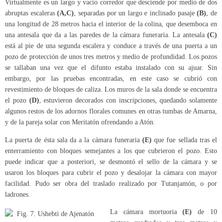
Virtualmente es un largo y vacío corredor que desciende por medio de dos
abruptas escaleras
(A,C)
, separadas por un largo e inclinado pasaje
(B)
, de
una longitud de 28 metros hacia el interior de la colina, que desemboca en
una antesala que da a las paredes de la cámara funeraria. La antesala
(C)
está al pie de una segunda escalera y conduce a través de una puerta a un
pozo de protección de unos tres metros y medio de profundidad. Los pozos
se tallaban una vez que el difunto estaba instalado con su ajuar. Sin
embargo, por las pruebas encontradas, en este caso se cubrió con
revestimiento de bloques de caliza. Los muros de la sala donde se encuentra
el pozo
(D)
, estuvieron decorados con inscripciones, quedando solamente
algunos restos de los adornos florales comunes en otras tumbas de Amarna,
y de la pareja solar con Meritatón ofrendando a Atón.
La puerta de ésta sala da a la cámara funeraria
(E)
que fue sellada tras el
enterramiento con bloques semejantes a los que cubrieron el pozo. Esto
puede indicar que a posteriori, se desmontó el sello de la cámara y se
usaron los bloques para cubrir el pozo y desalojar la cámara con mayor
facilidad. Pudo ser obra del traslado realizado por Tutanjamón, o por
ladrones.
La cámara mortuoria
(E)
de 10