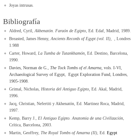
Joyas intrusas.
Bibliografía
Aldred, Cyril,
Akhenatón. Faraón de Egipto
, Ed. Edaf, Madrid, 1989.
Breasted, James Henny,
Ancients Records of Egypt (vol. II),
, Londres
1.988
Carter, Howard,
La Tumba de Tutankhamón,
Ed. Destino, Barcelona,
1990.
Davies, Norman de G.,
The Tock Tombs of el Amarna,
vols. I-VI,
Archaeological Survey of Egypt, Egypt Exploration Fund, Londres,
1905-1908.
Grimal, Nicholas,
Historia del Antiguo Egipto,
Ed. Akal, Madrid,
1996.
Jacq, Christian, Nefertiti y Akhenatón, Ed. Martinez Roca, Madrid,
1997.
Kemp, Barry J.,
El Antiguo Egipto. Anatomia de una Civilización
,
Crítica, Barcelona, 2003.
Martin, Geoffrey,
The Royal Tombs of Amarna (II)
, Ed.
Egypt