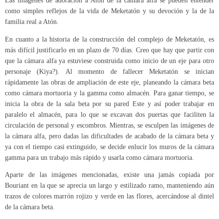
Las imágenes de adoración a Atón de la cámara alfa se pueden entender
como simples reflejos de la vida de Meketatón y su devoción y la de la
familia real a Atón.
En cuanto a la historia de la construcción del complejo de Meketatón, es
más difícil justificarlo en un plazo de 70 días. Creo que hay que partir con
que la cámara alfa ya estuviese construida como inicio de un eje para otro
personaje (Kiya?). Al momento de fallecer Meketatón se inician
rápidamente las obras de ampliación de este eje, planeando la cámara beta
como cámara mortuoria y la gamma como almacén. Para ganar tiempo, se
inicia la obra de la sala beta por su pared Este y así poder trabajar en
paralelo el almacén, para lo que se excavan dos puertas que faciliten la
circulación de personal y escombros. Mientras, se esculpen las imágenes de
la cámara alfa, pero dadas las dificultades de acabado de la cámara beta y
ya con el tiempo casi extinguido, se decide enlucir los muros de la cámara
gamma para un trabajo más rápido y usarla como cámara mortuoria.
Aparte de las imágenes mencionadas, existe una jamás copiada por
Bouriant en la que se aprecia un largo y estilizado ramo, manteniendo aún
trazos de colores marrón rojizo y verde en las flores, acercándose al dintel
de la cámara beta.