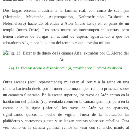
Dos largas escenas muestran a la familia real, con cinco de sus hijas
(Meritatón, Meketatón, Anjesenpaatón, Nefernefruatón Ta-sherit y
Nefernefrure) haciendo ofrendas a Atón (muro Este) en el patio de un
templo (muro Oeste). Los otros muros se interrumpen en puertas, pero
tienen relieves de aurigas en actitud de espera, aguardando a que los
adoradores salgan por la puerta del templo con su escolta militar.
Fig. 13. Escenas de duelo de la cámara Alfa, extraidas por C. Aldred del Atonou.
Otras escenas (aquí representadas) muestran al rey y a la reina en una
cámara haciendo duelo por la muerte de una mujer, reina o princesa, sobre
un camastro funerario. En la escena superior, los rayos de Atón entran en la
habitación del palacio (representada como en la cámara gamma), pero en la
escena que la sigue (inferior) los rayos de Atón ya no aparecen,
significando quizás la noche de vigilia. Fuera de la habitación las
plañideras y cortesanos gimen y se lanzan cenizas sobre sus cabellos. Otra
vez, como en la cámara gamma, vemos un visir con su ancho manto al