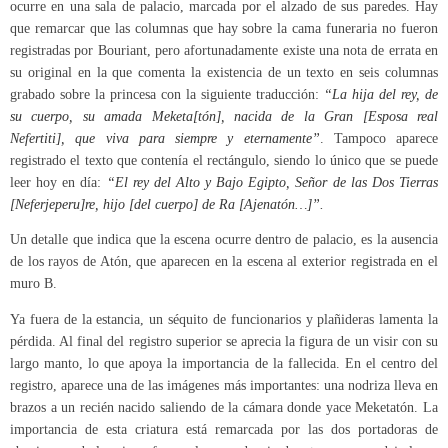
ocurre en una sala de palacio, marcada por el alzado de sus paredes. Hay
que remarcar que las columnas que hay sobre la cama funeraria no fueron
registradas por Bouriant, pero afortunadamente existe una nota de errata en
su original en la que comenta la existencia de un texto en seis columnas
grabado sobre la princesa con la siguiente traducción:
“La hija del rey, de
su cuerpo, su amada Meketa[tón], nacida de la Gran [Esposa real
Nefertiti], que viva para siempre y eternamente”
. Tampoco aparece
registrado el texto que contenía el rectángulo, siendo lo único que se puede
leer hoy en día:
“El rey del Alto y Bajo Egipto, Señor de las Dos Tierras
[Neferjeperu]re, hijo [del cuerpo] de Ra [Ajenatón…]”.
Un detalle que indica que la escena ocurre dentro de palacio, es la ausencia
de los rayos de Atón, que aparecen en la escena al exterior registrada en el
muro B.
Ya fuera de la estancia, un séquito de funcionarios y plañideras lamenta la
pérdida. Al final del registro superior se aprecia la figura de un visir con su
largo manto, lo que apoya la importancia de la fallecida. En el centro del
registro, aparece una de las imágenes más importantes: una nodriza lleva en
brazos a un recién nacido saliendo de la cámara donde yace Meketatón. La
importancia de esta criatura está remarcada por las dos portadoras de