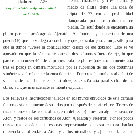
metros cuadrados y tres metros y
medio de altura, tiene una zona de
Fig. 7. Ushebti de Ajenatón hallado
cripta de 33 cm de profundidad
en la TA26.
flanqueada por dos columnas de
piedra. Es aquí donde se encuentra un
plinto para el sarcófago de Ajenatón. Al fondo hay la apertura de una
puerta
(F)
que no se llegó a concluir y que podía dar paso a un pasillo para
que la tumba tuviese la configuración clásica de eje doblado. Esto se ve
apoyado en que la cámara dispone de dos columnas fuera de eje, lo que
parece una conversión de la primera sala de pilares (que normalmente está
tras el pozo) en cámara mortuoria por la supresión de las dos columnas
simétricas y el rebaje de la zona de cripta. Dado que la tumba real debió de
ser unas de las primeras en construirse, es extraña esta paralización de las
obras, aunque más adelante se intenta explicar.
Los relieves e inscripciones tallados en los muros enlucidos de esta cámara
fueron casi enteramente destruidos poco después de morir el rey. Trazos de
inscripciones en las zonas altas (cerca del techo) muestran algunos rayos de
Atón, y restos de los cartuchos de Atón, Ajenatón y Nefertiti. Por los pocos
trazos que quedan, las escenas representadas en esta cámara hacían
referencia a ofrendas a Atón y a los utensilios y ajuar del fallecido.