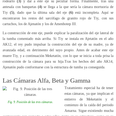
rodearlo
(3)
y dar a este eje su peculiar forma. Finalmente, tras una
antesala con banquetas
(4)
se llega a la que sería la cámara mortuoria de
Tiy
(5)
, dado que la última sala del eje
(6)
está incompleta. Aquí se
encontraron los restos del sarcófago de granito rojo de Tiy, con sus
cartuchos, los de Ajenatón y los de Amenhotep III.
La construcción de este eje, puede explicar la paralización del eje lateral de
la tumba comentado más arriba. Si Tiy se instala en Ajetatón en el año
AK12, el rey pudo impulsar la construcción del eje de su madre, ya de
avanzada edad, en detrimento del suyo propio. Antes de acabar este eje
muere Tiy, y a continuación Meketatón, con lo que se inicia a toda prisa la
construcción de la cámara para su hija.Tras los hechos del año AK14,
Ajenatón pudo conformarse con la estructura de tumba ya conseguida.
Las Cámaras Alfa, Beta y Gamma
Tratamiento especial ha de tener
estas cámaras, ya que implican el
entierro de Meketatón y el
Fig. 9. Posición de las tres cámaras.
comienzo de la caída del periodo
Amarna. Sigue existiendo mucha