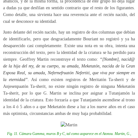
abanicos, y de la misma forma, la procedencia de este grupo no deja lugar
a dudas ya que desfilan en sentido contrario que el resto de los figurantes.
Como detalle, una sirvienta hace una reverencia ante el recién nacido, del
cual se desconoce su identidad.
Justo delante del recién nacido, hay un registro de dos columnas que debían
de identificarlo, pero que desgraciadamente Bouriant no registró y ya ha
desaparecido casi completamente. Existe una nota en su obra, intenta una
reconstrucción del texto, pero la identidad de la criatura se ha perdido para
siempre. Geoffrey Martin reconstruye el texto como:
“[Nombre], nacid@
de la hija del rey, de su cuerpo, su amada, Meketatón, nacida de la Gran
Esposa Real, su amada, Nefernefruatón Nefertiti, que viva por siempre en
la eternidad”.
Así como existen registros de Meritatón Ta-sherit y de
Anjesenpaatón Ta-sherit, no existe ningún registro de ninguna Meketatón
Ta-sherit, por lo que G. Martin se inclina por asignar a Tutanjamón la
identidad de la criatura. Esto forzaría a que Tutanjamón ascendiese al trono
a los 4 ó 5 años o a que Meketatón diese a luz a los nueve años en el caso
más optimista, circunstancias ambas de muy baja probabilidad.
Fig. 11. Cámara Gamma, muros B y C, tal como aoparece en el Atonou. Martin, G.,