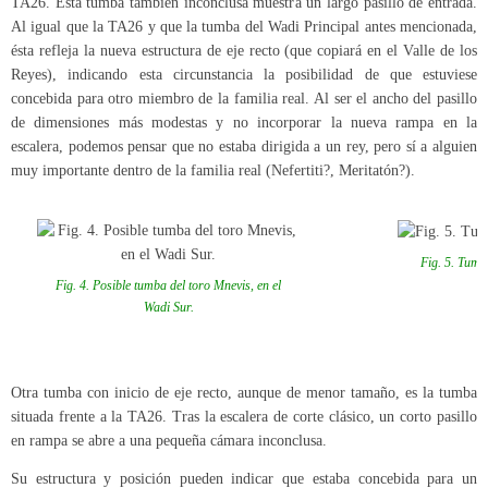
TA26. Esta tumba también inconclusa muestra un largo pasillo de entrada.
Al igual que la TA26 y que la tumba del Wadi Principal antes mencionada,
ésta refleja la nueva estructura de eje recto (que copiará en el Valle de los
Reyes), indicando esta circunstancia la posibilidad de que estuviese
concebida para otro miembro de la familia real. Al ser el ancho del pasillo
de dimensiones más modestas y no incorporar la nueva rampa en la
escalera, podemos pensar que no estaba dirigida a un rey, pero sí a alguien
muy importante dentro de la familia real (Nefertiti?, Meritatón?).
Fig. 5. Tumb
Fig. 4. Posible tumba del toro Mnevis, en el
Wadi Sur.
Otra tumba con inicio de eje recto, aunque de menor tamaño, es la tumba
situada frente a la TA26. Tras la escalera de corte clásico, un corto pasillo
en rampa se abre a una pequeña cámara inconclusa.
Su estructura y posición pueden indicar que estaba concebida para un