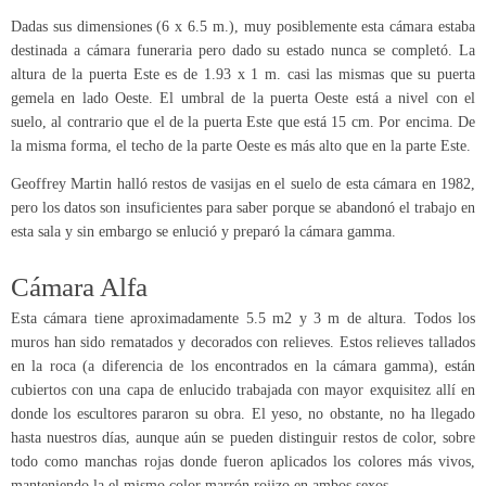
Dadas sus dimensiones (6 x 6.5 m.), muy posiblemente esta cámara estaba
destinada a cámara funeraria pero dado su estado nunca se completó. La
altura de la puerta Este es de 1.93 x 1 m. casi las mismas que su puerta
gemela en lado Oeste. El umbral de la puerta Oeste está a nivel con el
suelo, al contrario que el de la puerta Este que está 15 cm. Por encima. De
la misma forma, el techo de la parte Oeste es más alto que en la parte Este.
Geoffrey Martin halló restos de vasijas en el suelo de esta cámara en 1982,
pero los datos son insuficientes para saber porque se abandonó el trabajo en
esta sala y sin embargo se enlució y preparó la cámara gamma.
Cámara Alfa
Esta cámara tiene aproximadamente 5.5 m2 y 3 m de altura. Todos los
muros han sido rematados y decorados con relieves. Estos relieves tallados
en la roca (a diferencia de los encontrados en la cámara gamma), están
cubiertos con una capa de enlucido trabajada con mayor exquisitez allí en
donde los escultores pararon su obra. El yeso, no obstante, no ha llegado
hasta nuestros días, aunque aún se pueden distinguir restos de color, sobre
todo como manchas rojas donde fueron aplicados los colores más vivos,
manteniendo la el mismo color marrón rojizo en ambos sexos.