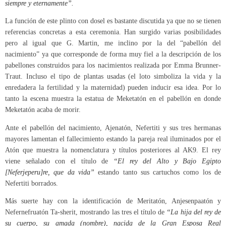
siempre y eternamente”.
La función de este plinto con dosel es bastante discutida ya que no se tienen
referencias concretas a esta ceremonia. Han surgido varias posibilidades
pero al igual que G. Martin, me inclino por la del “pabellón del
nacimiento” ya que corresponde de forma muy fiel a la descripción de los
pabellones construidos para los nacimientos realizada por Emma Brunner-
Traut. Incluso el tipo de plantas usadas (el loto simboliza la vida y la
enredadera la fertilidad y la maternidad) pueden inducir esa idea. Por lo
tanto la escena muestra la estatua de Meketatón en el pabellón en donde
Meketatón acaba de morir.
Ante el pabellón del nacimiento, Ajenatón, Nefertiti y sus tres hermanas
mayores lamentan el fallecimiento estando la pareja real iluminados por el
Atón que muestra la nomenclatura y títulos posteriores al AK9. El rey
viene señalado con el título de
“El rey del Alto y Bajo Egipto
[Neferjeperu]re, que da vida”
estando tanto sus cartuchos como los de
Nefertiti borrados.
Más suerte hay con la identificación de Meritatón, Anjesenpaatón y
Nefernefruatón Ta-sherit, mostrando las tres el título de
“La hija del rey de
su cuerpo, su amada (nombre), nacida de la Gran Esposa Real