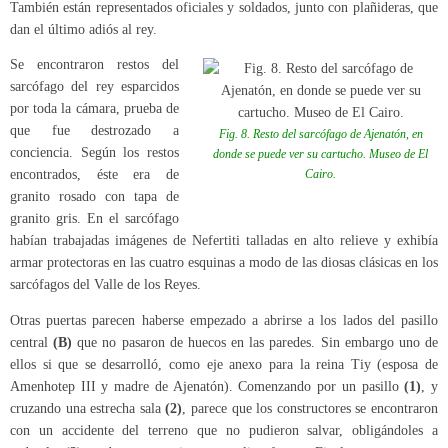
También están representados oficiales y soldados, junto con plañideras, que
dan el último adiós al rey.
Se encontraron restos del
sarcófago del rey esparcidos
por toda la cámara, prueba de
que fue destrozado a
Fig. 8. Resto del sarcófago de Ajenatón, en
conciencia. Según los restos
donde se puede ver su cartucho. Museo de El
encontrados, éste era de
Cairo.
granito rosado con tapa de
granito gris. En el sarcófago
habían trabajadas imágenes de Nefertiti talladas en alto relieve y exhibía
armar protectoras en las cuatro esquinas a modo de las diosas clásicas en los
sarcófagos del Valle de los Reyes.
Otras puertas parecen haberse empezado a abrirse a los lados del pasillo
central
(B)
que no pasaron de huecos en las paredes. Sin embargo uno de
ellos si que se desarrolló, como eje anexo para la reina Tiy (esposa de
Amenhotep III y madre de Ajenatón). Comenzando por un pasillo
(1)
, y
cruzando una estrecha sala
(2)
, parece que los constructores se encontraron
con un accidente del terreno que no pudieron salvar, obligándoles a