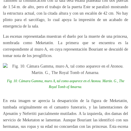
También la comunicación con la sala beta estaba planeada con dos puertas
de 1.54 m. de alto, pero el trabajo de la puerta Este se paralizó mostrando
la estructura actual, con la citada altura y con un escalón de 42 cm. No hay
plinto para el sarcófago, lo cual apoya la impresión de un acabado de
emergencia de la sala.
Las escenas representadas muestran el duelo por la muerte de una princesa,
nombrada como Meketatón. La primera que se encuentra es la
correspondiente al muro A, en cuya representación Bouriant se descuidó de
tomar nota de los jeroglíficos.
Fig. 10. Cámara Gamma, muro A, tal como aoparece en el Atonou. Martin. G., The
Royal Tomb of Amarna.
En esta imagen se aprecia la desaparición de la figura de Meketatón,
tumbada originalmente en el camastro funerario, y las lamentaciones de
Ajenatón y Nefertiti parcialmente mutilados. A la izquierda, dos damas del
servicio de Meketaton se lamentan. Aunque Bouriant las identificó con sus
hermanas, sus ropas y su edad no concuerdan con las princesas. Esta escena