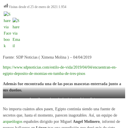
Visitas desde el 25 de enero de 2021:
1.954
Fuente: SDP Noticias ( Ximena Molina ) – 04/04/2019
https://www.sdpnoticias.com/estilo-de-vida/2019/04/04/encuentran-en-
egipto-deposito-de-momias-en-tumba-de-tres-pisos
Además fue encontrada una de las pocas mascotas enterrada junto a
sus dueños.
Arqueólogo en la tumba faraónica, en Lúxor, Egipto
Foto propiedad de: Universidad de La Laguna / EFE
No importa cuántos años pasen, Egipto continúa siendo una fuente de
secretos que, hasta el momento, parecen inagotables. Así, un equipo de
arqueólogos
españoles dirigido por Miguel
Angel Molinero
, informó de
nuevos hallazgos en
Lúxor
tras una expedición que duró más de siete