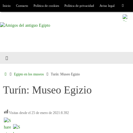
Inicio
Contacto
Política de cookies
Política de privacidad
Aviso legal
Egipto en los museos
Turín: Museo Egizio
Turín: Museo Egizio
Visitas desde el 25 de enero de 2021:
8.392