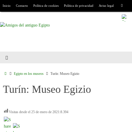
Inicio
Contacto
Política de cookies
Política de privacidad
Aviso legal
Egipto en los museos
Turín: Museo Egizio
Turín: Museo Egizio
Visitas desde el 25 de enero de 2021:
8.394