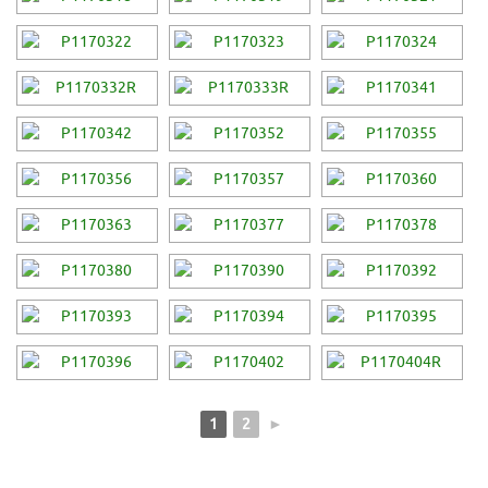
1
2
►