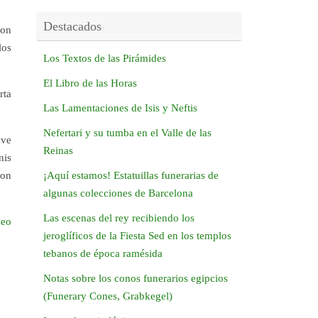
Destacados
con
los
Los Textos de las Pirámides
El Libro de las Horas
rta
Las Lamentaciones de Isis y Neftis
Nefertari y su tumba en el Valle de las
eve
Reinas
nis
ron
¡Aquí estamos! Estatuillas funerarias de
algunas colecciones de Barcelona
Las escenas del rey recibiendo los
seo
jeroglíficos de la Fiesta Sed en los templos
tebanos de época ramésida
Notas sobre los conos funerarios egipcios
(Funerary Cones, Grabkegel)