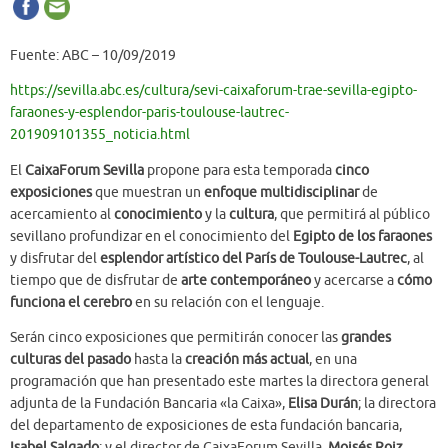
Fuente: ABC – 10/09/2019
https://sevilla.abc.es/cultura/sevi-caixaforum-trae-sevilla-egipto-
faraones-y-esplendor-paris-toulouse-lautrec-
201909101355_noticia.html
El
CaixaForum Sevilla
propone para esta temporada
cinco
exposiciones
que muestran un
enfoque multidisciplinar
de
acercamiento al
conocimiento
y la
cultura
, que permitirá al público
sevillano profundizar en el conocimiento del
Egipto de los faraones
y disfrutar del
esplendor artístico del París de Toulouse-Lautrec
, al
tiempo que de disfrutar de
arte contemporáneo
y acercarse a
cómo
funciona el cerebro
en su relación con el lenguaje.
Serán cinco exposiciones que permitirán conocer las
grandes
culturas del pasado
hasta la
creación más actual
, en una
programación que han presentado este martes la directora general
adjunta de la Fundación Bancaria «la Caixa»,
Elisa Durán
; la directora
del departamento de exposiciones de esta fundación bancaria,
Isabel Salgado
; y el director de CaixaForum Sevilla,
Moisés Roiz
.