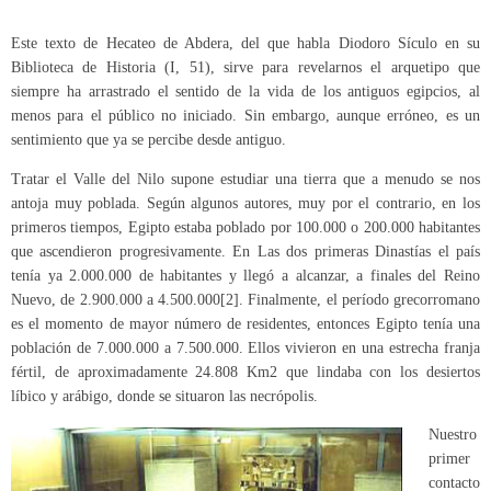
Este texto de Hecateo de Abdera, del que habla Diodoro Sículo en su
Biblioteca de Historia (I, 51), sirve para revelarnos el arquetipo que
siempre ha arrastrado el sentido de la vida de los antiguos egipcios, al
menos para el público no iniciado. Sin embargo, aunque erróneo, es un
sentimiento que ya se percibe desde antiguo.
Tratar el Valle del Nilo supone estudiar una tierra que a menudo se nos
antoja muy poblada. Según algunos autores, muy por el contrario, en los
primeros tiempos, Egipto estaba poblado por 100.000 o 200.000 habitantes
que ascendieron progresivamente. En Las dos primeras Dinastías el país
tenía ya 2.000.000 de habitantes y llegó a alcanzar, a finales del Reino
Nuevo, de 2.900.000 a 4.500.000
[2]
. Finalmente, el período grecorromano
es el momento de mayor número de residentes, entonces Egipto tenía una
población de 7.000.000 a 7.500.000. Ellos vivieron en una estrecha franja
fértil, de aproximadamente 24.808 Km2 que lindaba con los desiertos
líbico y arábigo, donde se situaron las necrópolis.
Nuestro
primer
contacto