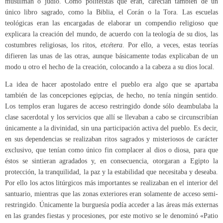
musulmán o judío. Como politeístas que eran, carecían también de un
único libro sagrado, como la Biblia, el Corán o la Tora. Las escuelas
teológicas eran las encargadas de elaborar un compendio religioso que
explicara la creación del mundo, de acuerdo con la teología de su dios, las
costumbres religiosas, los ritos,
etcétera
. Por ello, a veces, estas teorías
difieren las unas de las otras, aunque básicamente todas explicaban de un
modo u otro el hecho de la creación, colocando a la cabeza a su dios local.
La idea de hacer apostolado entre el pueblo era algo que se apartaba
también de las concepciones egipcias, de hecho, no tenía ningún sentido.
Los templos eran lugares de acceso restringido donde sólo deambulaba la
clase sacerdotal y los servicios que allí se llevaban a cabo se circunscribían
únicamente a la divinidad, sin una participación activa del pueblo. Es decir,
en sus dependencias se realizaban ritos sagrados y misteriosos de carácter
exclusivo, que tenían como único fin complacer al dios o diosa, para que
éstos se sintieran agradados y, en consecuencia, otorgaran a Egipto la
protección, la tranquilidad, la paz y la estabilidad que necesitaba y deseaba.
Por ello los actos litúrgicos más importantes se realizaban en el interior del
santuario, mientras que las zonas exteriores eran solamente de acceso semi-
restringido. Únicamente la burguesía podía acceder a las áreas más externas
en las grandes fiestas y procesiones, por este motivo se le denominó «Patio