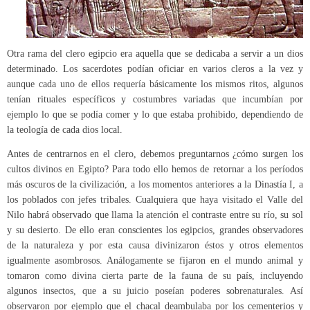
Otra rama del clero egipcio era aquella que se dedicaba a servir a un dios
determinado. Los sacerdotes podían oficiar en varios cleros a la vez y
aunque cada uno de ellos requería básicamente los mismos ritos, algunos
tenían rituales específicos y costumbres variadas que incumbían por
ejemplo lo que se podía comer y lo que estaba prohibido, dependiendo de
la teología de cada dios local.
Antes de centrarnos en el clero, debemos preguntarnos ¿cómo surgen los
cultos divinos en Egipto? Para todo ello hemos de retornar a los períodos
más oscuros de la civilización, a los momentos anteriores a la Dinastía I, a
los poblados con jefes tribales. Cualquiera que haya visitado el Valle del
Nilo habrá observado que llama la atención el contraste entre su río, su sol
y su desierto. De ello eran conscientes los egipcios, grandes observadores
de la naturaleza y por esta causa divinizaron éstos y otros elementos
igualmente asombrosos. Análogamente se fijaron en el mundo animal y
tomaron como divina cierta parte de la fauna de su país, incluyendo
algunos insectos, que a su juicio poseían poderes sobrenaturales. Así
observaron por ejemplo que el chacal deambulaba por los cementerios y