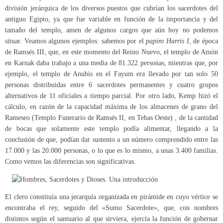
división jerárquica de los diversos puestos que cubrían los sacerdotes del
antiguo Egipto, ya que fue variable en función de la importancia y del
tamaño del templo, amen de algunos cargos que aún hoy no podemos
situar. Veamos algunos ejemplos: sabemos por el
papiro Harris I
, de época
de Ramsés III, que, en este momento del Reino Nuevo, el templo de Amón
en Karnak daba trabajo a una media de 81.322 personas, mientras que, por
ejemplo, el templo de Anubis en el Fayum era llevado por tan solo 50
personas distribuidas entre 6 sacerdotes permanentes y cuatro grupos
alternativos de 11 oficiales a tiempo parcial. Por otro lado, Kemp hizó el
cálculo, en razón de la capacidad máxima de los almacenes de grano del
Rameseo (Templo Funerario de Ramsés II, en Tebas Oeste) , de la cantidad
de bocas que solamente este templo podía alimentar, llegando a la
conclusión de que, podían dar sustento a un número comprendido entre las
17.000 y las 20.000 personas, o lo que es lo mismo, a unas 3.400 familias.
Como vemos las diferencias son significativas.
El clero constituía una jerarquía organizada en pirámide en cuyo vértice se
encontraba el rey, seguido del «Sumo Sacerdote», que, con nombres
distintos según el santuario al que sirviera, ejercía la función de gobernar