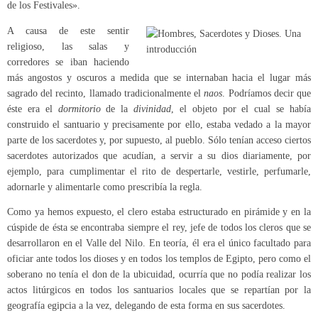
de los Festivales».
A causa de este sentir
religioso, las salas y
corredores se iban haciendo
más angostos y oscuros a medida que se internaban hacia el lugar más
sagrado del recinto, llamado tradicionalmente el
naos
. Podríamos decir que
éste era el
dormitorio
de la
divinidad
, el objeto por el cual se había
construido el santuario y precisamente por ello, estaba vedado a la mayor
parte de los sacerdotes y, por supuesto, al pueblo. Sólo tenían acceso ciertos
sacerdotes autorizados que acudían, a servir a su dios diariamente, por
ejemplo, para cumplimentar el rito de despertarle, vestirle, perfumarle,
adornarle y alimentarle como prescribía la regla.
Como ya hemos expuesto, el clero estaba estructurado en pirámide y en la
cúspide de ésta se encontraba siempre el rey, jefe de todos los cleros que se
desarrollaron en el Valle del Nilo. En teoría, él era el único facultado para
oficiar ante todos los dioses y en todos los templos de Egipto, pero como el
soberano no tenía el don de la ubicuidad, ocurría que no podía realizar los
actos litúrgicos en todos los santuarios locales que se repartían por la
geografía egipcia a la vez, delegando de esta forma en sus sacerdotes.