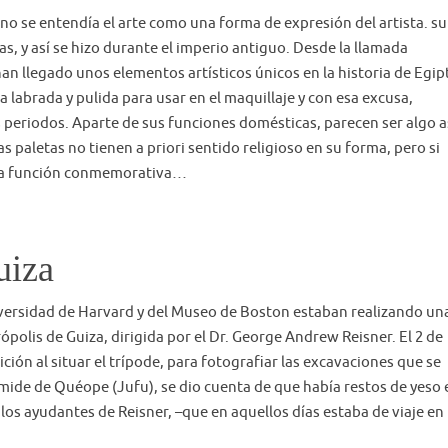
 no se entendía el arte como una forma de expresión del artista. su
s, y así se hizo durante el imperio antiguo. Desde la llamada
 han llegado unos elementos artísticos únicos en la historia de Egip
a labrada y pulida para usar en el maquillaje y con esa excusa,
 periodos. Aparte de sus funciones domésticas, parecen ser algo a
 paletas no tienen a priori sentido religioso en su forma, pero si
una función conmemorativa…
uiza
iversidad de Harvard y del Museo de Boston estaban realizando un
polis de Guiza, dirigida por el Dr. George Andrew Reisner. El 2 de
ción al situar el trípode, para fotografiar las excavaciones que se
ámide de Quéope (Jufu), se dio cuenta de que había restos de yeso 
 los ayudantes de Reisner, –que en aquellos días estaba de viaje en