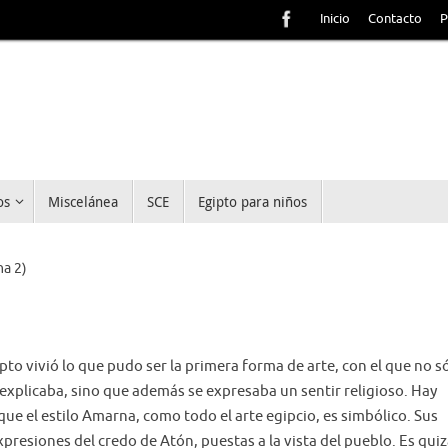
Inicio
Contacto
P
os
Miscelánea
SCE
Egipto para niños
a 2)
to vivió lo que pudo ser la primera forma de arte, con el que no s
 explicaba, sino que además se expresaba un sentir religioso. Hay
ue el estilo Amarna, como todo el arte egipcio, es simbólico. Sus
xpresiones del credo de Atón, puestas a la vista del pueblo. Es qui