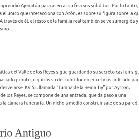
mprendió Ajenatón para acercar su fe a sus súbditos. Por lo tanto,
 el único que interacciona con Atón, es sobre su figura sobre la q
A través de él, el resto de la familia real también se ve sumergida y
lismo…
ica del Valle de los Reyes sigue guardando su secreto casi un sig
asiado pronto, o quizás su descubridor no era el más indicado pa
 desvelarse. KV 55, llamada “Tumba de la Reina Tiy” por Ayrton,
lle de los Reyes, se compone de una entrada, que da paso a una
 a la cámara funeraria. Un nicho a medio construir sale de su pare
erio Antiguo