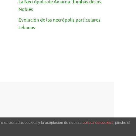
La Necrópolis de Amarna: Tumbas de los
Nobles
Evolución de las necrópolis particulares
tebanas
as mencionadas cookies y la aceptación de nuestra
política de cookies
, pinche el
Creado con
Tempera
&
WordPress.