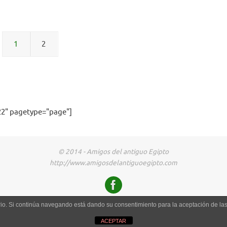
1
2
2" pagetype="page"]
© 2014 - Amigos del antiguo Egipto
http://www.amigosdelantiguoegipto.com
uario. Si continúa navegando está dando su consentimiento para la aceptación de l
ACEPTAR