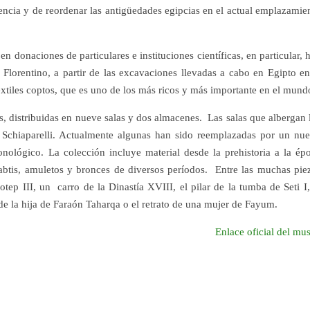
encia y de reordenar las antigüedades egipcias en el actual emplazamie
en donaciones de particulares e instituciones científicas, en particular, 
 Florentino, a partir de las excavaciones llevadas a cabo en Egipto en
extiles coptos, que es uno de los más ricos y más importante en el mund
 distribuidas en nueve salas y dos almacenes. Las salas que albergan 
 Schiaparelli. Actualmente algunas han sido reemplazadas por un nu
ológico. La colección incluye material desde la prehistoria a la ép
shabtis, amuletos y bronces de diversos períodos. Entre las muchas pie
ep III, un carro de la Dinastía XVIII, el pilar de la tumba de Seti I,
de la hija de Faraón Taharqa o el retrato de una mujer de Fayum.
Enlace oficial del mu