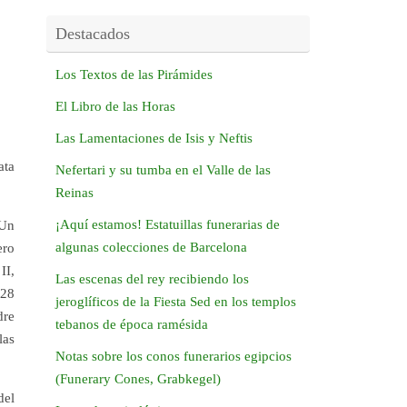
Destacados
Los Textos de las Pirámides
El Libro de las Horas
Las Lamentaciones de Isis y Neftis
ata
Nefertari y su tumba en el Valle de las
Reinas
¡Aquí estamos! Estatuillas funerarias de
 Un
algunas colecciones de Barcelona
ero
II,
Las escenas del rey recibiendo los
828
jeroglíficos de la Fiesta Sed en los templos
dre
tebanos de época ramésida
las
Notas sobre los conos funerarios egipcios
(Funerary Cones, Grabkegel)
del