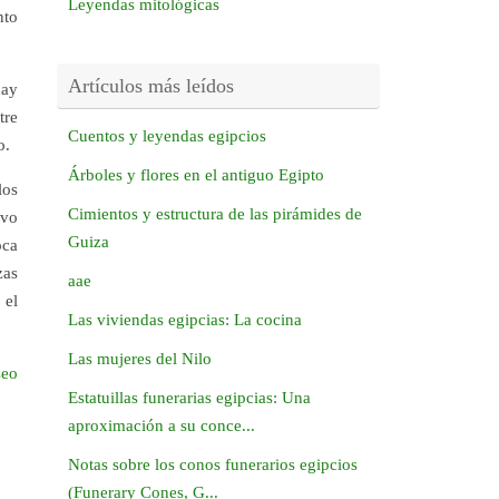
Leyendas mitológicas
nto
Artículos más leídos
hay
tre
Cuentos y leyendas egipcios
o.
Árboles y flores en el antiguo Egipto
los
Cimientos y estructura de las pirámides de
evo
Guiza
oca
zas
aae
 el
Las viviendas egipcias: La cocina
Las mujeres del Nilo
seo
Estatuillas funerarias egipcias: Una
aproximación a su conce...
Notas sobre los conos funerarios egipcios
(Funerary Cones, G...