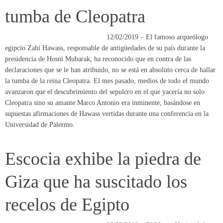
declaraciones que se le han atribuido, no se está en absoluto cerca de hallar
la tumba de la reina Cleopatra. El mes pasado, medios de todo el mundo
avanzaron que el descubrimiento del sepulcro en el que yacería no solo
Cleopatra sino su amante Marco Antonio era inminente, basándose en
supuestas afirmaciones de Hawass vertidas durante una conferencia en la
Universidad de Palermo.
Escocia exhibe la piedra de
Giza que ha suscitado los
recelos de Egipto
08/02/2019 – El Museo Nacional de
Escocia expone desde este viernes una piedra de la Gran Pirámide de Giza,
la última de las siete maravillas del mundo antiguo, que ha desatado los
recelos de Egipto acerca de si su obtención, a finales del siglo XIX, fue
lícita. La pieza es la única de su tipo que por primera vez se puede
contemplar fuera de Egipto en la muestra El antiguo Egipto redescubierto,