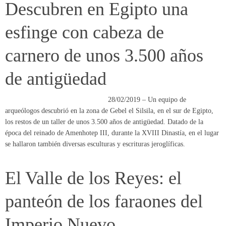
de antigüedad
28/02/2019 – Un equipo de
arqueólogos descubrió en la zona de Gebel el Silsila, en el sur de Egipto,
los restos de un taller de unos 3.500 años de antigüedad. Datado de la
época del reinado de Amenhotep III, durante la XVIII Dinastía, en el lugar
se hallaron también diversas esculturas y escrituras jeroglíficas.
El Valle de los Reyes: el
panteón de los faraones del
Imperio Nuevo
26/02/2019 – A pocos kilómetros de
Luxor, este pequeño valle acoge más de 60 tumbas que acogieron las
momias reales de muchos de los nombres más famosos de Egipto. Las
tumbas reales son verdaderas obras de arte dónde los pintores y escultores