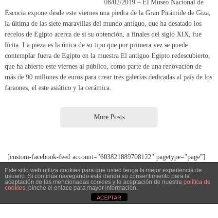
que ha abierto este viernes al público, como parte de una renovación de
más de 90 millones de euros para crear tres galerías dedicadas al país de los
faraones, el este asiático y la cerámica.
More Posts
[custom-facebook-feed account="603821889708122" pagetype="page"]
© 2014 - Amigos del antiguo Egipto
http://www.amigosdelantiguoegipto.com
Este sitio web utiliza cookies para que usted tenga la mejor experiencia de
usuario. Si continúa navegando está dando su consentimiento para la
aceptación de las mencionadas cookies y la aceptación de nuestra
política de
Creado con
Tempera
&
WordPress.
cookies
, pinche el enlace para mayor información.
ACEPTAR