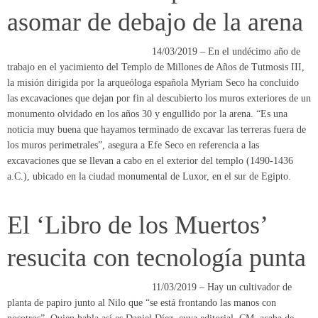
las excavaciones que dejan por fin al descubierto los muros exteriores de un
monumento olvidado en los años 30 y engullido por la arena. “Es una
noticia muy buena que hayamos terminado de excavar las terreras fuera de
los muros perimetrales”, asegura a Efe Seco en referencia a las
excavaciones que se llevan a cabo en el exterior del templo (1490-1436
a.C.), ubicado en la ciudad monumental de Luxor, en el sur de Egipto.
El ‘Libro de los Muertos’
resucita con tecnología punta
11/03/2019 – Hay un cultivador de
planta de papiro junto al Nilo que “se está frontando las manos con
nosotros”. Quien habla así es Daniel Díez, cuya editorial, CM, acaba de
lanzar 1.000 reproducciones exactas del Libro de los muertos en soporte
papiro. En concreto, de la versión del Papiro de Ani, el más importante
hallazgo de este tipo en el mundo de la egiptología. Y es posible que, desde
hace casi un milenio, nadie haya hecho un pedido de papiro procesado de
tal magnitud.