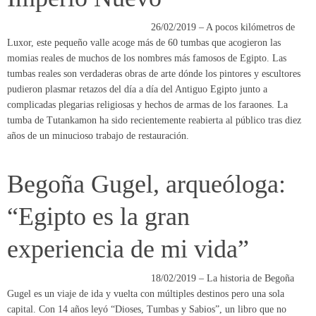
pudieron plasmar retazos del día a día del Antiguo Egipto junto a
complicadas plegarias religiosas y hechos de armas de los faraones. La
tumba de Tutankamon ha sido recientemente reabierta al público tras diez
años de un minucioso trabajo de restauración.
Begoña Gugel, arqueóloga:
“Egipto es la gran
experiencia de mi vida”
18/02/2019 – La historia de Begoña
Gugel es un viaje de ida y vuelta con múltiples destinos pero una sola
capital. Con 14 años leyó “Dioses, Tumbas y Sabios”, un libro que no
había llegado de casualidad a la biblioteca familiar. “A mi padre le habría
gustado estudiar Historia, incluso llegó a matricularse en la UNED. Desde
ese momento quise ser arqueóloga”. Tiempo después, “una bonita mañana
de septiembre”, cuando estudiaba el tercer curso de la licenciatura de
Prehistoria y Arqueología, visitó el castro celtibérico de El Raso, en