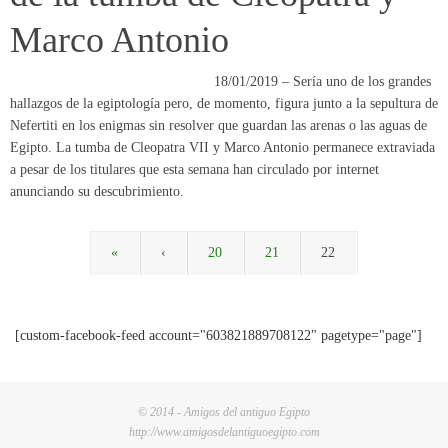
Marco Antonio
18/01/2019 – Sería uno de los grandes
hallazgos de la egiptología pero, de momento, figura junto a la sepultura de
Nefertiti en los enigmas sin resolver que guardan las arenas o las aguas de
Egipto. La tumba de Cleopatra VII y Marco Antonio permanece extraviada
a pesar de los titulares que esta semana han circulado por internet
anunciando su descubrimiento.
«
‹
20
21
22
[custom-facebook-feed account="603821889708122" pagetype="page"]
© 2014 - Amigos del antiguo Egipto
http://www.amigosdelantiguoegipto.com