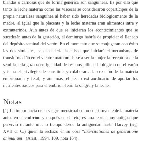
blandas o carnosas que de forma genérica son sanguíneas. Es por ello que
tanto la leche materna como las vísceras se consideraron copartícipes de la
propia naturaleza sanguínea al haber sido heredadas biológicamente de la
madre, al igual que la placenta y la leche materna eran alimentos intra y
extrauterinos. Aun antes de que se iniciaran los acontecimientos que se
sucederán antes de la gestación, el demiurgo habría de propiciar el llenado
del depósito seminal del varón. En el momento que se conjugaran con éxito
las dos simientes, se encendería la chispa que iniciará el mecanismo de
transformación en el vientre materno. Pese a ser la mujer la receptora de la
semilla, ella gozaba en igualdad de responsabilidad biológica con el varón
y tenía el privilegio de constituir y colaborar a la creación de la materia
embrionaria y fetal, y aún más, el hecho extraordinario de aportar los
nutrientes básicos para el embrión-feto: la sangre y la leche.
Notas
[1] La importancia de la sangre menstrual como constituyente de la materia
antes en el
embrión
y después en el feto, es una teoría muy antigua que
pervivió durante mucho tiempo desde la antigüedad hasta Harvey (sig.
XVII d. C.) quien la rechazó en su obra “
Exercitationes de generatione
animalium”
(Arist., 1994, 109, nota 164).