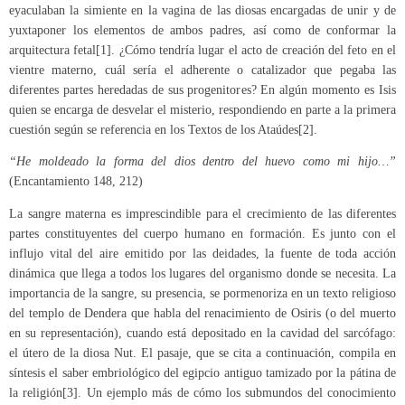
eyaculaban la simiente en la vagina de las diosas encargadas de unir y de
yuxtaponer los elementos de ambos padres, así como de conformar la
arquitectura fetal[1]. ¿Cómo tendría lugar el acto de creación del feto en el
vientre materno, cuál sería el adherente o catalizador que pegaba las
diferentes partes heredadas de sus progenitores? En algún momento es Isis
quien se encarga de desvelar el misterio, respondiendo en parte a la primera
cuestión según se referencia en los Textos de los Ataúdes[2].
“He moldeado la forma del dios dentro del huevo como mi hijo…”
(Encantamiento 148, 212)
La sangre materna es imprescindible para el crecimiento de las diferentes
partes constituyentes del cuerpo humano en formación. Es junto con el
influjo vital del aire emitido por las deidades, la fuente de toda acción
dinámica que llega a todos los lugares del organismo donde se necesita. La
importancia de la sangre, su presencia, se pormenoriza en un texto religioso
del templo de Dendera que habla del renacimiento de Osiris (o del muerto
en su representación), cuando está depositado en la cavidad del sarcófago:
el útero de la diosa Nut. El pasaje, que se cita a continuación, compila en
síntesis el saber embriológico del egipcio antiguo tamizado por la pátina de
la religión[3]. Un ejemplo más de cómo los submundos del conocimiento