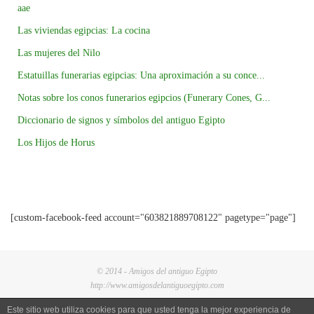
aae
Las viviendas egipcias: La cocina
Las mujeres del Nilo
Estatuillas funerarias egipcias: Una aproximación a su conce...
Notas sobre los conos funerarios egipcios (Funerary Cones, G...
Diccionario de signos y símbolos del antiguo Egipto
Los Hijos de Horus
[custom-facebook-feed account="603821889708122" pagetype="page"]
© 2014 - Amigos del antiguo Egipto
http://www.amigosdelantiguoegipto.com
Este sitio web utiliza cookies para que usted tenga la mejor experiencia de