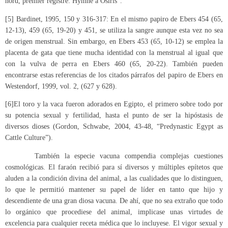
nord, premier registre: Hymne à Osiris”.
[5] Bardinet, 1995, 150 y 316-317: En el mismo papiro de Ebers 454 (65,
12-13), 459 (65, 19-20) y 451, se utiliza la sangre aunque esta vez no sea
de origen menstrual. Sin embargo, en Ebers 453 (65, 10-12) se emplea la
placenta de gata que tiene mucha identidad con la menstrual al igual que
con la vulva de perra en Ebers 460 (65, 20-22). También pueden
encontrarse estas referencias de los citados párrafos del papiro de Ebers en
Westendorf, 1999, vol. 2, (627 y 628).
[6]El toro y la vaca fueron adorados en Egipto, el primero sobre todo por
su potencia sexual y fertilidad, hasta el punto de ser la hipóstasis de
diversos dioses (Gordon, Schwabe, 2004, 43-48, “Predynastic Egypt as
Cattle Culture”).
También la especie vacuna compendia complejas cuestiones
cosmológicas. El faraón recibió para sí diversos y múltiples epítetos que
aluden a la condición divina del animal, a las cualidades que lo distinguen,
lo que le permitió mantener su papel de líder en tanto que hijo y
descendiente de una gran diosa vacuna. De ahí, que no sea extraño que todo
lo orgánico que procediese del animal, implicase unas virtudes de
excelencia para cualquier receta médica que lo incluyese. El vigor sexual y