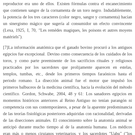
reproductor era uno de ellos. Existen fórmulas contra el encanecimiento
que contienen sangre de la cornamenta de un toro negro. Indudablemente,
la potencia de los tres caracteres (color negro, sangre y cornamenta) hacían
un sinergismo mágico que sugería al consumidor un efecto convincente
(Lexa, 1925, I, 70, “Les remèdes magiques, les poisons et autres moyens
matériels”).
[7]La información anatómica que el ganado bovino procuró a los antiguos
egipcios fue excepcional. Devino como consecuencia de los cuidados de los
toros, y como parte preeminente de los sacrificios rituales y religiosos
practicados por los sacerdotes que prolijamente aparecen en estelas,
templos, tumbas, etc., desde los primeros tiempos faraónicos hasta el
periodo romano. La disección animal fue el motor que impulsó los
primeros balbuceos de la medicina científica, hacia la evolución del método
científico. Gordon, Schwabe, 2004, 48 y 61: Los sanadores egipcios en
momentos históricos anteriores al Reino Antiguo no tenían parangón ni
competencia con sus contemporáneos, a pesar de la aparente predominancia
de las teorías fisiológicas posteriores adquiridas con racionalidad, derivadas
de las disecciones animales. El conocimiento sobre la anatomía animal se
anticipó durante mucho tiempo al de la anatomía humana. Los médicos
eran más o menos cirujanos veterinarios, y los sacerdotes “Uabu” (“los