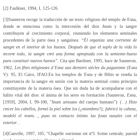
[2] Faulkner, 1994, I, 125-126.
[3]Sauneron recoge la traducción de un texto religioso del templo de Esna,
donde se menciona como la intercesión del dios Jnum y la sangre
contribuyen al crecimiento corporal, reuniendo los elementos seminales
procedentes de la parte ósea y sanguínea:
“Él organiza una corriente de
sangre en el interior de los huesos. Después de que el soplo de la vida lo
recorre todo, la sangre creó una forma apropiada con la semiente-hueso
para constituir nuevos huesos”.
Cita que Bardinet, 1995, hace de Sauneron,
1962,
Les fêtes religieuses d´Esna aux derniers siécles du paganisme
(Esna
V): 95, El Cairo, IFAO.En los templos de Esna y de Hibis se reseña la
importancia de la sangre en unión con la materia seminal como principio
constituyente de la materia ósea. Que sin duda ha de acompañarse con el
hálito vital del dios: el ánima de los seres en formación (Sauneron,
Esna
,
[1959], 2004, I, 99-100, ”Jnum artesano del cuerpo humano”):
(…) Hizo
crecer los cabellos, formó la piel sobre los (¿miembros?); fabricó la cabeza,
modeló el rostro…, puso en contacto íntimo las fosas nasales con el
exterior…
[4]Cauville, 1997, 105, “Chapelle osirienne est nº3. Scène centrale, paroid