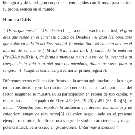
biológico y de la religión cooperaban entretejidos con firmeza para definir
su propia esencia en el mundo.
Himno a Osiris
:
“¡Osiris que preside el Occidente
(Lugar a donde van los muertos)
, el gran
dios que reside en el Iunet
(la ciudad de Dendera)
, el gran Heliopolitano
que reside en la Villa del
Escarabajo! Tu madre Nut está en cinta de ti en el
interior de su vientre
(“
Mwt.k Nwt, iwr.s im.k
”
), cuida de tu embrión
(“
swDA.s swHt.k
”
)
,
da forma armoniosa a tus huesos, da la juventud a tu
cuerpo, da la vida a tu piel para tus miembros, dilata tus vasos para tu
sangre…
[4] (Capillas osirianas, pared norte, primer registro).
Diferentes textos médicos dan firmeza a la acción aglutinadora de la sangre
en la constitución y en la creación del cuerpo humano. La importancia del
factor sanguíneo se muestra en su participación en recetas de uso capilar, y
es por eso que en el papiro de Ebers 459 (65, 19-20) y 451 (65; 8-9)[5], se
indica:
“Remedio para expulsar la sustancia que devasta los cabellos y de
cuidarlos: sangre de toro negro
[6] (el color negro usado en el presente
ejemplo o en otros, implicaba una sangre de similar característica y mayor
potencialidad)
. Será cocido en grasa/aceite. Untar muy a menudo.”