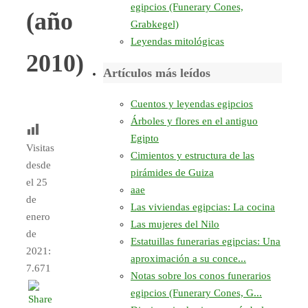
egipcios (Funerary Cones,
(año
Grabkegel)
Leyendas mitológicas
2010)
Artículos más leídos
Cuentos y leyendas egipcios
Árboles y flores en el antiguo
Egipto
Visitas
Cimientos y estructura de las
desde
pirámides de Guiza
el 25
aae
de
Las viviendas egipcias: La cocina
enero
Las mujeres del Nilo
de
Estatuillas funerarias egipcias: Una
2021:
aproximación a su conce...
7.671
Notas sobre los conos funerarios
egipcios (Funerary Cones, G...