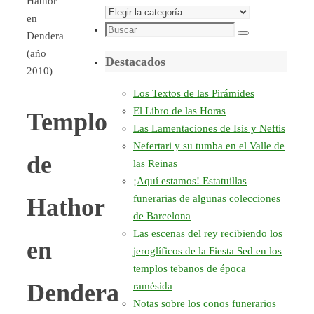
Hathor
Secciones
en
Búsqueda
Dendera
Buscar
para:
(año
Destacados
2010)
Los Textos de las Pirámides
El Libro de las Horas
Templo
Las Lamentaciones de Isis y Neftis
Nefertari y su tumba en el Valle de
de
las Reinas
¡Aquí estamos! Estatuillas
funerarias de algunas colecciones
Hathor
de Barcelona
Las escenas del rey recibiendo los
en
jeroglíficos de la Fiesta Sed en los
templos tebanos de época
Dendera
ramésida
Notas sobre los conos funerarios