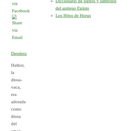
Diccionario de signos y símbolos
del antiguo Egipto
Los Hijos de Horus
Dendera
Hathor,
la
diosa-
vaca,
era
adorada
como
diosa
del