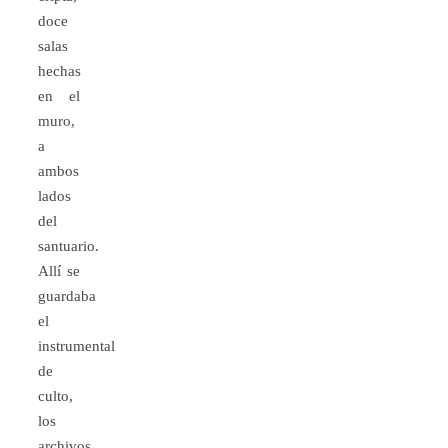
doce
salas
hechas
en el
muro,
a
ambos
lados
del
santuario.
Allí se
guardaba
el
instrumental
de
culto,
los
archivos