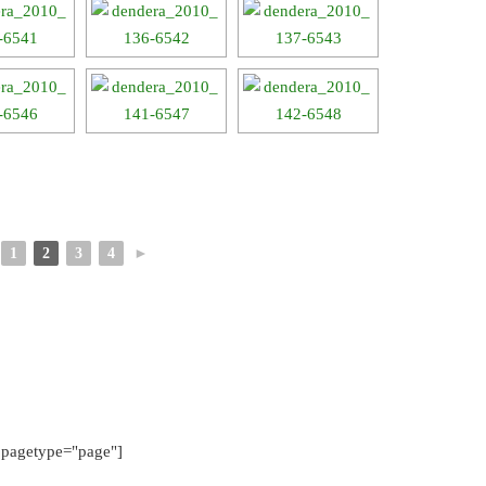
1
2
3
4
►
pagetype="page"]