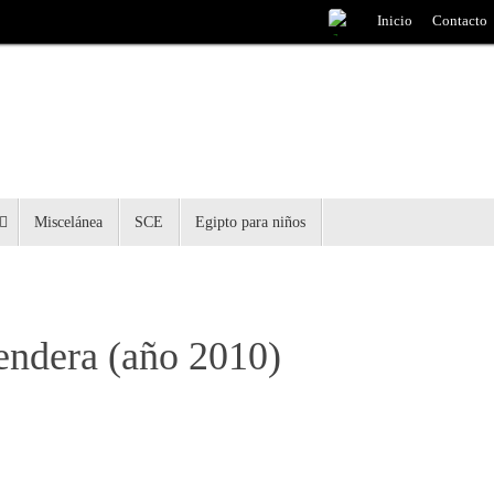
Inicio
Contacto
Miscelánea
SCE
Egipto para niños
endera (año 2010)