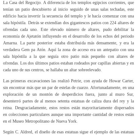
La Casa del Regocijo. A diferencia de los templos egipcios corrientes, que
tenían un patio descubierto al inicio seguido de unas salas techadas, este
edificio hacia invertir la secuencia del templo y le hacía comenzar con una
sala hipóstila. Detrás se extendían dos gigantescos patios con 224 altares de
ofrendas cada uno. Este elevado número de altares, pudo debilitar la
economía de Ajetatón influyendo en el desarrollo de los echos del periodo
Amarna. La parte posterior estaba distribuida más densamente, y era la
verdadera Gem pa Atón. Aquí la zona de acceso era un antepatio con una
sala hipóstila a la que seguía otro patio más pequeño con altares de
ofrendas. Los dos últimos patios estaban rodeados por capillas abiertas y en
cada uno de sus centros, se hallaba un altar sobreelevado.
Las primeras excavaciones las realizó Petrie, con ayuda de Howar Carter,
sin encontrar más que un par de estelas de cuarzo. Afortunadamente, en una
exploración de un montón de desperdicios fuera, junto al muro Sur,
desenterró partes de al menos setenta estatuas de caliza dura del rey y la
reina. Desgraciadamente, estos restos están mayoritariamente dispersados
en colecciones particulares aunque una importante cantidad de restos están
en el Museo Metropolitano de Nueva York.
Según C. Aldred, el diseño de esas estatuas sigue el ejemplo de las estatuas