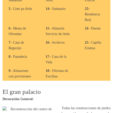
Matanzas
Atón
Policia
5
– Gem pa Atón
14
– Santuario
23
–
Residencia
Real
6
– Mesas de
15
– Almacén
24
– Puente
Ofrendas
Servicio de Atón
7
– Casa de
16
– Archivos
25
– Capilla
Regocijo
Estatua
8
– Panadería
17
– Casa de la
Vida
9
– Almacenes
18
– Oficinas de
con provisiones
Escribas
El gran palacio
Decoración General:
Todas las construcciones de piedra