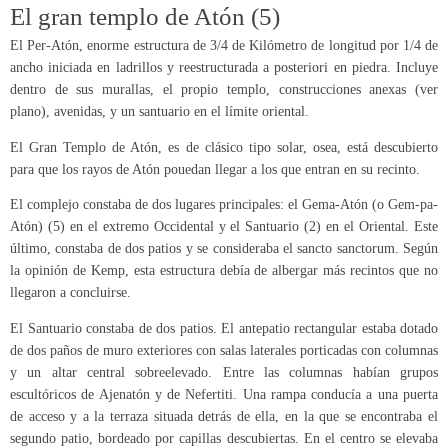
El gran templo de Atón (5)
El Per-Atón, enorme estructura de 3/4 de Kilómetro de longitud por 1/4 de
ancho iniciada en ladrillos y reestructurada a posteriori en piedra. Incluye
dentro de sus murallas, el propio templo, construcciones anexas (ver
plano), avenidas, y un santuario en el límite oriental.
El Gran Templo de Atón, es de clásico tipo solar, osea, está descubierto
para que los rayos de Atón pouedan llegar a los que entran en su recinto.
El complejo constaba de dos lugares principales: el Gema-Atón (o Gem-pa-
Atón) (5) en el extremo Occidental y el Santuario (2) en el Oriental. Este
último, constaba de dos patios y se consideraba el sancto sanctorum. Según
la opinión de Kemp, esta estructura debía de albergar más recintos que no
llegaron a concluirse.
El Santuario constaba de dos patios. El antepatio rectangular estaba dotado
de dos paños de muro exteriores con salas laterales porticadas con columnas
y un altar central sobreelevado. Entre las columnas habían grupos
escultóricos de Ajenatón y de Nefertiti. Una rampa conducía a una puerta
de acceso y a la terraza situada detrás de ella, en la que se encontraba el
segundo patio, bordeado por capillas descubiertas. En el centro se elevaba