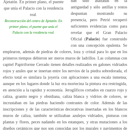
han sido asaltadas en la
antiguedad y sólo astillas y restos
despuntan mostrando su
presencia, pero Petrié recuperó
Reconstrucción del centro de Ajetatón. En
suficientes evidencias como para
primer plano, el puente que unía el
Palacio con la residencia real.
revelar que el Gran Palacio
Oficial (
Palacio
) fue construido
con una concepción opulenta. Se
emplearon, además de piedras de colores, loza y cristal para lo que en los
primeros tiempos debieron ser meros muros de ladrillos. Las columnas con
capitel Papiriforme Cerrado tienen detalles realizados en galones vidriados
rojos y azules que se insertan entre los nervios de la piedra sobredorada, el
efecto total es similara la joyería con aplicaciones a una escala inmensa;
aunque en los lugares donde la luz era mortecina la pintura era restringida,
en atención a la rapidez y economía. Jeroglíficos cortados en cuarzo rojo y
caliza, granito negro y obsidiana, caliza blanca y vidrios de colores, se
incrustaban en las piedras haciendo contrastes de color. Además de las
inscripciones y de las características decorativas insertadas en los blancos
muros de caliza, también se utilizaban azulejos vidriados, pinturas con
plantas y flores, peces nadando en los estanques, y otras mutaciones a los
diseños cerámicos que nos son conocidas por los murales y pavimentos de