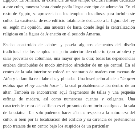
Egipcio. En Amarna, la existencia de este templo exclusivamente dedicado
a este culto, muestra hasta donde podía llegar este tipo de adoración. En el
resto de Egipto, se aprovechaban los templos a los dioses para incluir este
culto. La exsitencia de este edificio totalmente dedicado a la figura del rey
es, según mi opinión, una muestra de hasta donde llegó la centralización
religiosa en la figura de Ajenatón en el periodo Amarna.
Estaba construido de adobes y poseía algunos elementos del diseño
tradicional de los templos: un patio anterior descubierto (con árboles) y
salas provistas de columnas, una mayor que la otra; todas las dependencias
estaban distribuidas de modo simétrico alrededor de un eje central. En el
centro de la sala interior se colocó un santuario de madera con escenas de
Atón y la familia real labradas y pintadas. Una inscripción alude a
“la gran
estatua que el rey mandó hacer”
, la cual probablemente iba dentro de un
altar. También se encontraron aquí fragmentos de tallas y una pequeña
esfinge de madera, así como numerosas cuentas y colgantes. Una
característica rara del edificio es el presunto dormitorio contiguo a la sala
de la estatua. Tan solo podemos hacer cábalas respecto a la naturaleza del
culto, si bien por la localización del edificio y su carencia de pretensiones
pudo tratarse de un centro bajo los auspicios de un particular.