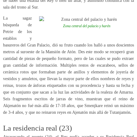
de haber una estatua del Rey o bien un altar, y asimismo comunica con la
sala del trono al Sur.
La sagaz
búsqueda de
Zona central del palacio y harén
Petrie de los
establos y
basureros del Gran Palacio, dió su fruto cuando los halló a unos doscientos
metros al suroeste de la Mansión de Atón. Des este modo se recuperó gran
cantidad de piezas de pequeño formato, pero de las cuales se pudo extraer
gran cantidad de información. Multiples restos de escarabeos, sellos de
cerámica rotos que formaban parte de anillos y elementos de joyería de
vestidos y amuletos, que llevan la mayor parte de ellos nombres de reyes y
reinas, trozos de ánforas etiquetados con su procedencia y hasta su fecha y
que en conjunto que sacan a la luz las actividades de la realeza de Amarna.
Seis fragmentos escritos de jarras de vino, muestran que el reino de
Akjenatón no fué más allá de 17-18 años, que Smenjkare reinó un máximo
de 3-4 años, y que no reinaron reyes en Ajenatón más allá de Tutanjamón
.
La residencia real (23)
Atravesando el puente (24), el Rey podía acceder a su Residencia Real