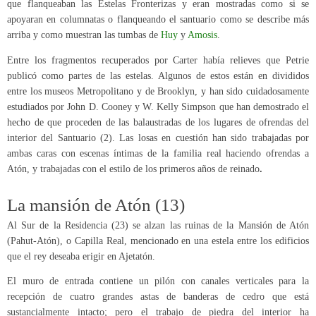
que flanqueaban las Estelas Fronterizas y eran mostradas como si se
apoyaran en columnatas o flanqueando el santuario como se describe más
arriba y como muestran las tumbas de
Huy
y
Amosis
.
Entre los fragmentos recuperados por Carter había relieves que Petrie
publicó como partes de las estelas. Algunos de estos están en divididos
entre los museos Metropolitano y de Brooklyn, y han sido cuidadosamente
estudiados por John D. Cooney y W. Kelly Simpson que han demostrado el
hecho de que proceden de las balaustradas de los lugares de ofrendas del
interior del Santuario (2). Las losas en cuestión han sido trabajadas por
ambas caras con escenas íntimas de la familia real haciendo ofrendas a
Atón, y trabajadas con el estilo de los primeros años de reinado
.
La mansión de Atón (13)
Al Sur de la Residencia (23) se alzan las ruinas de la Mansión de Atón
(Pahut-Atón), o Capilla Real, mencionado en una estela entre los edificios
que el rey deseaba erigir en Ajetatón.
El muro de entrada contiene un pilón con canales verticales para la
recepción de cuatro grandes astas de banderas de cedro que está
sustancialmente intacto; pero el trabajo de piedra del interior ha