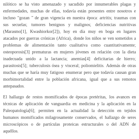
nilótico se ha visto amenazado y sacudido por innumerables plagas y
enfermedades, muchas de ellas, todavía están presentes entre nosotros e
incluso “gozan ” de gran vigencia en nuestra época: artritis; traumas con
sus secuelas; tumores benignos y malignos; deficiencias nutritivas
(Marasmo
[1]
, Kwashiorkor
[2]
), hoy en día muy en boga en lugares
atacados por guerras crónicas (Africa), donde los niños se ven sometidos a
problemas de alimentación tanto cualitativa como cuantitativamente;
osteoporosis
[3]
prematuras en mujeres jóvenes en relación con la dieta
inadecuada unido a la lactancia; anemias
[4]
deficitarias de hierro;
parasitosis
[5]
; tuberculosis ósea y visceral; poliomielitis. Además de otras
muchas que se haría muy fatigoso enumerar pero que todavía causan gran
morbimortalidad entre la población africana, igual que a sus remotos
antepasados.
El hallazgo de restos momificados de épocas pretéritas, los avances en
técnicas de aplicación de vanguardia en medicina y la aplicación en la
Paleopatología
[6]
; permiten en la actualidad la detección en tejidos
humanos momificados milagrosamente conservados, el hallazgo de seres
microscópicos o de partículas proteicas estructurales o del ADN de
aquéllos.