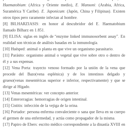
Haematobium
: (Africa y Oriente medio),
E. Mansoni
: (Arabia, Africa,
Suramérica Y Caribe).
E. Japonicum
: (Japón, China y Filipinas). Existen
otros tipos pero raramente infectan al hombre.
[8]
BILHARZIASIS: en honor al descubridor del E. Haematobium
llamado Bilharz en 1.851.
[9]
ELISA: siglas en inglés de “enzyme linked immunosorbent assay”. En
realidad son técnicas de análisis basadas en la inmunología.
[10]
Huésped: animal o planta en que vive un organismo parasitario.
[11]
Parásito: organismo animal o vegetal que vive sobre otro o dentro de
él y a sus expensas.
[12]
Vena Porta: trayecto venoso formado por la unión de la vena que
procede del Bazo(vena esplénica) y de los intestinos delgado y
grueso(venas mesentéricas superior e inferior, respectivamente) y que se
dirige al Hígado.
[13]
Venas mesentéricas: ver concepto anterior.
[14]
Enterorragias: hemorragias de origen intestinal.
[15]
Cistitis: infección de la vejiga de la orina.
[16]
Portador: persona enferma convaleciente o sana que lleva en su cuerpo
el germen de una enfermedad, y actúa como propagador de la misma.
[17]
Papiro de Ebers: escrito médico correspondiente a la dinastía XVIII en