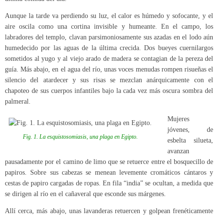
Aunque la tarde va perdiendo su luz, el calor es húmedo y sofocante, y el
aire oscila como una cortina invisible y humeante. En el campo, los
labradores del templo, clavan parsimoniosamente sus azadas en el lodo aún
humedecido por las aguas de la última crecida. Dos bueyes cuernilargos
sometidos al yugo y al viejo arado de madera se contagian de la pereza del
guía. Más abajo, en el agua del río, unas voces menudas rompen risueñas el
silencio del atardecer y sus risas se mezclan anárquicamente con el
chapoteo de sus cuerpos infantiles bajo la cada vez más oscura sombra del
palmeral.
Mujeres
jóvenes, de
Fig. 1. La esquistosomiasis, una plaga en Egipto.
esbelta silueta,
avanzan
pausadamente por el camino de limo que se retuerce entre el bosquecillo de
papiros. Sobre sus cabezas se menean levemente cromáticos cántaros y
cestas de papiro cargadas de ropas. En fila “india” se ocultan, a medida que
se dirigen al río en el cañaveral que esconde sus márgenes.
Allí cerca, más abajo, unas lavanderas retuercen y golpean frenéticamente