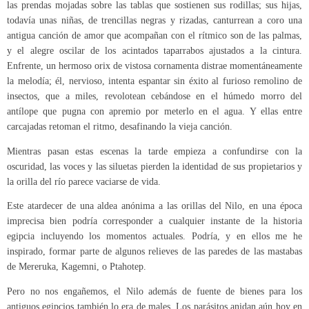
las prendas mojadas sobre las tablas que sostienen sus rodillas; sus hijas,
todavía unas niñas, de trencillas negras y rizadas, canturrean a coro una
antigua canción de amor que acompañan con el rítmico son de las palmas,
y el alegre oscilar de los acintados taparrabos ajustados a la cintura.
Enfrente, un hermoso orix de vistosa cornamenta distrae momentáneamente
la melodía; él, nervioso, intenta espantar sin éxito al furioso remolino de
insectos, que a miles, revolotean cebándose en el húmedo morro del
antílope que pugna con apremio por meterlo en el agua. Y ellas entre
carcajadas retoman el ritmo, desafinando la vieja canción.
Mientras pasan estas escenas la tarde empieza a confundirse con la
oscuridad, las voces y las siluetas pierden la identidad de sus propietarios y
la orilla del río parece vaciarse de vida.
Este atardecer de una aldea anónima a las orillas del Nilo, en una época
imprecisa bien podría corresponder a cualquier instante de la historia
egipcia incluyendo los momentos actuales. Podría, y en ellos me he
inspirado, formar parte de algunos relieves de las paredes de las mastabas
de Mereruka, Kagemni, o Ptahotep.
Pero no nos engañemos, el Nilo además de fuente de bienes para los
antiguos egipcios también lo era de males. Los parásitos anidan aún hoy en