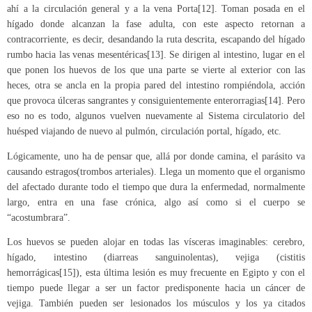
ahí a la circulación general y a la vena Porta
[12]
. Toman posada en el
hígado donde alcanzan la fase adulta, con este aspecto retornan a
contracorriente, es decir, desandando la ruta descrita, escapando del hígado
rumbo hacia las venas mesentéricas
[13]
. Se dirigen al intestino, lugar en el
que ponen los huevos de los que una parte se vierte al exterior con las
heces, otra se ancla en la propia pared del intestino rompiéndola, acción
que provoca úlceras sangrantes y consiguientemente enterorragias
[14]
. Pero
eso no es todo, algunos vuelven nuevamente al Sistema circulatorio del
huésped viajando de nuevo al pulmón, circulación portal, hígado, etc.
Lógicamente, uno ha de pensar que, allá por donde camina, el parásito va
causando estragos(trombos arteriales). Llega un momento que el organismo
del afectado durante todo el tiempo que dura la enfermedad, normalmente
largo, entra en una fase crónica, algo así como si el cuerpo se
“acostumbrara”.
Los huevos se pueden alojar en todas las vísceras imaginables: cerebro,
hígado, intestino (diarreas sanguinolentas), vejiga (cistitis
hemorrágicas
[15]
), esta última lesión es muy frecuente en Egipto y con el
tiempo puede llegar a ser un factor predisponente hacia un cáncer de
vejiga. También pueden ser lesionados los músculos y los ya citados