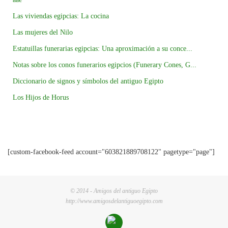
Las viviendas egipcias: La cocina
Las mujeres del Nilo
Estatuillas funerarias egipcias: Una aproximación a su conce...
Notas sobre los conos funerarios egipcios (Funerary Cones, G...
Diccionario de signos y símbolos del antiguo Egipto
Los Hijos de Horus
[custom-facebook-feed account="603821889708122" pagetype="page"]
© 2014 - Amigos del antiguo Egipto
http://www.amigosdelantiguoegipto.com