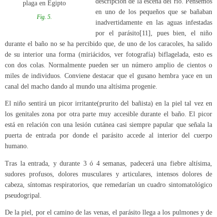
descripción de la escena del río. Pensemos
en uno de los pequeños que se bañaban
Fig. 5.
inadvertidamente en las aguas infestadas
por el parásito
[11]
, pues bien, el niño
durante el baño no se ha percibido que, de uno de los caracoles, ha salido
de su interior una forma (miriácidos, ver fotografía) biflagelada, esto es
con dos colas. Normalmente pueden ser un número amplio de cientos o
miles de individuos. Conviene destacar que el gusano hembra yace en un
canal del macho dando al mundo una altísima progenie.
El niño sentirá un picor irritante(prurito del bañista) en la piel tal vez en
los genitales zona por otra parte muy accesible durante el baño. El picor
está en relación con una lesión cutánea casi siempre papular que señala la
puerta de entrada por donde el parásito accede al interior del cuerpo
humano.
Tras la entrada, y durante 3 ó 4 semanas, padecerá una fiebre altísima,
sudores profusos, dolores musculares y articulares, intensos dolores de
cabeza, síntomas respiratorios, que remedarían un cuadro sintomatológico
pseudogripal.
De la piel, por el camino de las venas, el parásito llega a los pulmones y de