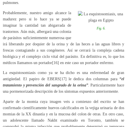
pulmones.
Probablemente, nuestro amigo alcance la
madurez pero si lo hace ya se puede
imaginar la cantidad tan abigarrada de
Fig. 6.
trastornos. Aún más, albergará una colonia
de parásitos suficientemente numerosa que
irá liberando por doquier de la orina y de las heces a las aguas libres y
frescas contagiando a sus congéneres. Así se cerrará la compleja cadena
biológica y el complejo ciclo vital del parásito. En definitiva es, lo que los
médicos llamamos un portador
[16]
en este caso un portador enfermo.
La esquistosomiasis como ya se ha dicho es una enfermedad de gran
antigüedad. El papiro de EBERS
[17]
le dedica dos columnas para
“el
tratamiento y prevención del sangrado de la orina”
. Particularmente hace
una pormenorizada descripción de los síntomas expuestos anteriormente.
Aparte de la momia cuya imagen veis a comienzo del escrito se han
confirmado científicamente huevos calcificados en la vejiga urinaria de dos
momias de la XX dinastía y en la mucosa del colon de otras. En otro caso,
un adolescente llamado Nakht examinado en Toronto, también se
comprobó la misma infección que probablemente determinó su temprana