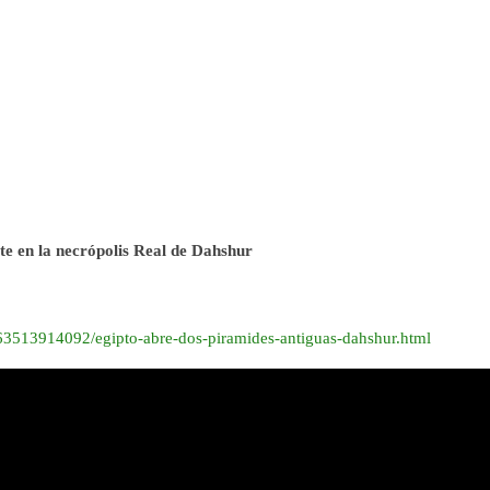
lite en la necrópolis Real de Dahshur
63513914092/egipto-abre-dos-piramides-antiguas-dahshur.html