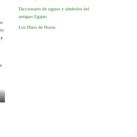
Diccionario de signos y símbolos del
antiguo Egipto
ne
Los Hijos de Horus
lto
y
on