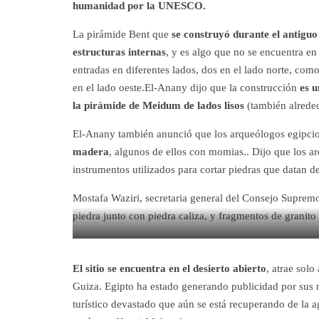
humanidad por la UNESCO.
La pirámide Bent que
se construyó durante el antiguo
estructuras internas
, y es algo que no se encuentra en
entradas en diferentes lados, dos en el lado norte, como
en el lado oeste.El-Anany dijo que la construcción
es u
la pirámide de Meidum de lados lisos
(también alrede
El-Anany también anunció que los arqueólogos egipci
madera
, algunos de ellos con momias.. Dijo que los 
instrumentos utilizados para cortar piedras que datan d
Mostafa Waziri, secretaria general del Consejo Suprem
piedra junto con piedra caliza, y fragmentos de granito
La pirámide está incluida en la lista del patrimonio m
El sitio se encuentra en el desierto abierto
, atrae solo
Guiza. Egipto ha estado generando publicidad por sus n
turístico devastado que aún se está recuperando de la 