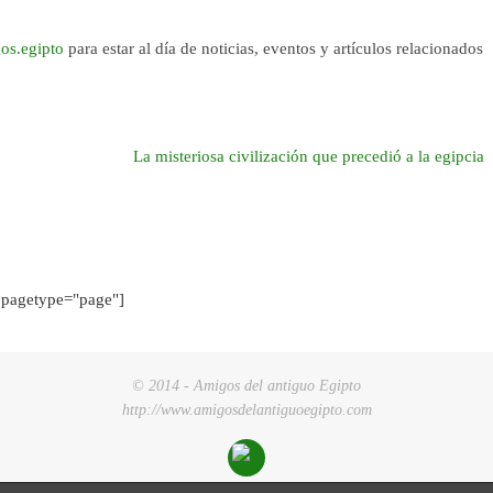
os.egipto
para estar al día de noticias, eventos y artículos relacionados
La misteriosa civilización que precedió a la egipcia
pagetype="page"]
© 2014 - Amigos del antiguo Egipto
http://www.amigosdelantiguoegipto.com