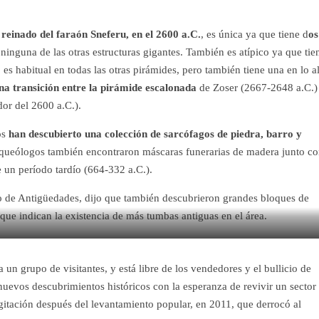
 reinado del faraón Sneferu, en el 2600 a.C.
, es única ya que tiene d
os
 ninguna de las otras estructuras gigantes. También es atípico ya que tie
 es habitual en todas las otras pirámides, pero también tiene una en lo a
na transición entre la pirámide escalonada
de Zoser (2667-2648 a.C.)
dor del 2600 a.C.).
os
han descubierto una colección de sarcófagos de piedra, barro y
arqueólogos también encontraron máscaras funerarias de madera junto c
e un período tardío (664-332 a.C.).
o de Antigüedades, dijo que también descubrieron grandes bloques de
 que indican la existencia de más tumbas antiguas en el área.
undial de la UNESCO como parte de la necrópolis de Memphis (Maya Alleruzzo / AP)
 a un grupo de visitantes, y está libre de los vendedores y el bullicio de
uevos descubrimientos históricos con la esperanza de revivir un sector
agitación después del levantamiento popular, en 2011, que derrocó al