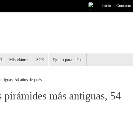
Inicio
Contacto
Miscelánea
SCE
Egipto para niños
antiguas, 54 años después
s pirámides más antiguas, 54