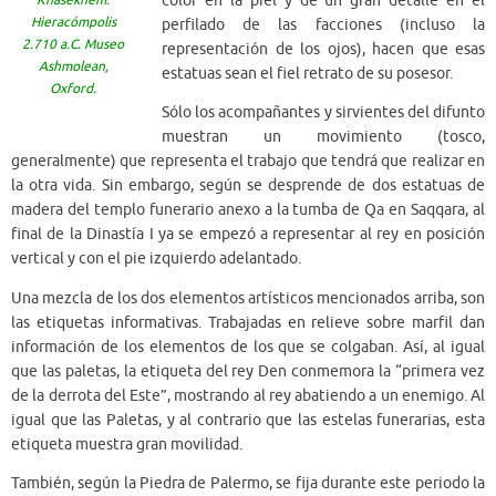
color en la piel y de un gran detalle en el
Hieracómpolis
perfilado de las facciones (incluso la
2.710 a.C. Museo
representación de los ojos), hacen que esas
Ashmolean,
estatuas sean el fiel retrato de su posesor.
Oxford.
Sólo los acompañantes y sirvientes del difunto
muestran un movimiento (tosco,
generalmente) que representa el trabajo que tendrá que realizar en
la otra vida. Sin embargo, según se desprende de dos estatuas de
madera del templo funerario anexo a la tumba de Qa en Saqqara, al
final de la Dinastía I ya se empezó a representar al rey en posición
vertical y con el pie izquierdo adelantado.
Una mezcla de los dos elementos artísticos mencionados arriba, son
las etiquetas informativas. Trabajadas en relieve sobre marfil dan
información de los elementos de los que se colgaban. Así, al igual
que las paletas, la etiqueta del rey Den conmemora la “primera vez
de la derrota del Este”, mostrando al rey abatiendo a un enemigo. Al
igual que las Paletas, y al contrario que las estelas funerarias, esta
etiqueta muestra gran movilidad.
También, según la Piedra de Palermo, se fija durante este periodo la