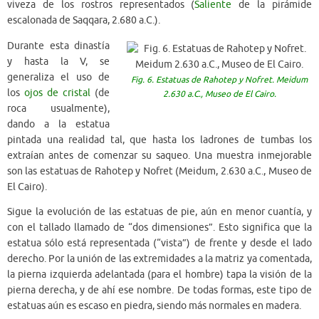
viveza de los rostros representados (
Saliente
de la pirámide
escalonada de Saqqara, 2.680 a.C.).
Durante esta dinastía
y hasta la V, se
generaliza el uso de
Fig. 6. Estatuas de Rahotep y Nofret. Meidum
los
ojos de cristal
(de
2.630 a.C., Museo de El Cairo.
roca usualmente),
dando a la estatua
pintada una realidad tal, que hasta los ladrones de tumbas los
extraían antes de comenzar su saqueo. Una muestra inmejorable
son las estatuas de Rahotep y Nofret (Meidum, 2.630 a.C., Museo de
El Cairo).
Sigue la evolución de las estatuas de pie, aún en menor cuantía, y
con el tallado llamado de “dos dimensiones”. Esto significa que la
estatua sólo está representada (“vista”) de frente y desde el lado
derecho. Por la unión de las extremidades a la matriz ya comentada,
la pierna izquierda adelantada (para el hombre) tapa la visión de la
pierna derecha, y de ahí ese nombre. De todas formas, este tipo de
estatuas aún es escaso en piedra, siendo más normales en madera.